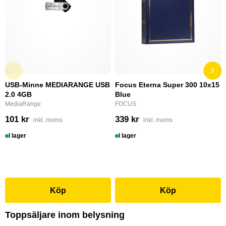
USB-Minne MEDIARANGE USB
Focus Eterna Super 300 10x15
2.0 4GB
Blue
MediaRange
FOCUS
101 kr
339 kr
inkl. moms
inkl. moms
I lager
I lager
Köp
Köp
Toppsäljare inom belysning