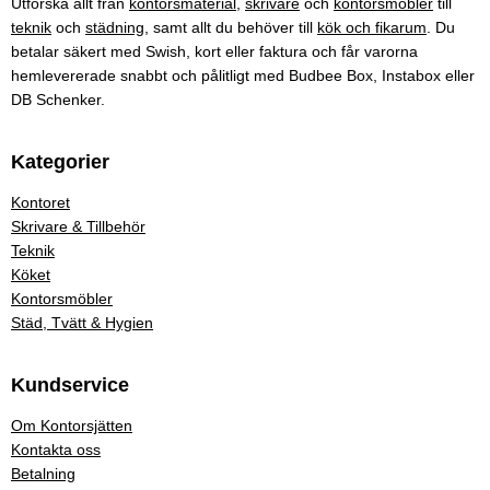
Utforska allt från
kontorsmaterial
,
skrivare
och
kontorsmöbler
till
teknik
och
städning
, samt allt du behöver till
kök och fikarum
. Du
betalar säkert med Swish, kort eller faktura och får varorna
hemlevererade snabbt och pålitligt med Budbee Box, Instabox eller
DB Schenker.
Kategorier
Kontoret
Skrivare & Tillbehör
Teknik
Köket
Kontorsmöbler
Städ, Tvätt & Hygien
Kundservice
Om Kontorsjätten
Kontakta oss
Betalning