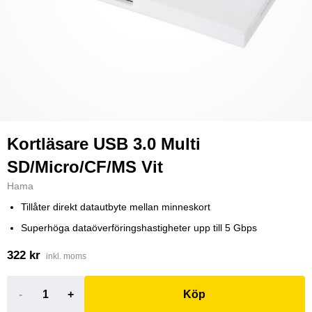
Kortläsare USB 3.0 Multi
SD/Micro/CF/MS Vit
Hama
Tillåter direkt datautbyte mellan minneskort
Superhöga dataöverföringshastigheter upp till 5 Gbps
322 kr
inkl. moms
-
+
Köp