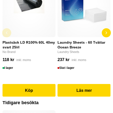
Plastsäck LD R100% 60L 40my
Laundry Sheets - 60 Tvättar
svart 25/rl
Ocean Breeze
No Brand
Laundry Sheets
118 kr
237 kr
inkl. moms
inkl. moms
I lager
Slut i lager
Köp
Läs mer
Tidigare besökta