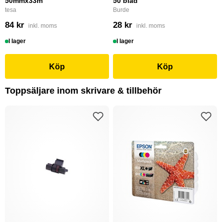
50mmx33m
50 blad
tesa
Burde
84 kr
28 kr
inkl. moms
inkl. moms
I lager
I lager
Köp
Köp
Toppsäljare inom skrivare & tillbehör