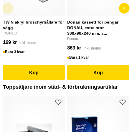
TWIN akryl broschyrhållare för
Donau kassett för pengar
vägg
DONAU, extra stor,
300x90x240 mm, s...
TWINCO
Donau
169 kr
inkl. moms
863 kr
inkl. moms
Bara 3 kvar
Bara 1 kvar
Köp
Köp
Toppsäljare inom städ- & förbrukningsartiklar