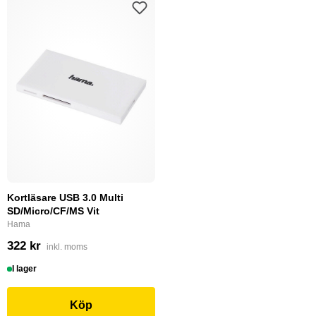
Kortläsare USB 3.0 Multi
SD/Micro/CF/MS Vit
Hama
322 kr
inkl. moms
I lager
Köp