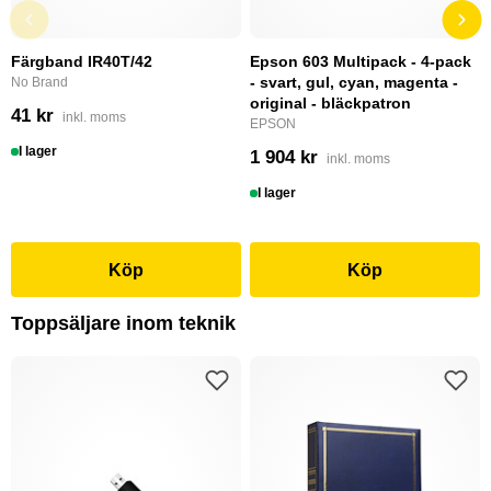
Färgband IR40T/42
Epson 603 Multipack - 4-pack
- svart, gul, cyan, magenta -
No Brand
original - bläckpatron
41 kr
inkl. moms
EPSON
I lager
1 904 kr
inkl. moms
I lager
Köp
Köp
Toppsäljare inom teknik