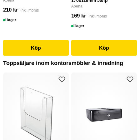
170x118mm 50/fp
Abena
Abena
210 kr
inkl. moms
169 kr
inkl. moms
I lager
I lager
Köp
Köp
Toppsäljare inom kontorsmöbler & inredning