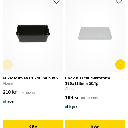
Mikroform svart 750 ml 50/fp
Lock klar till mikroform
170x118mm 50/fp
Abena
Abena
210 kr
inkl. moms
169 kr
inkl. moms
I lager
I lager
Köp
Köp