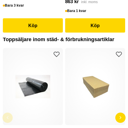
863 kr
inkl. moms
Bara 3 kvar
Bara 1 kvar
Köp
Köp
Toppsäljare inom städ- & förbrukningsartiklar