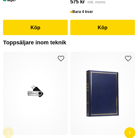
I lager
575 kr
inkl. moms
Bara 4 kvar
Köp
Köp
Toppsäljare inom teknik