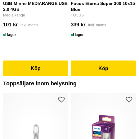
USB-Minne MEDIARANGE USB
Focus Eterna Super 300 10x15
2.0 4GB
Blue
MediaRange
FOCUS
101 kr
339 kr
inkl. moms
inkl. moms
I lager
I lager
Köp
Köp
Toppsäljare inom belysning