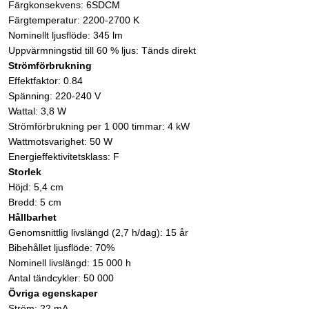
Färgkonsekvens: 6SDCM
Färgtemperatur: 2200-2700 K
Nominellt ljusflöde: 345 lm
Uppvärmningstid till 60 % ljus: Tänds direkt
Strömförbrukning
Effektfaktor: 0.84
Spänning: 220-240 V
Wattal: 3,8 W
Strömförbrukning per 1 000 timmar: 4 kW
Wattmotsvarighet: 50 W
Energieffektivitetsklass: F
Storlek
Höjd: 5,4 cm
Bredd: 5 cm
Hållbarhet
Genomsnittlig livslängd (2,7 h/dag): 15 år
Bibehållet ljusflöde: 70%
Nominell livslängd: 15 000 h
Antal tändcykler: 50 000
Övriga egenskaper
Ström: 22 mA