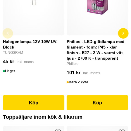
Halogenlampa 12V 10W UV-
Philips - LED-glödlampa med
Block
filament - form: P45 - klar
finish - E27 - 2 W - varmt vitt
TUNGSRAM
ljus - 2700 K - transparent
45 kr
inkl. moms
Philips
I lager
101 kr
inkl. moms
Bara 2 kvar
Köp
Köp
Toppsäljare inom kök & fikarum