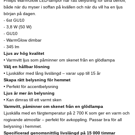
Philips WarmGlow LED-lampor har rätt belysning för dina behov,
både när du myser i soffan på kvällen och när du vill ha en ljus
början på dagen.
- 6st GU10
- 3,8 W (50 W)
- GU10
- WarmGlow dimbar
- 345 lm
Ljus av hög kvalitet
• Varmvitt ljus som påminner om skenet från en glödlampa
Välj en hållbar lösning
• Ljuskällor med lång livslängd – varar upp till 15 år
Skapa rätt belysning för hemmet
• Perfekt för accentbelysning
Ljus är mer än belysning
• Kan dimras till ett varmt sken
Varmvitt, påminner om skenet från en glödlampa
Ljuskälla med en färgtemperatur på 2 700 K som ger en varm och
rogivande atmosfär – perfekt för avkoppling. Passar bra för all
belysning i hemmet.
Specificerad genomsnittlig livslängd på 15 000 timmar