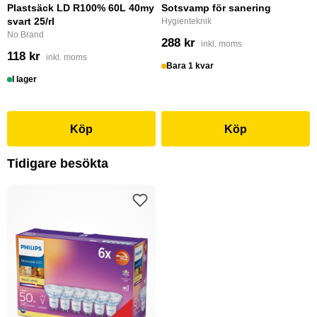
Plastsäck LD R100% 60L 40my
Sotsvamp för sanering
svart 25/rl
Hygienteknik
No Brand
288 kr
inkl. moms
118 kr
inkl. moms
Bara 1 kvar
I lager
Köp
Köp
Tidigare besökta