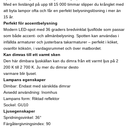
Med en livslängd på upp till 15 000 timmar slipper du krånglet med
att byta lampor ofta och får en perfekt belysningslösning i mer än
15 år.
Perfekt för accentbelysning
Modern LED-spot med 36 graders bredvinklat ljusflöde som passar
som både accent- och allmänbelysning. Spotten kan användas i
infällda armaturer och justerbara takarmaturer – perfekt i köket,
ovanför köksön, i vardagsrummet och över matbordet.
Kan dimras till ett varmt sken
Den här dimbara ljuskällan kan du dimra från ett varmt ljus på 2
200 K till 2 700 K. Ju mer du dimrar desto
varmare blir ljuset.
Lampans egenskaper
Dimbar: Endast med särskilda dimrar
Avsedd användning: Inomhus
Lampans form: Riktad reflektor
Sockel: GU10
Ljusegenskaper
Spridningsvinkel: 36°
Färgåtergivningsindex: 90