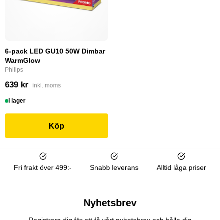
6-pack LED GU10 50W Dimbar
WarmGlow
Philips
639 kr
inkl. moms
I lager
Köp
Fri frakt över 499:-
Snabb leverans
Alltid låga priser
Nyhetsbrev
Registrera dig för att få vårt nyhetsbrev och hålla dig