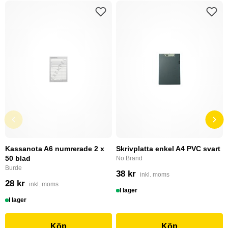
Kassanota A6 numrerade 2 x
Skrivplatta enkel A4 PVC svart
50 blad
No Brand
Burde
38 kr
inkl. moms
28 kr
inkl. moms
I lager
I lager
Köp
Köp