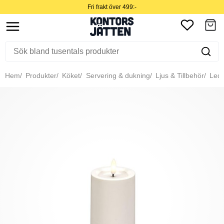
Fri frakt över 499:-
Hem
Produkter
Köket
Servering & dukning
Ljus & Tillbehör
Led-