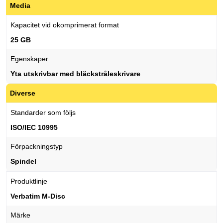
Media
Kapacitet vid okomprimerat format
25 GB
Egenskaper
Yta utskrivbar med bläckstråleskrivare
Diverse
Standarder som följs
ISO/IEC 10995
Förpackningstyp
Spindel
Produktlinje
Verbatim M-Disc
Märke