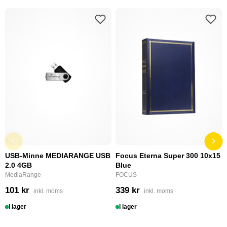
USB-Minne MEDIARANGE USB
Focus Eterna Super 300 10x15
2.0 4GB
Blue
MediaRange
FOCUS
101 kr
339 kr
inkl. moms
inkl. moms
I lager
I lager