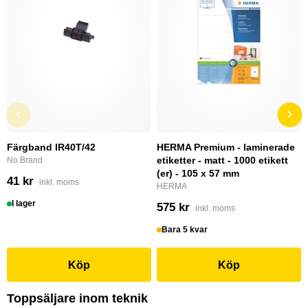
Färgband IR40T/42
HERMA Premium - laminerade
etiketter - matt - 1000 etikett
No Brand
(er) - 105 x 57 mm
41 kr
inkl. moms
HERMA
I lager
575 kr
inkl. moms
Bara 5 kvar
Köp
Köp
Toppsäljare inom teknik