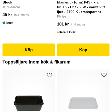
Block
filament - form: P45 - klar
finish - E27 - 2 W - varmt vitt
TUNGSRAM
ljus - 2700 K - transparent
45 kr
inkl. moms
Philips
I lager
101 kr
inkl. moms
Bara 2 kvar
Köp
Köp
Toppsäljare inom kök & fikarum