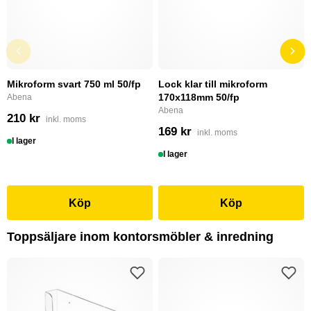
Mikroform svart 750 ml 50/fp
Lock klar till mikroform
170x118mm 50/fp
Abena
Abena
210 kr
inkl. moms
169 kr
inkl. moms
I lager
I lager
Köp
Köp
Toppsäljare inom kontorsmöbler & inredning