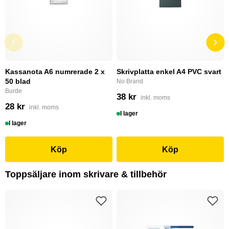
Kassanota A6 numrerade 2 x
Skrivplatta enkel A4 PVC svart
50 blad
No Brand
Burde
38 kr
inkl. moms
28 kr
inkl. moms
I lager
I lager
Köp
Köp
Toppsäljare inom skrivare & tillbehör