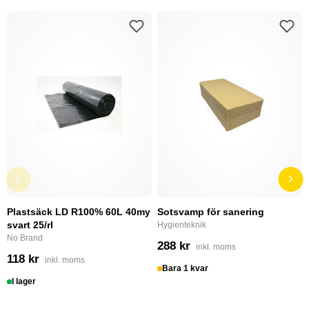
Plastsäck LD R100% 60L 40my
Sotsvamp för sanering
svart 25/rl
Hygienteknik
No Brand
288 kr
inkl. moms
118 kr
inkl. moms
Bara 1 kvar
I lager