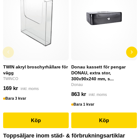
TWIN akryl broschyrhållare för
Donau kassett för pengar
vägg
DONAU, extra stor,
300x90x240 mm, s...
TWINCO
Donau
169 kr
inkl. moms
863 kr
inkl. moms
Bara 3 kvar
Bara 1 kvar
Köp
Köp
Toppsäljare inom städ- & förbrukningsartiklar