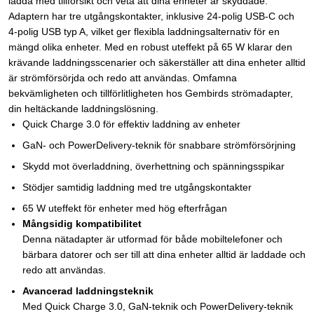
ladda med tillförsikt och veta att dina enheter är skyddade.
Adaptern har tre utgångskontakter, inklusive 24-polig USB-C och
4-polig USB typ A, vilket ger flexibla laddningsalternativ för en
mängd olika enheter. Med en robust uteffekt på 65 W klarar den
krävande laddningsscenarier och säkerställer att dina enheter alltid
är strömförsörjda och redo att användas. Omfamna
bekvämligheten och tillförlitligheten hos Gembirds strömadapter,
din heltäckande laddningslösning.
Quick Charge 3.0 för effektiv laddning av enheter
GaN- och PowerDelivery-teknik för snabbare strömförsörjning
Skydd mot överladdning, överhettning och spänningsspikar
Stödjer samtidig laddning med tre utgångskontakter
65 W uteffekt för enheter med hög efterfrågan
Mångsidig kompatibilitet
Denna nätadapter är utformad för både mobiltelefoner och
bärbara datorer och ser till att dina enheter alltid är laddade och
redo att användas.
Avancerad laddningsteknik
Med Quick Charge 3.0, GaN-teknik och PowerDelivery-teknik