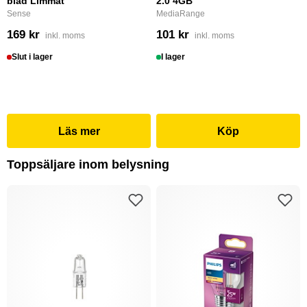
blad Limmat
2.0 4GB
Sense
MediaRange
169 kr
101 kr
inkl. moms
inkl. moms
Slut i lager
I lager
Läs mer
Köp
Toppsäljare inom belysning