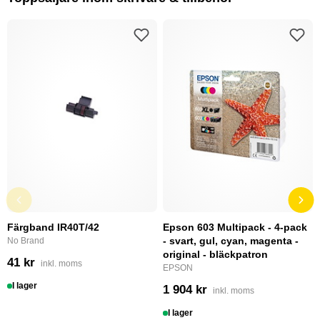
Färgband IR40T/42
Epson 603 Multipack - 4-pack
- svart, gul, cyan, magenta -
No Brand
original - bläckpatron
41 kr
inkl. moms
EPSON
I lager
1 904 kr
inkl. moms
I lager