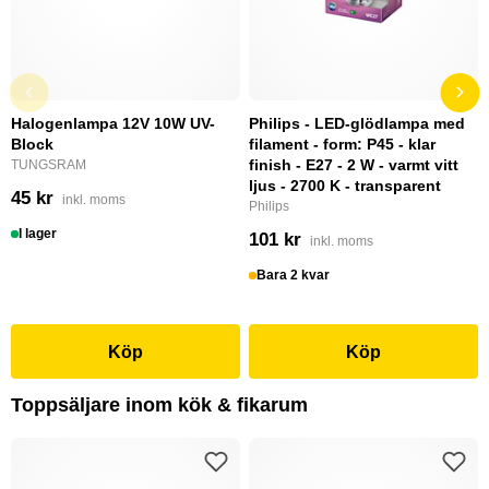
Halogenlampa 12V 10W UV-
Philips - LED-glödlampa med
Block
filament - form: P45 - klar
finish - E27 - 2 W - varmt vitt
TUNGSRAM
ljus - 2700 K - transparent
45 kr
inkl. moms
Philips
I lager
101 kr
inkl. moms
Bara 2 kvar
Köp
Köp
Toppsäljare inom kök & fikarum