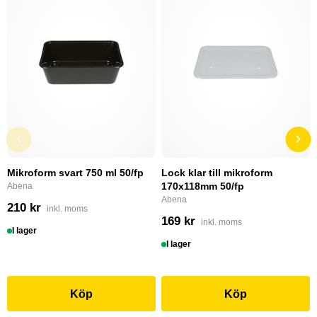
Mikroform svart 750 ml 50/fp
Lock klar till mikroform
170x118mm 50/fp
Abena
Abena
210 kr
inkl. moms
169 kr
inkl. moms
I lager
I lager
Köp
Köp