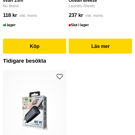
svart 25/rl
Ocean Breeze
No Brand
Laundry Sheets
118 kr
237 kr
inkl. moms
inkl. moms
I lager
Slut i lager
Köp
Läs mer
Tidigare besökta