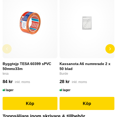
Byggtejp TESA 60399 sPVC
Kassanota A6 numrerade 2 x
50mmx33m
50 blad
tesa
Burde
84 kr
28 kr
inkl. moms
inkl. moms
I lager
I lager
Köp
Köp
Toppsäljare inom skrivare & tillbehör