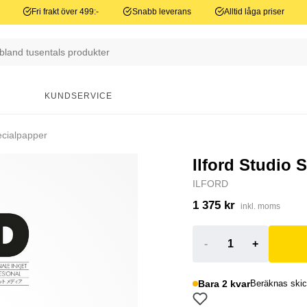
Fri frakt över 499:-
Snabb leverans
Alltid låga priser
N
KUNDSERVICE
cialpapper
Ilford Studio 
ILFORD
1 375 kr
inkl. moms
-
+
Bara 2 kvar
Beräknas skic