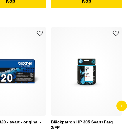
Köp
Köp
0 - svart - original -
Bläckpatron HP 305 Svart+Färg
B
2/FP
C