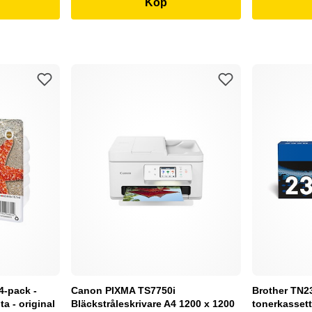
Köp
4-pack -
Canon PIXMA TS7750i
Brother TN232
a - original
Bläckstråleskrivare A4 1200 x 1200
tonerkassett