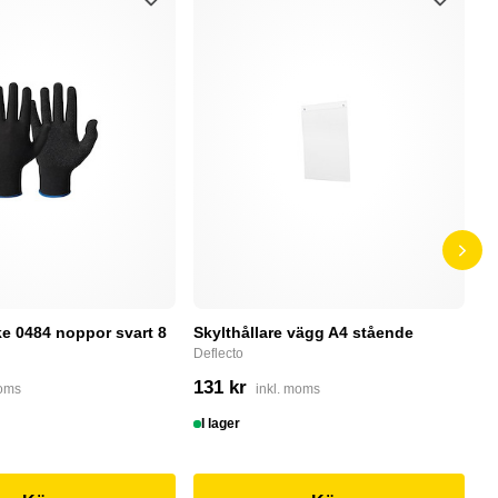
e 0484 noppor svart 8
Skylthållare vägg A4 stående
D
Deflecto
Bu
131 kr
4
moms
inkl. moms
I lager
I