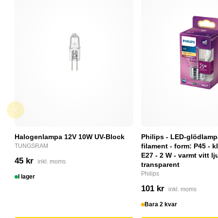
Halogenlampa 12V 10W UV-Block
Philips - LED-glödlam
filament - form: P45 - kl
TUNGSRAM
E27 - 2 W - varmt vitt lj
45 kr
inkl. moms
transparent
Philips
I lager
101 kr
inkl. moms
Bara 2 kvar