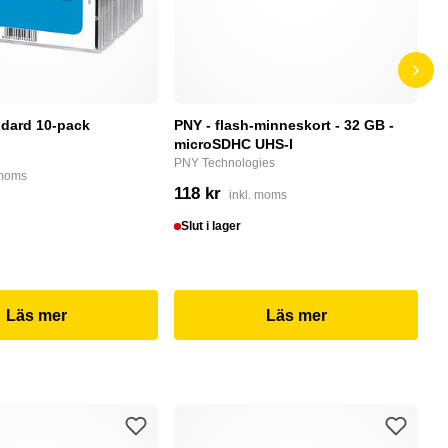
dard 10-pack
PNY - flash-minneskort - 32 GB -
F
microSDHC UHS-I
P
PNY Technologies
F
 moms
118 kr
4
inkl. moms
Slut i lager
I
Läs mer
Läs mer