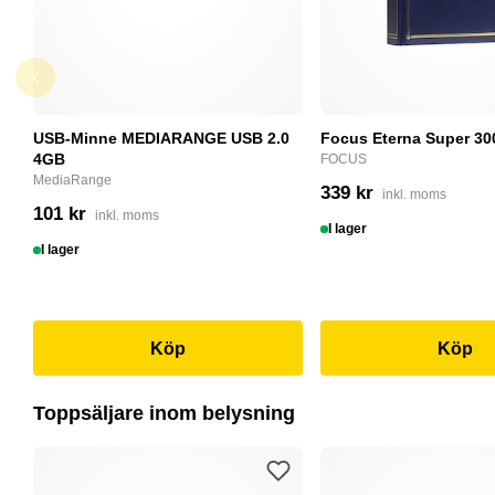
USB-Minne MEDIARANGE USB 2.0
Focus Eterna Super 30
4GB
FOCUS
MediaRange
339 kr
inkl. moms
101 kr
inkl. moms
I lager
I lager
Köp
Köp
Toppsäljare inom belysning