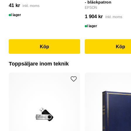
- bläckpatron
41 kr
inkl. moms
EPSON
I lager
1 904 kr
inkl. moms
I lager
Köp
Köp
Toppsäljare inom teknik