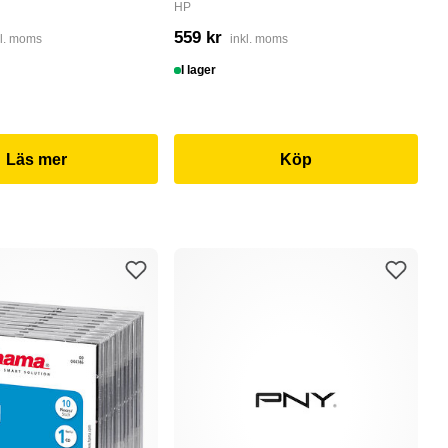
HP
4
559 kr
kl. moms
inkl. moms
I
I lager
Läs mer
Köp