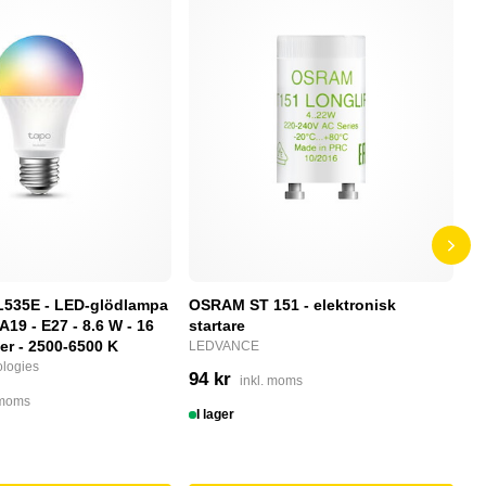
L535E - LED-glödlampa
OSRAM ST 151 - elektronisk
P
 A19 - E27 - 8.6 W - 16
startare
S
ger - 2500-6500 K
LEDVANCE
N
logies
94 kr
2
inkl. moms
 moms
I lager
I