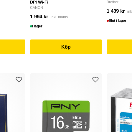
DPI Wi-Fi
Brother
CANON
1 439 kr
in
1 994 kr
inkl. moms
Slut i lager
I lager
Köp