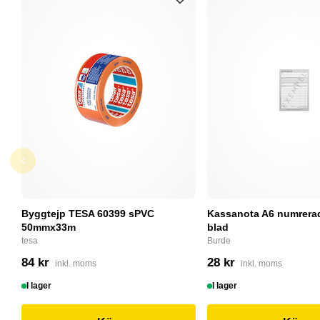
Byggtejp TESA 60399 sPVC
Kassanota A6 numrerad
50mmx33m
blad
tesa
Burde
84 kr
28 kr
inkl. moms
inkl. moms
I lager
I lager