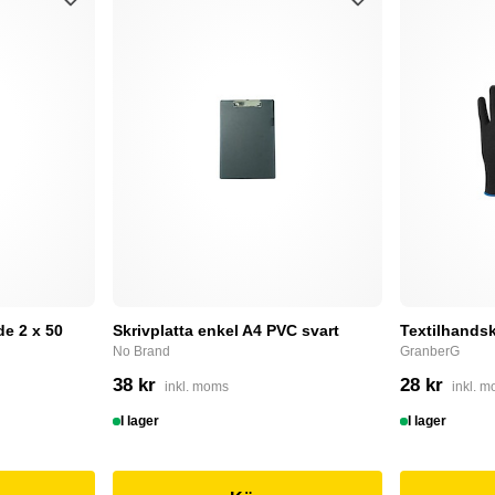
e 2 x 50
Skrivplatta enkel A4 PVC svart
Textilhandsk
No Brand
GranberG
38 kr
28 kr
inkl. moms
inkl. 
I lager
I lager