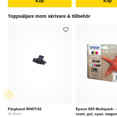
Köp
Köp
Toppsäljare inom skrivare & tillbehör
Färgband IR40T/42
Epson 603 Multipack - 
svart, gul, cyan, magent
No Brand