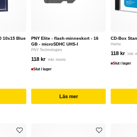
0 10x15 Blue
PNY Elite - flash-minneskort - 16
CD-Box Stan
GB - microSDHC UHS-I
Hama
PNY Technologies
118 kr
inkl.
118 kr
inkl. moms
Slut i lager
Slut i lager
Läs mer