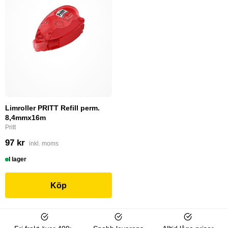
Limroller PRITT Refill perm.
8,4mmx16m
Pritt
97 kr
inkl. moms
I lager
Köp