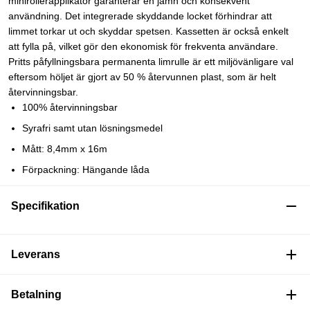
minirollerapplikator garanterar en jämn och konsekvent
användning. Det integrerade skyddande locket förhindrar att
limmet torkar ut och skyddar spetsen. Kassetten är också enkelt
att fylla på, vilket gör den ekonomisk för frekventa användare.
Pritts påfyllningsbara permanenta limrulle är ett miljövänligare val
eftersom höljet är gjort av 50 % återvunnen plast, som är helt
återvinningsbar.
100% återvinningsbar
Syrafri samt utan lösningsmedel
Mått: 8,4mm x 16m
Förpackning: Hängande låda
Specifikation
Leverans
Betalning