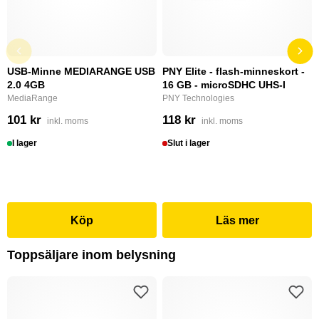
USB-Minne MEDIARANGE USB
PNY Elite - flash-minneskort -
2.0 4GB
16 GB - microSDHC UHS-I
MediaRange
PNY Technologies
101 kr
118 kr
inkl. moms
inkl. moms
I lager
Slut i lager
Köp
Läs mer
Toppsäljare inom belysning