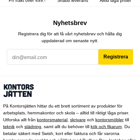
Fri frakt över 499:-
Snabb leverans
Alltid låga priser
Nyhetsbrev
Registrera dig för att få vårt nyhetsbrev och hålla dig
uppdaterad om senaste nytt.
Registrera
På Kontorsjätten hittar du ett brett sortiment av produkter för
arbetsplats, hemmakontor och skola – alltid till riktigt låga priser.
Utforska allt från
kontorsmaterial
,
skrivare
och
kontorsmöbler
till
teknik
och
städning
, samt allt du behöver till
kök och fikarum
. Du
betalar säkert med Swish, kort eller faktura och får varorna