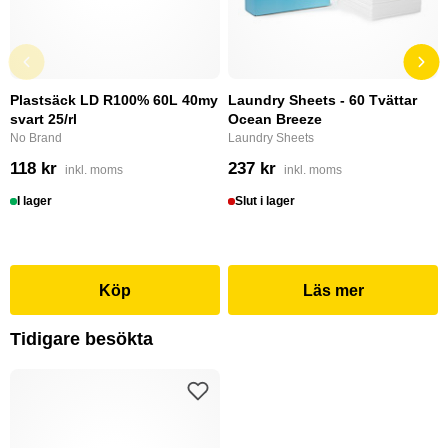
Plastsäck LD R100% 60L 40my
Laundry Sheets - 60 Tvättar
svart 25/rl
Ocean Breeze
No Brand
Laundry Sheets
118 kr
237 kr
inkl. moms
inkl. moms
I lager
Slut i lager
Köp
Läs mer
Tidigare besökta