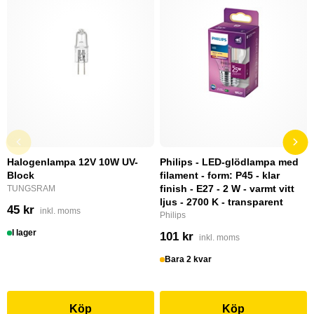
Halogenlampa 12V 10W UV-
Philips - LED-glödlampa med
Block
filament - form: P45 - klar
finish - E27 - 2 W - varmt vitt
TUNGSRAM
ljus - 2700 K - transparent
45 kr
inkl. moms
Philips
I lager
101 kr
inkl. moms
Bara 2 kvar
Köp
Köp