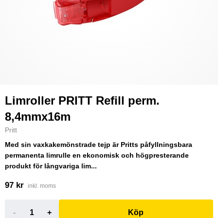
Limroller PRITT Refill perm.
8,4mmx16m
Pritt
Med sin vaxkakemönstrade tejp är Pritts påfyllningsbara
permanenta limrulle en ekonomisk och högpresterande
produkt för långvariga lim...
97 kr
inkl. moms
-
+
Köp