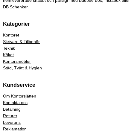
hemlevererade snabbt och pålitligt med Budbee Box, Instabox eller
DB Schenker.
Kategorier
Kontoret
Skrivare & Tillbehör
Teknik
Köket
Kontorsmöbler
Städ, Tvätt & Hygien
Kundservice
Om Kontorsjätten
Kontakta oss
Betalning
Returer
Leverans
Reklamation