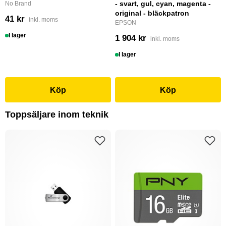
- svart, gul, cyan, magenta -
No Brand
original - bläckpatron
41 kr
inkl. moms
EPSON
I lager
1 904 kr
inkl. moms
I lager
Köp
Köp
Toppsäljare inom teknik