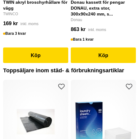
TWIN akryl broschyrhållare för
Donau kassett för pengar
vägg
DONAU, extra stor,
300x90x240 mm, s...
TWINCO
Donau
169 kr
inkl. moms
863 kr
inkl. moms
Bara 3 kvar
Bara 1 kvar
Köp
Köp
Toppsäljare inom städ- & förbrukningsartiklar