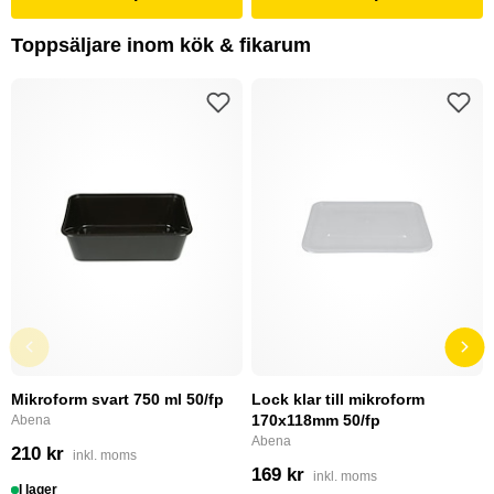
Toppsäljare inom kök & fikarum
Mikroform svart 750 ml 50/fp
Lock klar till mikroform
170x118mm 50/fp
Abena
Abena
210 kr
inkl. moms
169 kr
inkl. moms
I lager