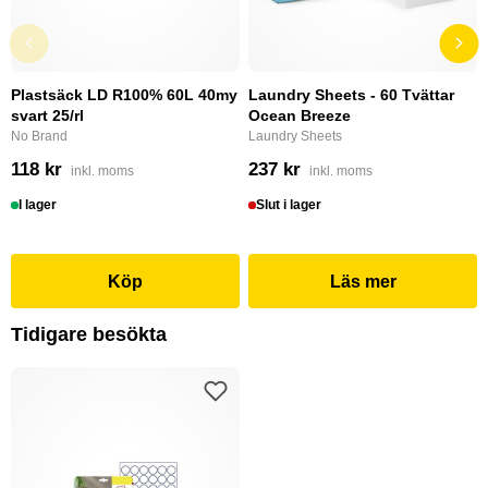
Plastsäck LD R100% 60L 40my
Laundry Sheets - 60 Tvättar
svart 25/rl
Ocean Breeze
No Brand
Laundry Sheets
118 kr
237 kr
inkl. moms
inkl. moms
I lager
Slut i lager
Köp
Läs mer
Tidigare besökta