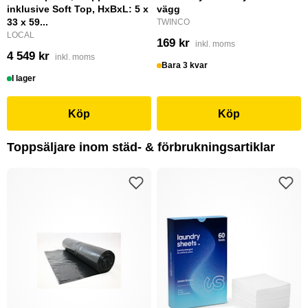
inklusive Soft Top, HxBxL: 5 x
vägg
33 x 59...
TWINCO
LOCAL
169 kr
inkl. moms
4 549 kr
inkl. moms
Bara 3 kvar
I lager
Köp
Köp
Toppsäljare inom städ- & förbrukningsartiklar