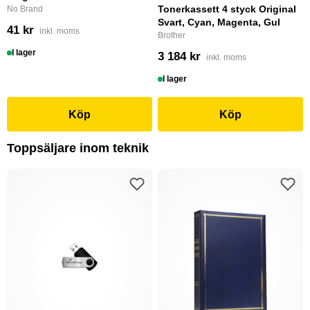
Tonerkassett 4 styck Original
No Brand
Svart, Cyan, Magenta, Gul
41 kr
inkl. moms
Brother
I lager
3 184 kr
inkl. moms
I lager
Köp
Köp
Toppsäljare inom teknik