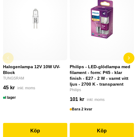
Halogenlampa 12V 10W UV-
Philips - LED-glödlampa med
Block
filament - form: P45 - klar
finish - E27 - 2 W - varmt vitt
TUNGSRAM
ljus - 2700 K - transparent
45 kr
inkl. moms
Philips
I lager
101 kr
inkl. moms
Bara 2 kvar
Köp
Köp