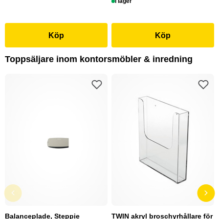
I lager
Köp
Köp
Toppsäljare inom kontorsmöbler & inredning
Balanceplade, Steppie
TWIN akryl broschyrhållare för