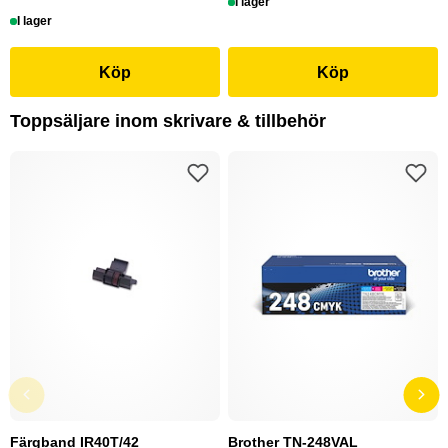
I lager
I lager
Köp
Köp
Toppsäljare inom skrivare & tillbehör
Färgband IR40T/42
Brother TN-248VAL