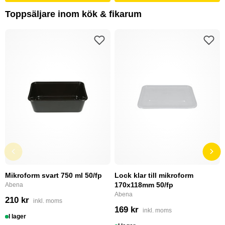
Toppsäljare inom kök & fikarum
Mikroform svart 750 ml 50/fp
Lock klar till mikroform
170x118mm 50/fp
Abena
Abena
210 kr
inkl. moms
169 kr
inkl. moms
I lager