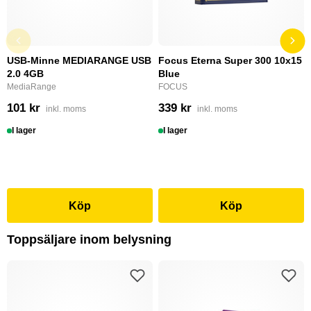
USB-Minne MEDIARANGE USB
Focus Eterna Super 300 10x15
2.0 4GB
Blue
MediaRange
FOCUS
101 kr
339 kr
inkl. moms
inkl. moms
I lager
I lager
Köp
Köp
Toppsäljare inom belysning