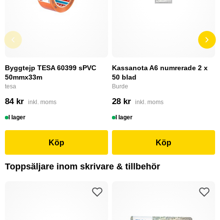
Byggtejp TESA 60399 sPVC
Kassanota A6 numrerade 2 x
50mmx33m
50 blad
tesa
Burde
84 kr
28 kr
inkl. moms
inkl. moms
I lager
I lager
Köp
Köp
Toppsäljare inom skrivare & tillbehör