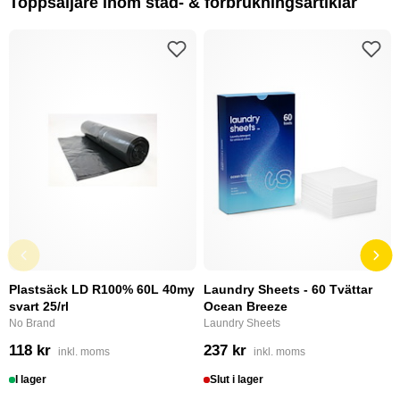
Toppsäljare inom städ- & förbrukningsartiklar
Plastsäck LD R100% 60L 40my
Laundry Sheets - 60 Tvättar
svart 25/rl
Ocean Breeze
No Brand
Laundry Sheets
118 kr
237 kr
inkl. moms
inkl. moms
I lager
Slut i lager