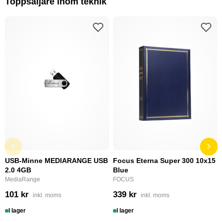
Toppsäljare inom teknik
USB-Minne MEDIARANGE USB
Focus Eterna Super 300 10x15
2.0 4GB
Blue
MediaRange
FOCUS
101 kr
339 kr
inkl. moms
inkl. moms
I lager
I lager