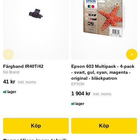
Färgband IR40T/42
Epson 603 Multipack - 4-pack
- svart, gul, cyan, magenta -
No Brand
original - bläckpatron
41 kr
inkl. moms
EPSON
I lager
1 904 kr
inkl. moms
I lager
Köp
Köp