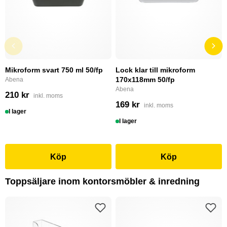
Mikroform svart 750 ml 50/fp
Lock klar till mikroform
170x118mm 50/fp
Abena
Abena
210 kr
inkl. moms
169 kr
inkl. moms
I lager
I lager
Köp
Köp
Toppsäljare inom kontorsmöbler & inredning