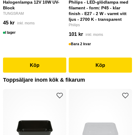
Halogenlampa 12V 10W UV-
Philips - LED-glödlampa med
Block
filament - form: P45 - klar
finish - E27 - 2 W - varmt vitt
TUNGSRAM
ljus - 2700 K - transparent
45 kr
inkl. moms
Philips
I lager
101 kr
inkl. moms
Bara 2 kvar
Köp
Köp
Toppsäljare inom kök & fikarum