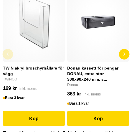
TWIN akryl broschyrhållare för
Donau kassett för pengar
vägg
DONAU, extra stor,
300x90x240 mm, s...
TWINCO
Donau
169 kr
inkl. moms
863 kr
inkl. moms
Bara 3 kvar
Bara 1 kvar
Köp
Köp