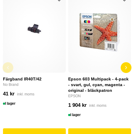
Färgband IR40T/42
Epson 603 Multipack - 4-pack
- svart, gul, cyan, magenta -
No Brand
original - bläckpatron
41 kr
inkl. moms
EPSON
I lager
1 904 kr
inkl. moms
I lager