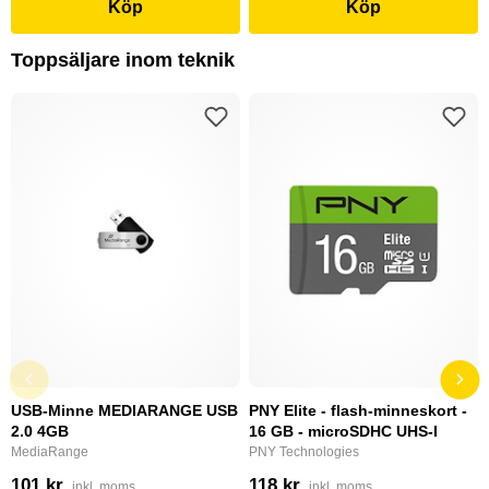
Köp
Köp
Toppsäljare inom teknik
USB-Minne MEDIARANGE USB
PNY Elite - flash-minneskort -
2.0 4GB
16 GB - microSDHC UHS-I
MediaRange
PNY Technologies
101 kr
118 kr
inkl. moms
inkl. moms