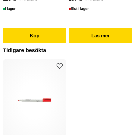
I lager
Slut i lager
Köp
Läs mer
Tidigare besökta