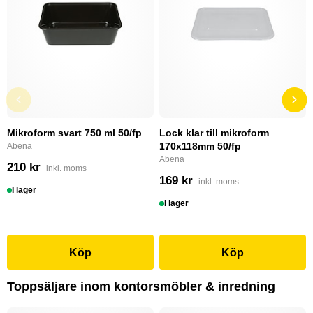
Mikroform svart 750 ml 50/fp
Lock klar till mikroform
170x118mm 50/fp
Abena
Abena
210 kr
inkl. moms
169 kr
inkl. moms
I lager
I lager
Köp
Köp
Toppsäljare inom kontorsmöbler & inredning