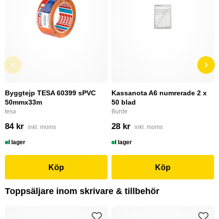
Byggtejp TESA 60399 sPVC
Kassanota A6 numrerade 2 x
50mmx33m
50 blad
tesa
Burde
84 kr
28 kr
inkl. moms
inkl. moms
I lager
I lager
Köp
Köp
Toppsäljare inom skrivare & tillbehör