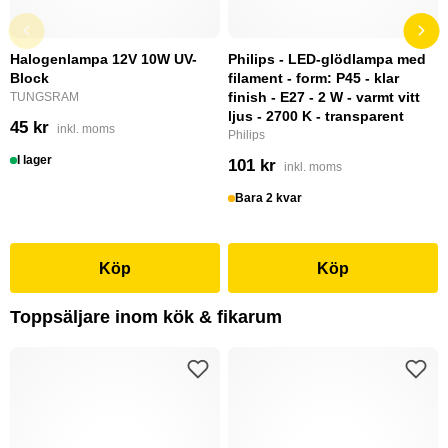
Halogenlampa 12V 10W UV-
Philips - LED-glödlampa med
Block
filament - form: P45 - klar
finish - E27 - 2 W - varmt vitt
TUNGSRAM
ljus - 2700 K - transparent
45 kr
inkl. moms
Philips
I lager
101 kr
inkl. moms
Bara 2 kvar
Köp
Köp
Toppsäljare inom kök & fikarum