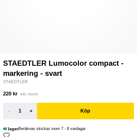
STAEDTLER Lumocolor compact -
markering - svart
STAEDTLER
220 kr
inkl. moms
-
+
Köp
I lager
Beräknas skickas inom 7 - 8 vardagar