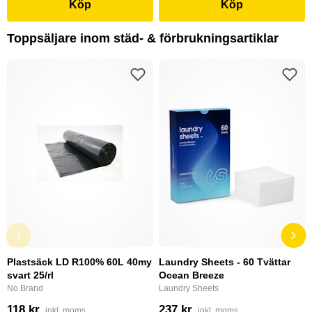
Köp
Köp
Toppsäljare inom städ- & förbrukningsartiklar
Plastsäck LD R100% 60L 40my
Laundry Sheets - 60 Tvättar
svart 25/rl
Ocean Breeze
No Brand
Laundry Sheets
118 kr
237 kr
inkl. moms
inkl. moms