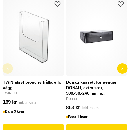
TWIN akryl broschyrhållare för
Donau kassett för pengar
vägg
DONAU, extra stor,
300x90x240 mm, s...
TWINCO
Donau
169 kr
inkl. moms
863 kr
inkl. moms
Bara 3 kvar
Bara 1 kvar