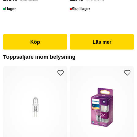
I lager
Slut i lager
Köp
Läs mer
Toppsäljare inom belysning