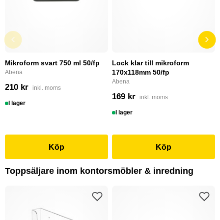
Mikroform svart 750 ml 50/fp
Lock klar till mikroform
170x118mm 50/fp
Abena
Abena
210 kr
inkl. moms
169 kr
inkl. moms
I lager
I lager
Köp
Köp
Toppsäljare inom kontorsmöbler & inredning