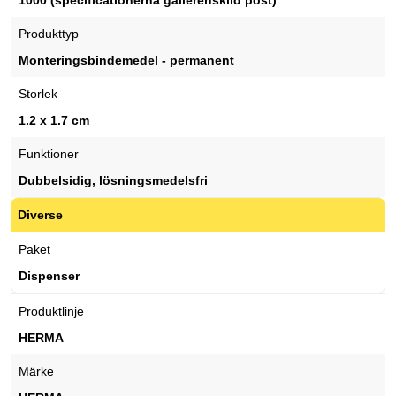
1000 (specificationerna gällerenskild post)
Produkttyp
Monteringsbindemedel - permanent
Storlek
1.2 x 1.7 cm
Funktioner
Dubbelsidig, lösningsmedelsfri
Diverse
Paket
Dispenser
Produktlinje
HERMA
Märke