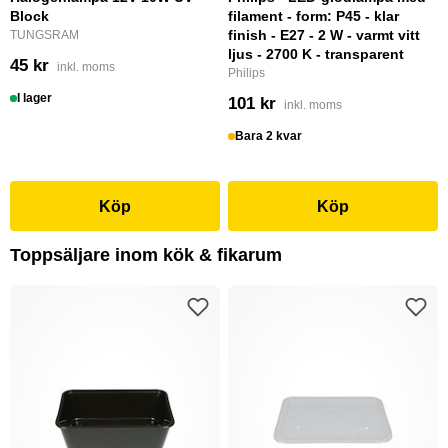
Block
filament - form: P45 - klar
finish - E27 - 2 W - varmt vitt
TUNGSRAM
ljus - 2700 K - transparent
45 kr
inkl. moms
Philips
I lager
101 kr
inkl. moms
Bara 2 kvar
Köp
Köp
Toppsäljare inom kök & fikarum