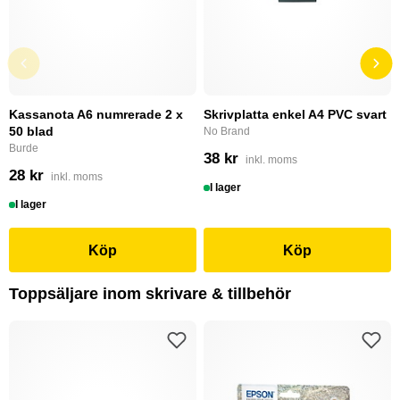
Kassanota A6 numrerade 2 x
Skrivplatta enkel A4 PVC svart
50 blad
No Brand
Burde
38 kr
inkl. moms
28 kr
inkl. moms
I lager
I lager
Köp
Köp
Toppsäljare inom skrivare & tillbehör