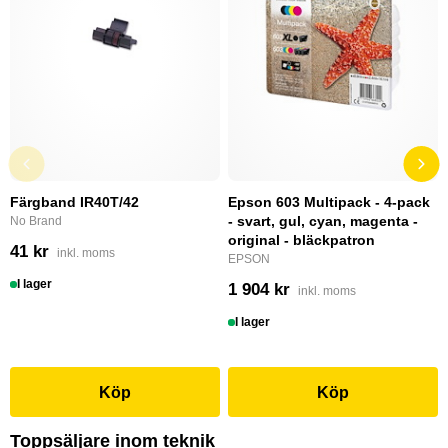
Färgband IR40T/42
Epson 603 Multipack - 4-pack
- svart, gul, cyan, magenta -
No Brand
original - bläckpatron
41 kr
inkl. moms
EPSON
I lager
1 904 kr
inkl. moms
I lager
Köp
Köp
Toppsäljare inom teknik