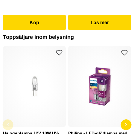
Köp
Läs mer
Toppsäljare inom belysning
Halogenlampa 12V 10W UV-
Philips - LED-glödlampa med