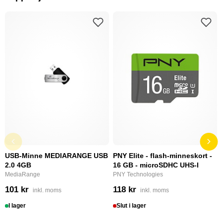
USB-Minne MEDIARANGE USB
PNY Elite - flash-minneskort -
2.0 4GB
16 GB - microSDHC UHS-I
MediaRange
PNY Technologies
101 kr
118 kr
inkl. moms
inkl. moms
I lager
Slut i lager