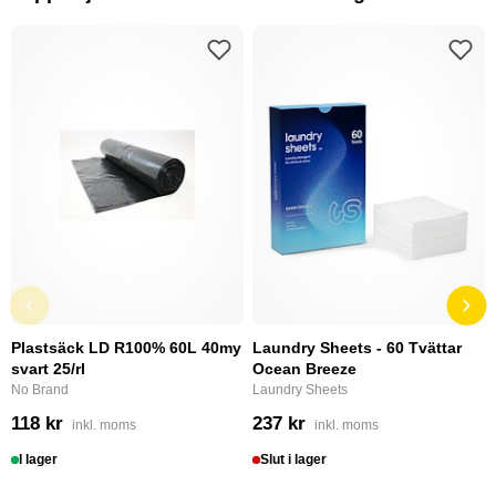
Plastsäck LD R100% 60L 40my
Laundry Sheets - 60 Tvättar
svart 25/rl
Ocean Breeze
No Brand
Laundry Sheets
118 kr
237 kr
inkl. moms
inkl. moms
I lager
Slut i lager