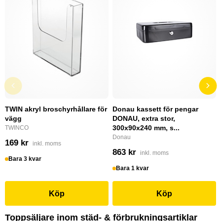
TWIN akryl broschyrhållare för
Donau kassett för pengar
vägg
DONAU, extra stor,
300x90x240 mm, s...
TWINCO
Donau
169 kr
inkl. moms
863 kr
inkl. moms
Bara 3 kvar
Bara 1 kvar
Köp
Köp
Toppsäljare inom städ- & förbrukningsartiklar