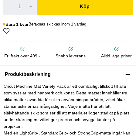
-
+
Köp
Bara 1 kvar
Beräknas skickas inom 1 vardag
Fri frakt över 499:-
Snabb leverans
Alltid låga priser
Produktbeskrivning
Cricut Machine Mat Variety Pack är ett oumbärligt tillskott till alla
som sysslar med hantverk och konst. Detta matset innehåller tre
olika mattor avsedda för olika användningsområden, vilket ökar
stansmaskinernas mångsidighet. Varje matta har ett lätt
självhäftande skikt som ser till att materialet ligger stadigt på plats
under skärningen, vilket ger precisa och snygga kanter på
projekten.
Med en LightGrip-, StandardGrip- och StrongGrip-matta ingår kan