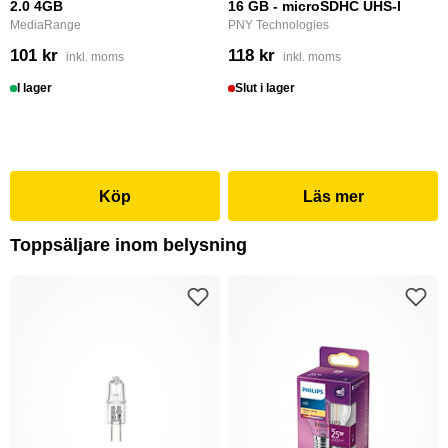
2.0 4GB
16 GB - microSDHC UHS-I
MediaRange
PNY Technologies
101 kr
118 kr
inkl. moms
inkl. moms
I lager
Slut i lager
Köp
Läs mer
Toppsäljare inom belysning