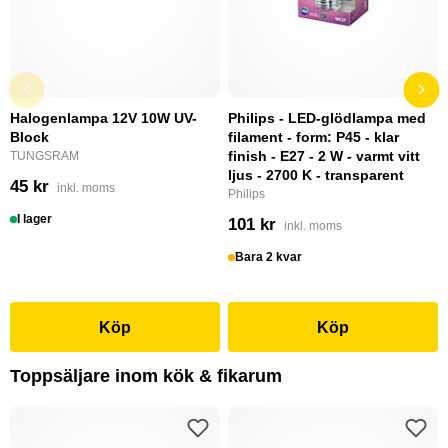
Halogenlampa 12V 10W UV-
Philips - LED-glödlampa med
Block
filament - form: P45 - klar
finish - E27 - 2 W - varmt vitt
TUNGSRAM
ljus - 2700 K - transparent
45 kr
inkl. moms
Philips
I lager
101 kr
inkl. moms
Bara 2 kvar
Köp
Köp
Toppsäljare inom kök & fikarum