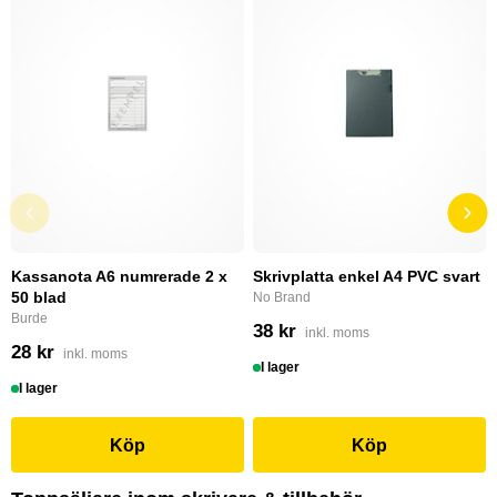
Kassanota A6 numrerade 2 x
Skrivplatta enkel A4 PVC svart
50 blad
No Brand
Burde
38 kr
inkl. moms
28 kr
inkl. moms
I lager
I lager
Köp
Köp