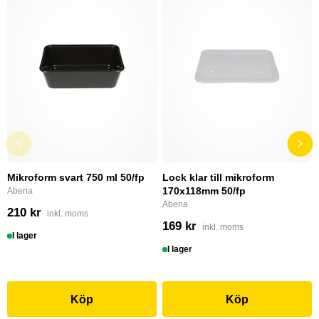
Mikroform svart 750 ml 50/fp
Lock klar till mikroform
170x118mm 50/fp
Abena
Abena
210 kr
inkl. moms
169 kr
inkl. moms
I lager
I lager
Köp
Köp