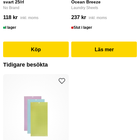
svart 25/rl
Ocean Breeze
No Brand
Laundry Sheets
118 kr
237 kr
inkl. moms
inkl. moms
I lager
Slut i lager
Köp
Läs mer
Tidigare besökta