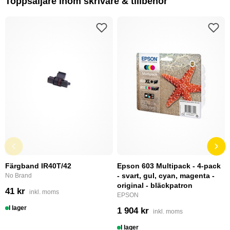
Toppsäljare inom skrivare & tillbehör
Färgband IR40T/42
Epson 603 Multipack - 4-pack
- svart, gul, cyan, magenta -
No Brand
original - bläckpatron
41 kr
inkl. moms
EPSON
I lager
1 904 kr
inkl. moms
I lager