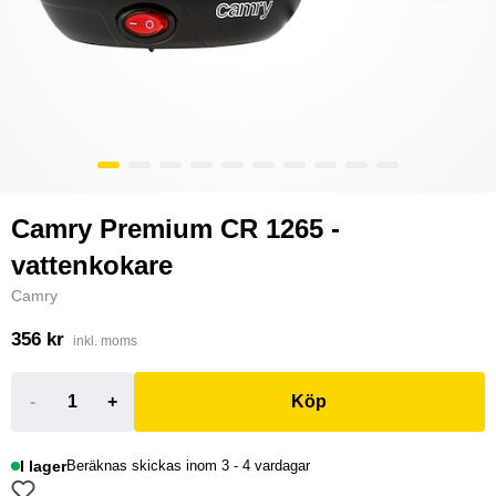
Camry Premium CR 1265 -
vattenkokare
Camry
356 kr
inkl. moms
-
+
Köp
I lager
Beräknas skickas inom 3 - 4 vardagar