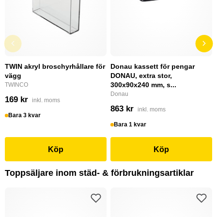
TWIN akryl broschyrhållare för
Donau kassett för pengar
vägg
DONAU, extra stor,
300x90x240 mm, s...
TWINCO
Donau
169 kr
inkl. moms
863 kr
inkl. moms
Bara 3 kvar
Bara 1 kvar
Köp
Köp
Toppsäljare inom städ- & förbrukningsartiklar