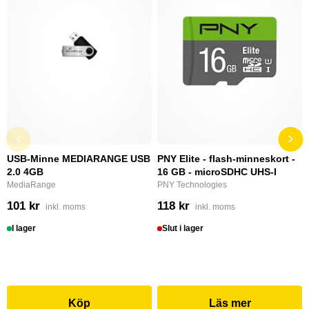
USB-Minne MEDIARANGE USB
PNY Elite - flash-minneskort -
2.0 4GB
16 GB - microSDHC UHS-I
MediaRange
PNY Technologies
101 kr
118 kr
inkl. moms
inkl. moms
I lager
Slut i lager
Köp
Läs mer