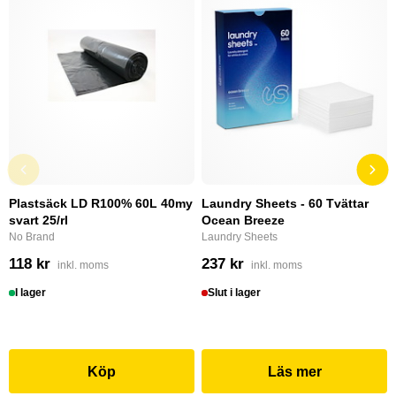
Plastsäck LD R100% 60L 40my
Laundry Sheets - 60 Tvättar
svart 25/rl
Ocean Breeze
No Brand
Laundry Sheets
118 kr
237 kr
inkl. moms
inkl. moms
I lager
Slut i lager
Köp
Läs mer