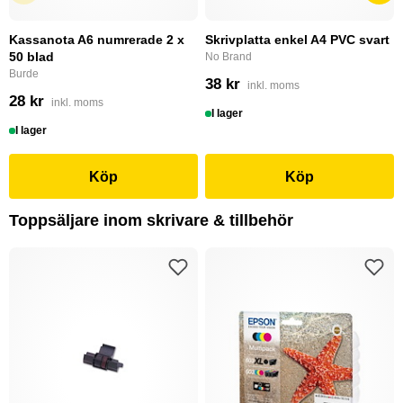
Kassanota A6 numrerade 2 x
Skrivplatta enkel A4 PVC svart
50 blad
No Brand
Burde
38 kr
inkl. moms
28 kr
inkl. moms
I lager
I lager
Köp
Köp
Toppsäljare inom skrivare & tillbehör