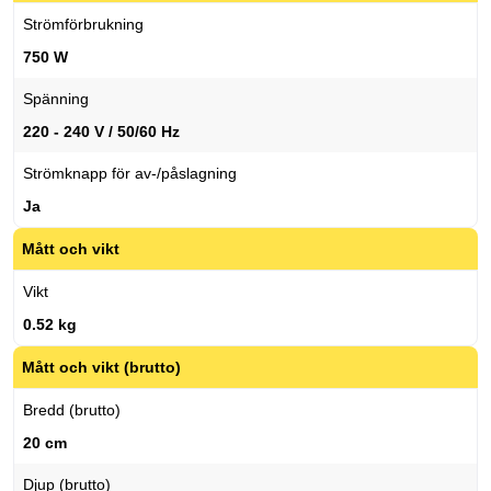
Strömförbrukning
750 W
Spänning
220 - 240 V / 50/60 Hz
Strömknapp för av-/påslagning
Ja
Mått och vikt
Vikt
0.52 kg
Mått och vikt (brutto)
Bredd (brutto)
20 cm
Djup (brutto)