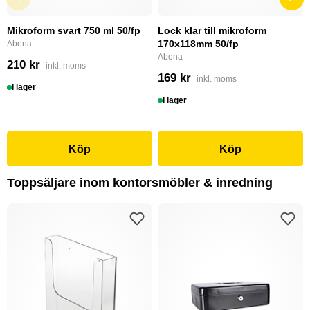
Mikroform svart 750 ml 50/fp
Lock klar till mikroform
170x118mm 50/fp
Abena
Abena
210 kr
inkl. moms
169 kr
inkl. moms
I lager
I lager
Köp
Köp
Toppsäljare inom kontorsmöbler & inredning