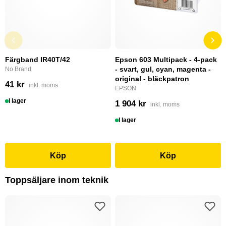
Färgband IR40T/42
Epson 603 Multipack - 4-pack
- svart, gul, cyan, magenta -
No Brand
original - bläckpatron
41 kr
inkl. moms
EPSON
I lager
1 904 kr
inkl. moms
I lager
Köp
Köp
Toppsäljare inom teknik