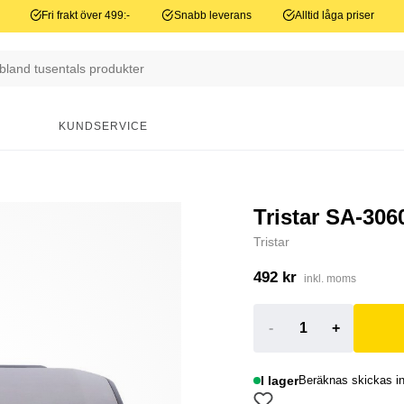
Fri frakt över 499:-
Snabb leverans
Alltid låga priser
N
KUNDSERVICE
Tristar SA-306
Tristar
492 kr
inkl. moms
-
+
I lager
Beräknas skickas in