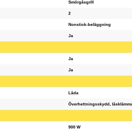
Smörgåsgrill
2
Nonstick-beläggning
Ja
Ja
Ja
Låda
Överhettningsskydd, låsklämm
900 W