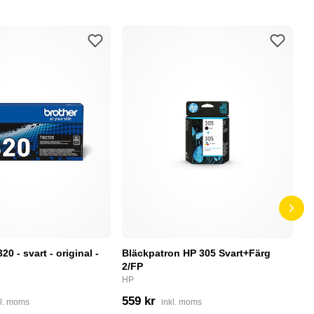
0 - svart - original -
Bläckpatron HP 305 Svart+Färg
B
2/FP
C
HP
4
559 kr
kl. moms
inkl. moms
I