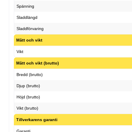
Spänning
Sladdlängd
Sladdförvaring
Mått och vikt
Vikt
Mått och vikt (brutto)
Bredd (brutto)
Djup (brutto)
Höjd (brutto)
Vikt (brutto)
Tillverkarens garanti
Garanti