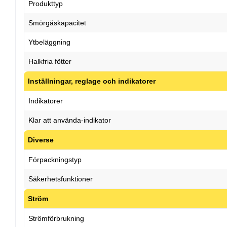
Produkttyp
Smörgåskapacitet
Ytbeläggning
Halkfria fötter
Inställningar, reglage och indikatorer
Indikatorer
Klar att använda-indikator
Diverse
Förpackningstyp
Säkerhetsfunktioner
Ström
Strömförbrukning