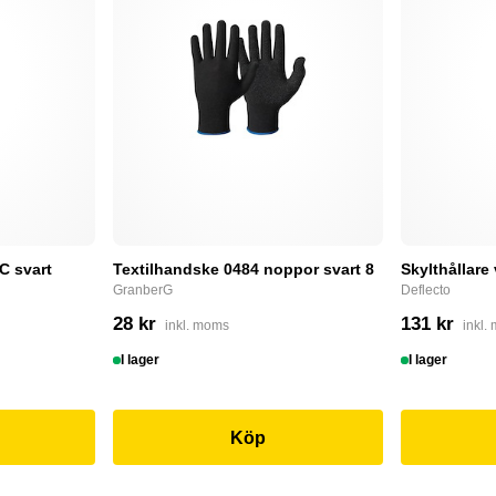
C svart
Textilhandske 0484 noppor svart 8
Skylthållare
GranberG
Deflecto
28 kr
131 kr
inkl. moms
inkl.
I lager
I lager
Köp