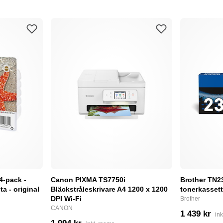
4-pack -
Canon PIXMA TS7750i
Brother TN232
a - original
Bläckstråleskrivare A4 1200 x 1200
tonerkassett
DPI Wi-Fi
Brother
CANON
1 439 kr
in