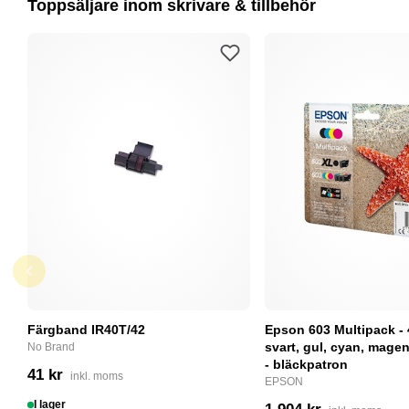
Toppsäljare inom skrivare & tillbehör
Färgband IR40T/42
Epson 603 Multipack - 
svart, gul, cyan, magent
No Brand
- bläckpatron
41 kr
inkl. moms
EPSON
I lager