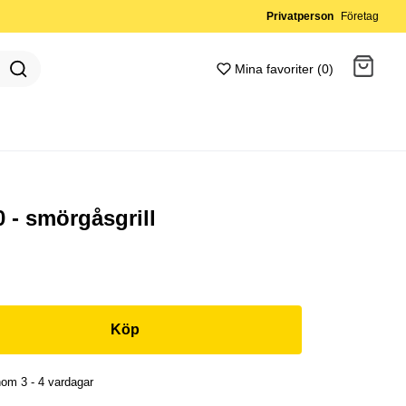
Privatperson
Företag
Mina favoriter (0)
Gå till kassan
Gå till kassan
0 - smörgåsgrill
Köp
om 3 - 4 vardagar