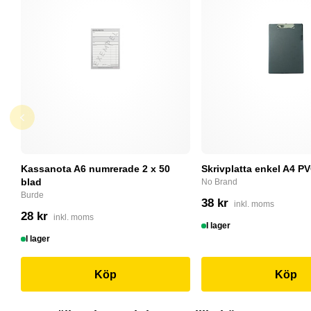
Kassanota A6 numrerade 2 x 50
Skrivplatta enkel A4 PV
blad
No Brand
Burde
38 kr
inkl. moms
28 kr
inkl. moms
I lager
I lager
Köp
Köp