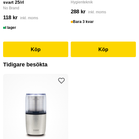
svart 25/rl
Hygienteknik
No Brand
288 kr
inkl. moms
118 kr
inkl. moms
Bara 3 kvar
I lager
Köp
Köp
Tidigare besökta