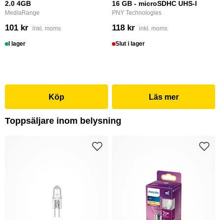
2.0 4GB
16 GB - microSDHC UHS-I
MediaRange
PNY Technologies
101 kr
118 kr
inkl. moms
inkl. moms
I lager
Slut i lager
Köp
Läs mer
Toppsäljare inom belysning