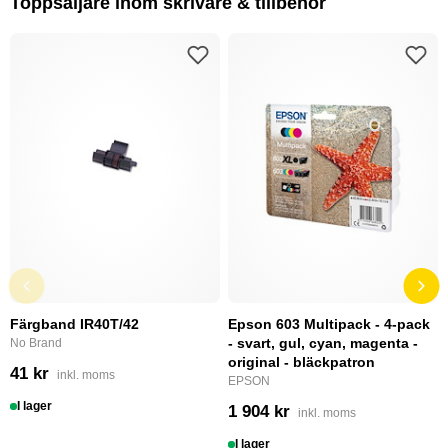
Toppsäljare inom skrivare & tillbehör
Färgband IR40T/42
Epson 603 Multipack - 4-pack
- svart, gul, cyan, magenta -
No Brand
original - bläckpatron
41 kr
inkl. moms
EPSON
I lager
1 904 kr
inkl. moms
I lager