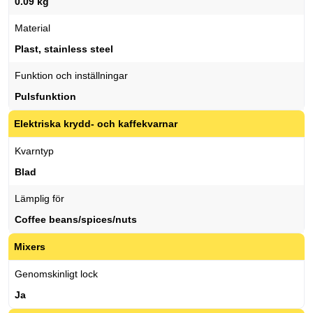
0.09 kg
Material
Plast, stainless steel
Funktion och inställningar
Pulsfunktion
Elektriska krydd- och kaffekvarnar
Kvarntyp
Blad
Lämplig för
Coffee beans/spices/nuts
Mixers
Genomskinligt lock
Ja