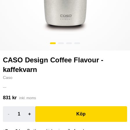
CASO Design Coffee Flavour -
kaffekvarn
Caso
...
831 kr
inkl. moms
-
+
Köp