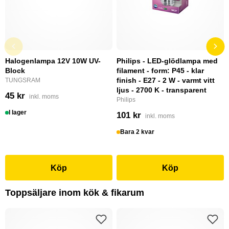
Halogenlampa 12V 10W UV-
Philips - LED-glödlampa med
Block
filament - form: P45 - klar
finish - E27 - 2 W - varmt vitt
TUNGSRAM
ljus - 2700 K - transparent
45 kr
inkl. moms
Philips
I lager
101 kr
inkl. moms
Bara 2 kvar
Köp
Köp
Toppsäljare inom kök & fikarum