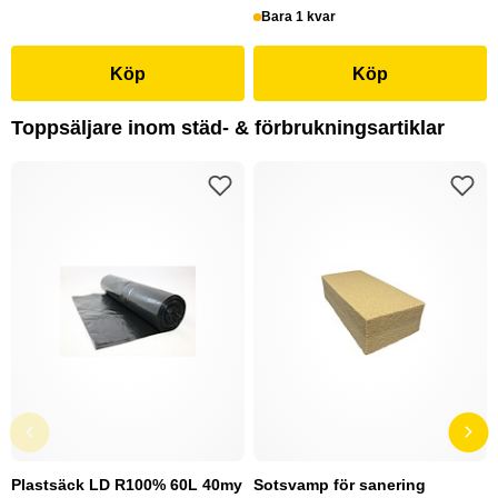
Bara 1 kvar
Köp
Köp
Toppsäljare inom städ- & förbrukningsartiklar
Plastsäck LD R100% 60L 40my
Sotsvamp för sanering