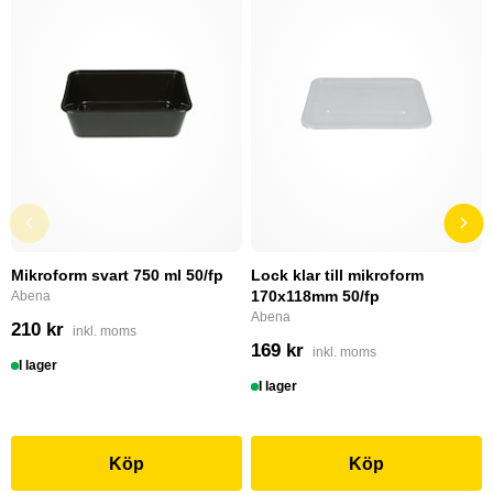
Mikroform svart 750 ml 50/fp
Lock klar till mikroform
170x118mm 50/fp
Abena
Abena
210 kr
inkl. moms
169 kr
inkl. moms
I lager
I lager
Köp
Köp