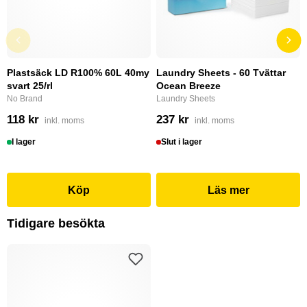
Plastsäck LD R100% 60L 40my
Laundry Sheets - 60 Tvättar
svart 25/rl
Ocean Breeze
No Brand
Laundry Sheets
118 kr
237 kr
inkl. moms
inkl. moms
I lager
Slut i lager
Köp
Läs mer
Tidigare besökta