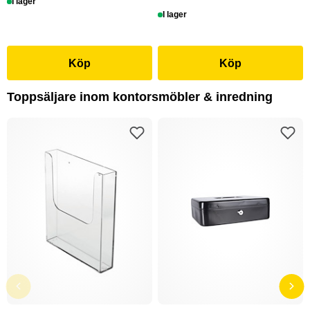
I lager
I lager
Köp
Köp
Toppsäljare inom kontorsmöbler & inredning