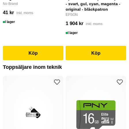
- svart, gul, cyan, magenta -
No Brand
original - bläckpatron
41 kr
inkl. moms
EPSON
I lager
1 904 kr
inkl. moms
I lager
Köp
Köp
Toppsäljare inom teknik