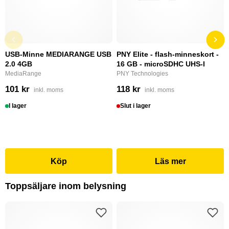
USB-Minne MEDIARANGE USB
PNY Elite - flash-minneskort -
2.0 4GB
16 GB - microSDHC UHS-I
MediaRange
PNY Technologies
101 kr
118 kr
inkl. moms
inkl. moms
I lager
Slut i lager
Köp
Läs mer
Toppsäljare inom belysning