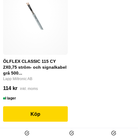
ÖLFLEX CLASSIC 115 CY
2X0,75 ström- och signalkabel
grå 500...
Lapp Miltronic AB
114 kr
inkl. moms
I lager
Köp