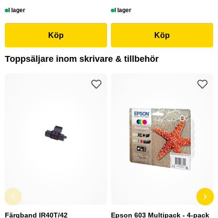
I lager
I lager
Köp
Köp
Toppsäljare inom skrivare & tillbehör
Färgband IR40T/42
Epson 603 Multipack - 4-pack