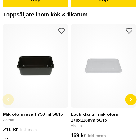
Toppsäljare inom kök & fikarum
Mikroform svart 750 ml 50/fp
Lock klar till mikroform
170x118mm 50/fp
Abena
Abena
210 kr
inkl. moms
169 kr
inkl. moms