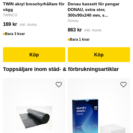
TWIN akryl broschyrhållare för
Donau kassett för pengar
vägg
DONAU, extra stor,
300x90x240 mm, s...
TWINCO
Donau
169 kr
inkl. moms
863 kr
inkl. moms
Bara 3 kvar
Bara 1 kvar
Köp
Köp
Toppsäljare inom städ- & förbrukningsartiklar