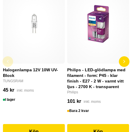
Halogenlampa 12V 10W UV-
Philips - LED-glödlampa med
Block
filament - form: P45 - klar
finish - E27 - 2 W - varmt vitt
TUNGSRAM
ljus - 2700 K - transparent
45 kr
inkl. moms
Philips
I lager
101 kr
inkl. moms
Bara 2 kvar
Köp
Köp