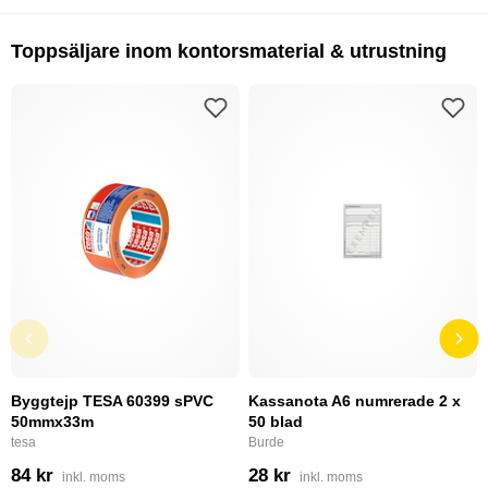
Toppsäljare inom kontorsmaterial & utrustning
Byggtejp TESA 60399 sPVC
Kassanota A6 numrerade 2 x
50mmx33m
50 blad
tesa
Burde
84 kr
28 kr
inkl. moms
inkl. moms