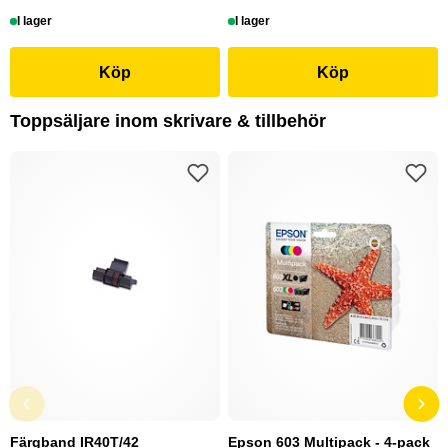
I lager
I lager
Köp
Köp
Toppsäljare inom skrivare & tillbehör
Färgband IR40T/42
Epson 603 Multipack - 4-pack