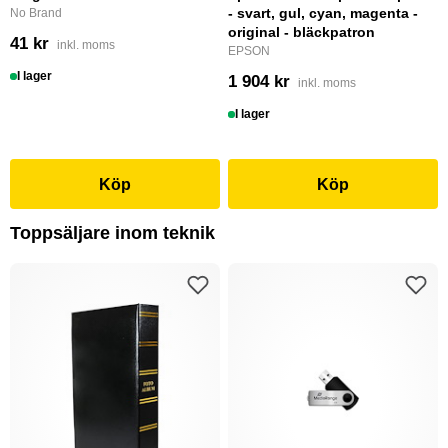
- svart, gul, cyan, magenta -
No Brand
original - bläckpatron
41 kr
inkl. moms
EPSON
I lager
1 904 kr
inkl. moms
I lager
Köp
Köp
Toppsäljare inom teknik