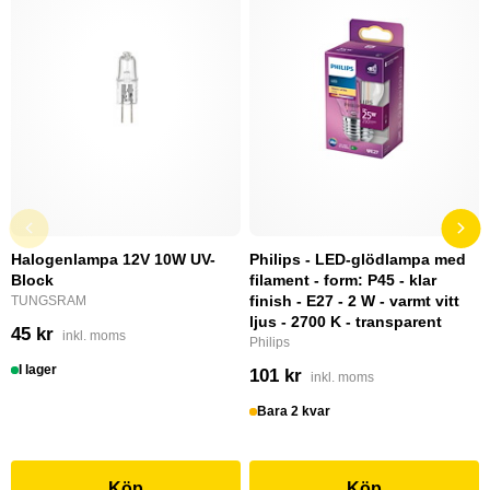
Halogenlampa 12V 10W UV-
Philips - LED-glödlampa med
Block
filament - form: P45 - klar
finish - E27 - 2 W - varmt vitt
TUNGSRAM
ljus - 2700 K - transparent
45 kr
inkl. moms
Philips
I lager
101 kr
inkl. moms
Bara 2 kvar
Köp
Köp