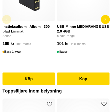
Insticksalbum - Album - 300
USB-Minne MEDIARANGE USB
blad Limmat
2.0 4GB
Sense
MediaRange
169 kr
101 kr
inkl. moms
inkl. moms
Bara 1 kvar
I lager
Köp
Köp
Toppsäljare inom belysning