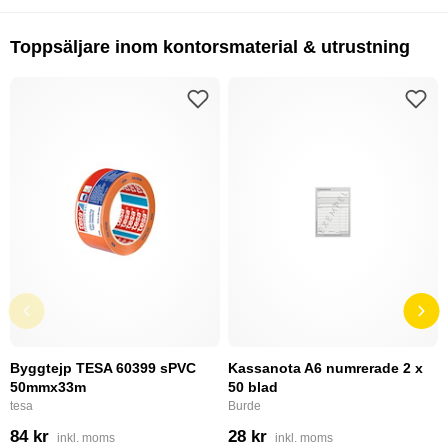
Toppsäljare inom kontorsmaterial & utrustning
Byggtejp TESA 60399 sPVC
Kassanota A6 numrerade 2 x
50mmx33m
50 blad
tesa
Burde
84 kr
28 kr
inkl. moms
inkl. moms