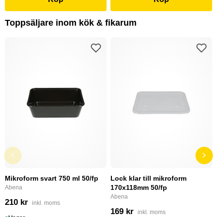
Toppsäljare inom kök & fikarum
Mikroform svart 750 ml 50/fp
Lock klar till mikroform
170x118mm 50/fp
Abena
Abena
210 kr
inkl. moms
169 kr
inkl. moms