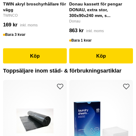
TWIN akryl broschyrhållare för
Donau kassett för pengar
vägg
DONAU, extra stor,
300x90x240 mm, s...
TWINCO
Donau
169 kr
inkl. moms
863 kr
inkl. moms
Bara 3 kvar
Bara 1 kvar
Köp
Köp
Toppsäljare inom städ- & förbrukningsartiklar