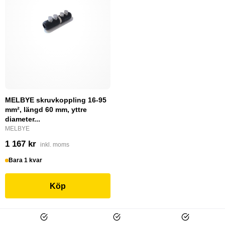
MELBYE skruvkoppling 16-95
mm², längd 60 mm, yttre
diameter...
MELBYE
1 167 kr
inkl. moms
Bara 1 kvar
Köp