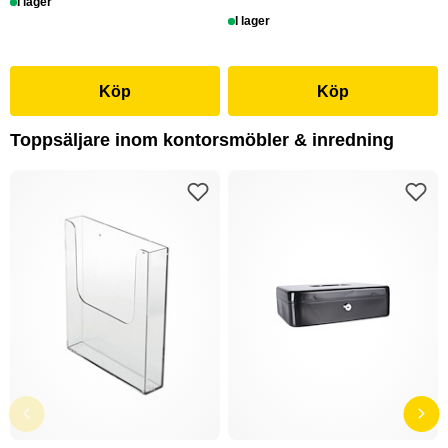
I lager
I lager
Köp
Köp
Toppsäljare inom kontorsmöbler & inredning