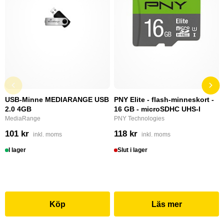
USB-Minne MEDIARANGE USB
PNY Elite - flash-minneskort -
2.0 4GB
16 GB - microSDHC UHS-I
MediaRange
PNY Technologies
101 kr
118 kr
inkl. moms
inkl. moms
I lager
Slut i lager
Köp
Läs mer