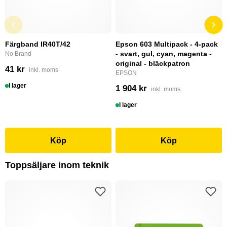
Färgband IR40T/42
Epson 603 Multipack - 4-pack
- svart, gul, cyan, magenta -
No Brand
original - bläckpatron
41 kr
inkl. moms
EPSON
I lager
1 904 kr
inkl. moms
I lager
Köp
Köp
Toppsäljare inom teknik