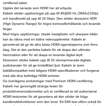
certifierad kabel.
Upplev det senaste som HDMI har att erbjuda
Kabeln stöder upplösningar på upp till 4K@60 Hz (3840x2160p)
och bandbredd på upp till 18 Gbps. Den stöder dessutom HDR
(High Dynamic Range) för högre kontrastförhållande och levande
färger.
Med högre upplösningar, ökade hastigheter och skarpare bilder
kan du räkna med en bättre videoupplevelse. Kabeln är
garanterad att ge de allra bästa HDMI-egenskaperna som finns
idag. Det är den perfekta kabeln för att skapa den ultimata
hemmabion eller för att skapa en levande digital skylt.
Dessutom stöder kabeln upp till 32 okomprimerade digitala
audiokanaler för att ge kristallklart ljud. Kabeln är även
bakåtkompatibel med tidigare HDMI-specifikationer och fungerar
med alla dina befintliga HDMI-enheter.
Ge överlägsna anslutningar med Premium HDMI-certifiering
Kabeln har genomgått stränga tester för
produktöverensstämmelse och är certifierad av ett auktoriserat
HDMI-testcenter för att garantera att den stöder de höga
bandbreddsfunktioner som den lovar. Ett EMI-test utförs också för