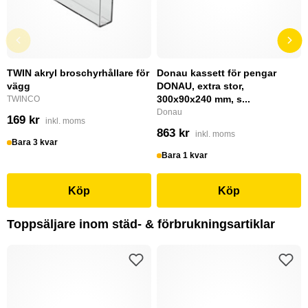
TWIN akryl broschyrhållare för
Donau kassett för pengar
vägg
DONAU, extra stor,
300x90x240 mm, s...
TWINCO
Donau
169 kr
inkl. moms
863 kr
inkl. moms
Bara 3 kvar
Bara 1 kvar
Köp
Köp
Toppsäljare inom städ- & förbrukningsartiklar