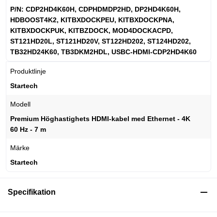
P/N: CDP2HD4K60H, CDPHDMDP2HD, DP2HD4K60H,
HDBOOST4K2, KITBXDOCKPEU, KITBXDOCKPNA,
KITBXDOCKPUK, KITBZDOCK, MOD4DOCKACPD,
ST121HD20L, ST121HD20V, ST122HD202, ST124HD202,
TB32HD24K60, TB3DKM2HDL, USBC-HDMI-CDP2HD4K60
Produktlinje
Startech
Modell
Premium Höghastighets HDMI-kabel med Ethernet - 4K
60 Hz - 7 m
Märke
Startech
Specifikation