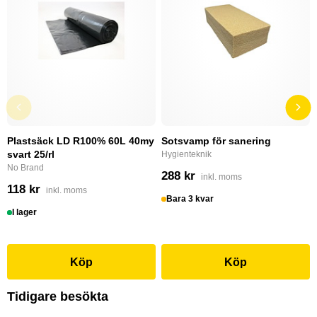
Plastsäck LD R100% 60L 40my
Sotsvamp för sanering
svart 25/rl
Hygienteknik
No Brand
288 kr
inkl. moms
118 kr
inkl. moms
Bara 3 kvar
I lager
Köp
Köp
Tidigare besökta