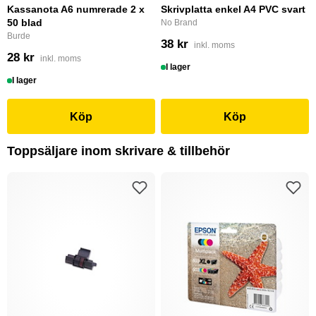
Kassanota A6 numrerade 2 x
Skrivplatta enkel A4 PVC svart
50 blad
No Brand
Burde
38 kr
inkl. moms
28 kr
inkl. moms
I lager
I lager
Köp
Köp
Toppsäljare inom skrivare & tillbehör