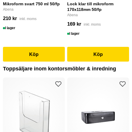
Mikroform svart 750 ml 50/fp
Lock klar till mikroform
170x118mm 50/fp
Abena
Abena
210 kr
inkl. moms
169 kr
inkl. moms
I lager
I lager
Köp
Köp
Toppsäljare inom kontorsmöbler & inredning