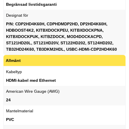
Begränsad livstidsgaranti
Designat för
P/N: CDP2HD4K60H, CDPHDMDP2HD, DP2HD4K60H,
HDBOOST4K2, KITBXDOCKPEU, KITBXDOCKPNA,
KITBXDOCKPUK, KITBZDOCK, MOD4DOCKACPD,
ST121HD20L, ST121HD20V, ST122HD202, ST124HD202,
TB32HD24K60, TB3DKM2HDL, USBC-HDMI-CDP2HD4K60
Allmänt
Kabeltyp
HDMI-kabel med Ethernet
American Wire Gauge (AWG)
24
Mantelmaterial
PVC