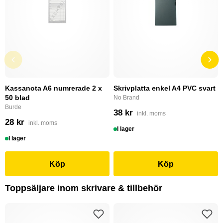
Kassanota A6 numrerade 2 x
Skrivplatta enkel A4 PVC svart
50 blad
No Brand
Burde
38 kr
inkl. moms
28 kr
inkl. moms
I lager
I lager
Köp
Köp
Toppsäljare inom skrivare & tillbehör