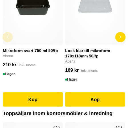
Mikroform svart 750 ml 50/fp
Lock klar till mikroform
170x118mm 50/fp
Abena
Abena
210 kr
inkl. moms
169 kr
inkl. moms
I lager
I lager
Köp
Köp
Toppsäljare inom kontorsmöbler & inredning