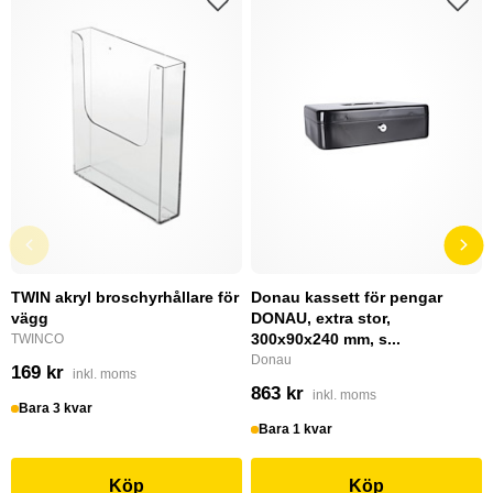
TWIN akryl broschyrhållare för
Donau kassett för pengar
vägg
DONAU, extra stor,
300x90x240 mm, s...
TWINCO
Donau
169 kr
inkl. moms
863 kr
inkl. moms
Bara 3 kvar
Bara 1 kvar
Köp
Köp