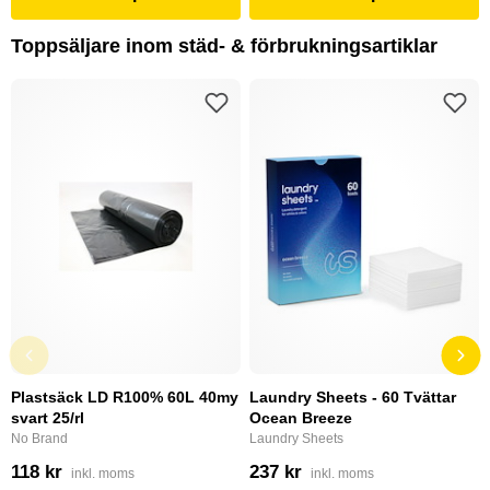
Toppsäljare inom städ- & förbrukningsartiklar
Plastsäck LD R100% 60L 40my
Laundry Sheets - 60 Tvättar
svart 25/rl
Ocean Breeze
No Brand
Laundry Sheets
118 kr
237 kr
inkl. moms
inkl. moms