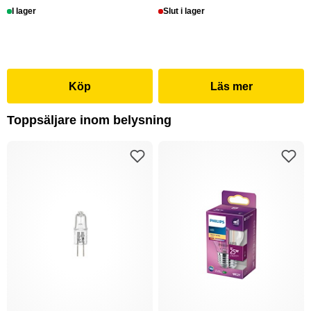
I lager
Slut i lager
Köp
Läs mer
Toppsäljare inom belysning