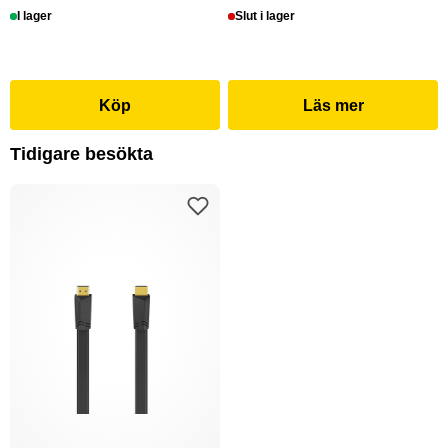
I lager
Slut i lager
Köp
Läs mer
Tidigare besökta