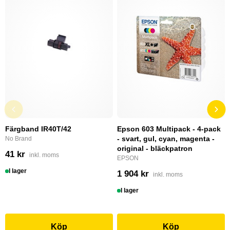
Färgband IR40T/42
Epson 603 Multipack - 4-pack
- svart, gul, cyan, magenta -
No Brand
original - bläckpatron
41 kr
inkl. moms
EPSON
I lager
1 904 kr
inkl. moms
I lager
Köp
Köp