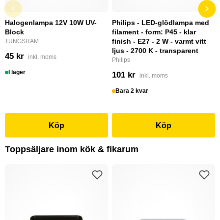
Halogenlampa 12V 10W UV-
Philips - LED-glödlampa med
Block
filament - form: P45 - klar
finish - E27 - 2 W - varmt vitt
TUNGSRAM
ljus - 2700 K - transparent
45 kr
inkl. moms
Philips
I lager
101 kr
inkl. moms
Bara 2 kvar
Köp
Köp
Toppsäljare inom kök & fikarum