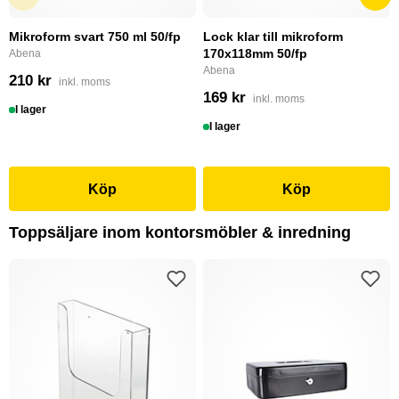
Mikroform svart 750 ml 50/fp
Lock klar till mikroform
170x118mm 50/fp
Abena
Abena
210 kr
inkl. moms
169 kr
inkl. moms
I lager
I lager
Köp
Köp
Toppsäljare inom kontorsmöbler & inredning