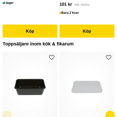
I lager
101 kr
inkl. moms
Bara 2 kvar
Köp
Köp
Toppsäljare inom kök & fikarum