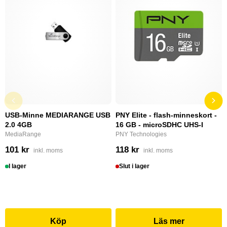
USB-Minne MEDIARANGE USB
PNY Elite - flash-minneskort -
2.0 4GB
16 GB - microSDHC UHS-I
MediaRange
PNY Technologies
101 kr
118 kr
inkl. moms
inkl. moms
I lager
Slut i lager
Köp
Läs mer