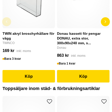
TWIN akryl broschyrhållare för
Donau kassett för pengar
vägg
DONAU, extra stor,
300x90x240 mm, s...
TWINCO
Donau
169 kr
inkl. moms
863 kr
inkl. moms
Bara 3 kvar
Bara 1 kvar
Köp
Köp
Toppsäljare inom städ- & förbrukningsartiklar