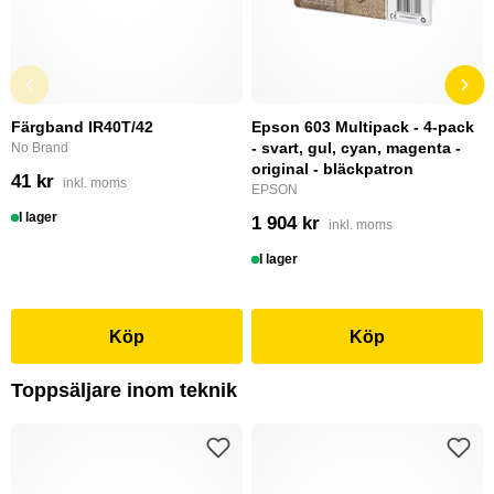
Färgband IR40T/42
Epson 603 Multipack - 4-pack
- svart, gul, cyan, magenta -
No Brand
original - bläckpatron
41 kr
inkl. moms
EPSON
I lager
1 904 kr
inkl. moms
I lager
Köp
Köp
Toppsäljare inom teknik