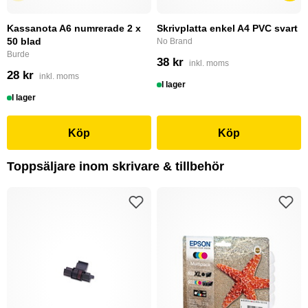
Kassanota A6 numrerade 2 x
Skrivplatta enkel A4 PVC svart
50 blad
No Brand
Burde
38 kr
inkl. moms
28 kr
inkl. moms
I lager
I lager
Köp
Köp
Toppsäljare inom skrivare & tillbehör