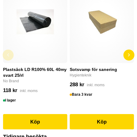
Plastsäck LD R100% 60L 40my
Sotsvamp för sanering
svart 25/rl
Hygienteknik
No Brand
288 kr
inkl. moms
118 kr
inkl. moms
Bara 3 kvar
I lager
Köp
Köp
Tidigare besökta