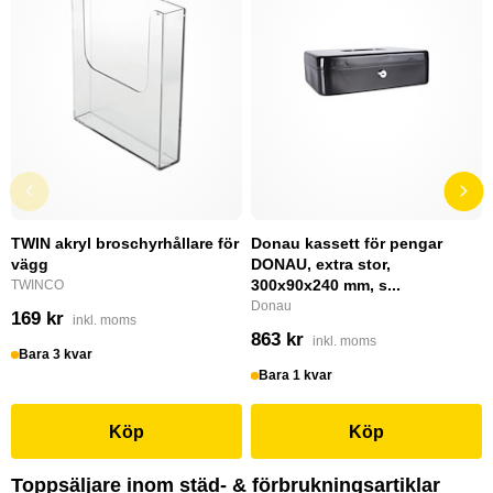
TWIN akryl broschyrhållare för
Donau kassett för pengar
vägg
DONAU, extra stor,
300x90x240 mm, s...
TWINCO
Donau
169 kr
inkl. moms
863 kr
inkl. moms
Bara 3 kvar
Bara 1 kvar
Köp
Köp
Toppsäljare inom städ- & förbrukningsartiklar