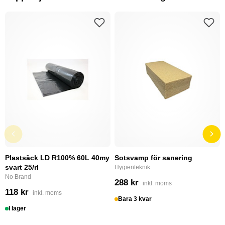
Plastsäck LD R100% 60L 40my
Sotsvamp för sanering
svart 25/rl
Hygienteknik
No Brand
288 kr
inkl. moms
118 kr
inkl. moms
Bara 3 kvar
I lager