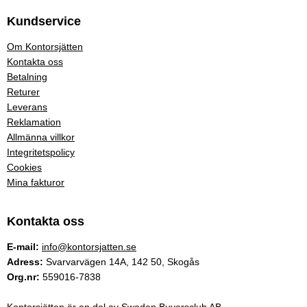
Kundservice
Om Kontorsjätten
Kontakta oss
Betalning
Returer
Leverans
Reklamation
Allmänna villkor
Integritetspolicy
Cookies
Mina fakturor
Kontakta oss
E-mail:
info@kontorsjatten.se
Adress:
Svarvarvägen 14A, 142 50, Skogås
Org.nr:
559016-7838
Kontorsjätten är en del av Sweden Buyersclub AB