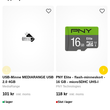
USB-Minne MEDIARANGE USB
PNY Elite - flash-minneskort -
2.0 4GB
16 GB - microSDHC UHS-I
MediaRange
PNY Technologies
101 kr
118 kr
inkl. moms
inkl. moms
I lager
Slut i lager