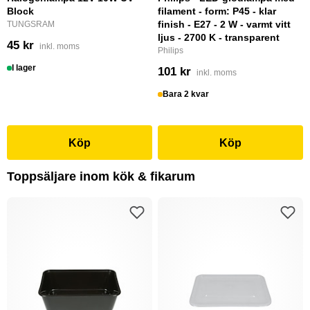
Block
filament - form: P45 - klar
finish - E27 - 2 W - varmt vitt
TUNGSRAM
ljus - 2700 K - transparent
45 kr
inkl. moms
Philips
I lager
101 kr
inkl. moms
Bara 2 kvar
Köp
Köp
Toppsäljare inom kök & fikarum