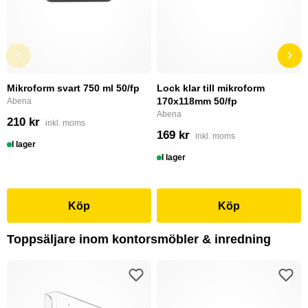
Mikroform svart 750 ml 50/fp
Lock klar till mikroform
170x118mm 50/fp
Abena
Abena
210 kr
inkl. moms
169 kr
inkl. moms
I lager
I lager
Köp
Köp
Toppsäljare inom kontorsmöbler & inredning