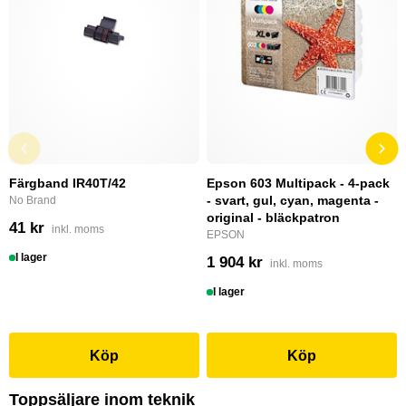
Färgband IR40T/42
Epson 603 Multipack - 4-pack
- svart, gul, cyan, magenta -
No Brand
original - bläckpatron
41 kr
inkl. moms
EPSON
I lager
1 904 kr
inkl. moms
I lager
Köp
Köp
Toppsäljare inom teknik