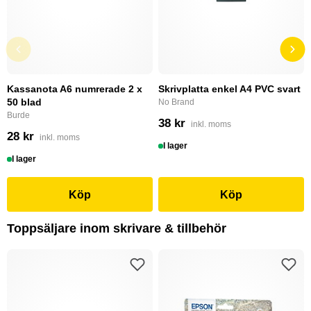
Kassanota A6 numrerade 2 x
Skrivplatta enkel A4 PVC svart
50 blad
No Brand
Burde
38 kr
inkl. moms
28 kr
inkl. moms
I lager
I lager
Köp
Köp
Toppsäljare inom skrivare & tillbehör