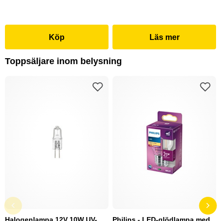
Köp
Läs mer
Toppsäljare inom belysning
Halogenlampa 12V 10W UV-
Philips - LED-glödlampa med