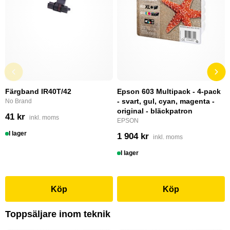
Färgband IR40T/42
Epson 603 Multipack - 4-pack
- svart, gul, cyan, magenta -
No Brand
original - bläckpatron
41 kr
inkl. moms
EPSON
I lager
1 904 kr
inkl. moms
I lager
Köp
Köp
Toppsäljare inom teknik