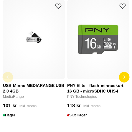
USB-Minne MEDIARANGE USB
PNY Elite - flash-minneskort -
2.0 4GB
16 GB - microSDHC UHS-I
MediaRange
PNY Technologies
101 kr
118 kr
inkl. moms
inkl. moms
I lager
Slut i lager