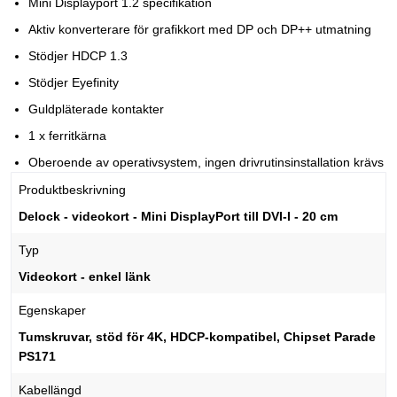
Mini Displayport 1.2 specifikation
Aktiv konverterare för grafikkort med DP och DP++ utmatning
Stödjer HDCP 1.3
Stödjer Eyefinity
Guldpläterade kontakter
1 x ferritkärna
Oberoende av operativsystem, ingen drivrutinsinstallation krävs
Produktbeskrivning
Delock - videokort - Mini DisplayPort till DVI-I - 20 cm
Typ
Videokort - enkel länk
Egenskaper
Tumskruvar, stöd för 4K, HDCP-kompatibel, Chipset Parade
PS171
Kabellängd