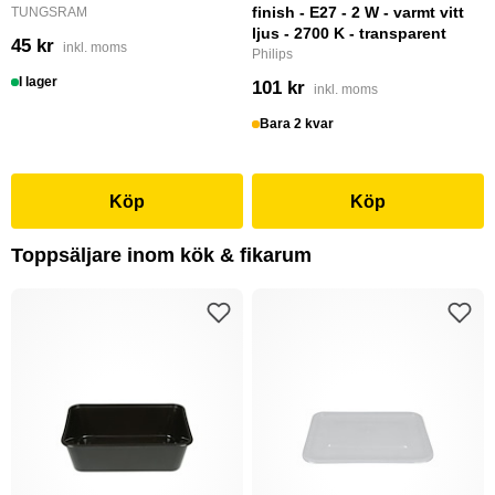
finish - E27 - 2 W - varmt vitt
TUNGSRAM
ljus - 2700 K - transparent
45 kr
inkl. moms
Philips
I lager
101 kr
inkl. moms
Bara 2 kvar
Köp
Köp
Toppsäljare inom kök & fikarum