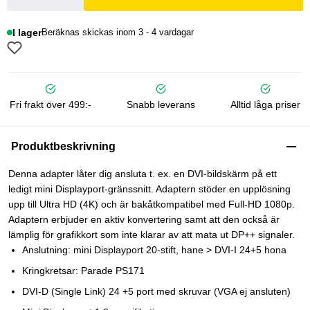
I lager
Beräknas skickas inom 3 - 4 vardagar
Fri frakt över 499:-
Snabb leverans
Alltid låga priser
Produktbeskrivning
Denna adapter låter dig ansluta t. ex. en DVI-bildskärm på ett
ledigt mini Displayport-gränssnitt. Adaptern stöder en upplösning
upp till Ultra HD (4K) och är bakåtkompatibel med Full-HD 1080p.
Adaptern erbjuder en aktiv konvertering samt att den också är
lämplig för grafikkort som inte klarar av att mata ut DP++ signaler.
Anslutning: mini Displayport 20-stift, hane > DVI-I 24+5 hona
Kringkretsar: Parade PS171
DVI-D (Single Link) 24 +5 port med skruvar (VGA ej ansluten)