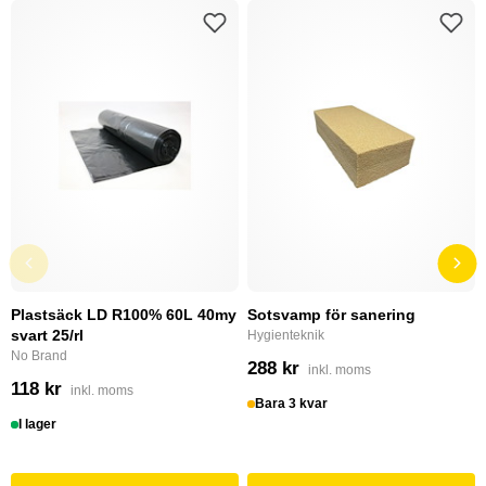
Plastsäck LD R100% 60L 40my
Sotsvamp för sanering
svart 25/rl
Hygienteknik
No Brand
288 kr
inkl. moms
118 kr
inkl. moms
Bara 3 kvar
I lager