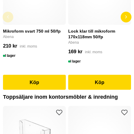
Mikroform svart 750 ml 50/fp
Lock klar till mikroform
170x118mm 50/fp
Abena
Abena
210 kr
inkl. moms
169 kr
inkl. moms
I lager
I lager
Köp
Köp
Toppsäljare inom kontorsmöbler & inredning