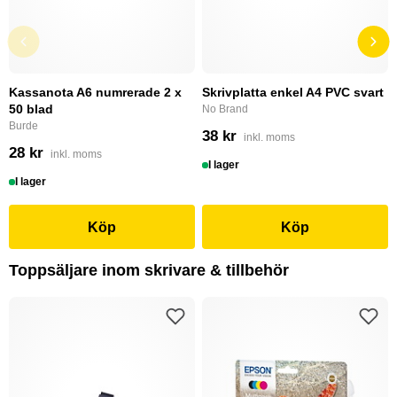
Kassanota A6 numrerade 2 x
Skrivplatta enkel A4 PVC svart
50 blad
No Brand
Burde
38 kr
inkl. moms
28 kr
inkl. moms
I lager
I lager
Köp
Köp
Toppsäljare inom skrivare & tillbehör