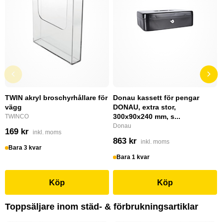
TWIN akryl broschyrhållare för
Donau kassett för pengar
vägg
DONAU, extra stor,
300x90x240 mm, s...
TWINCO
Donau
169 kr
inkl. moms
863 kr
inkl. moms
Bara 3 kvar
Bara 1 kvar
Köp
Köp
Toppsäljare inom städ- & förbrukningsartiklar