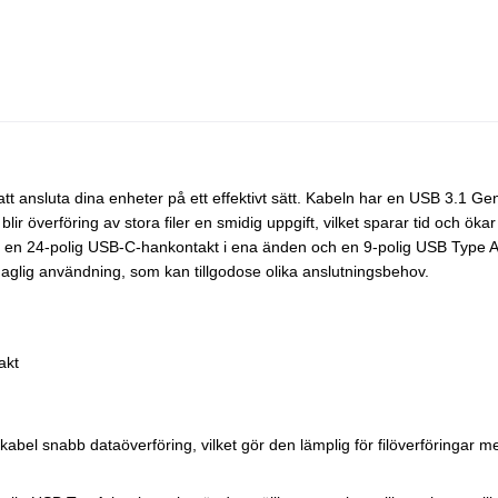
tt ansluta dina enheter på ett effektivt sätt. Kabeln har en USB 3.1 Gen
ir överföring av stora filer en smidig uppgift, vilket sparar tid och ökar
 en 24-polig USB-C-hankontakt i ena änden och en 9-polig USB Type A-
daglig användning, som kan tillgodose olika anslutningsbehov.
akt
el snabb dataöverföring, vilket gör den lämplig för filöverföringar m