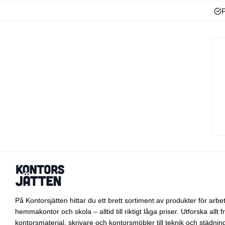
F
På Kontorsjätten hittar du ett brett sortiment av produkter för arbet
hemmakontor och skola – alltid till riktigt låga priser. Utforska allt f
kontorsmaterial
,
skrivare
och
kontorsmöbler
till
teknik
och
städnin