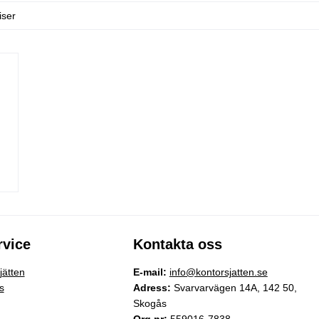
iser
vice
Kontakta oss
ätten
E-mail:
info@kontorsjatten.se
s
Adress:
Svarvarvägen 14A, 142 50,
Skogås