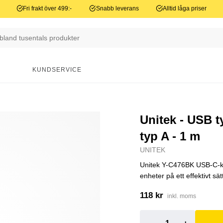
Fri frakt över 499:-
Snabb leverans
Alltid låga priser
N
KUNDSERVICE
Unitek - USB t
typ A - 1 m
UNITEK
Unitek Y-C476BK USB-C-kabe
enheter på ett effektivt sä
118 kr
inkl. moms