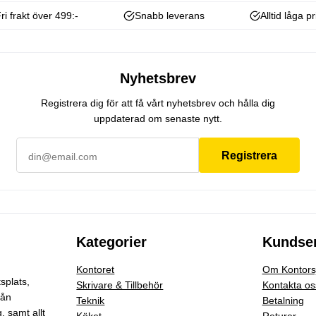
ri frakt över 499:-
Snabb leverans
Alltid låga pr
Nyhetsbrev
Registrera dig för att få vårt nyhetsbrev och hålla dig
uppdaterad om senaste nytt.
Registrera
Kategorier
Kundser
Kontoret
Om Kontorsj
splats,
Skrivare & Tillbehör
Kontakta os
rån
Teknik
Betalning
g
, samt allt