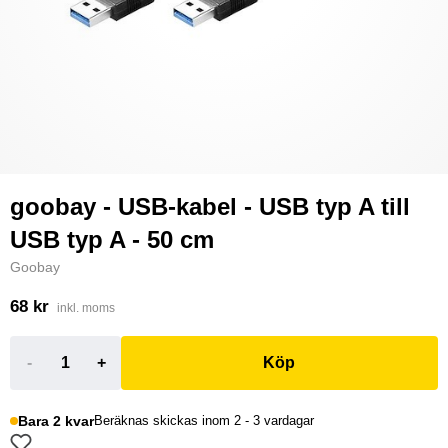
goobay - USB-kabel - USB typ A till
USB typ A - 50 cm
Goobay
68 kr
inkl. moms
-
+
Köp
Bara 2 kvar
Beräknas skickas inom 2 - 3 vardagar