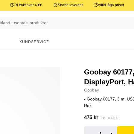
Fri frakt över 499:-
Snabb leverans
Alltid låga priser
N
KUNDSERVICE
Goobay 60177,
DisplayPort, H
Goobay
- Goobay 60177, 3 m, USB
Rak
475 kr
inkl. moms