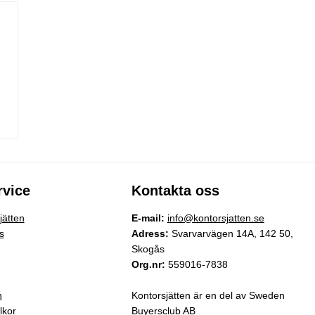
vice
Kontakta oss
ätten
E-mail:
info@kontorsjatten.se
s
Adress:
Svarvarvägen 14A, 142 50,
Skogås
Org.nr:
559016-7838
n
Kontorsjätten är en del av Sweden
lkor
Buyersclub AB