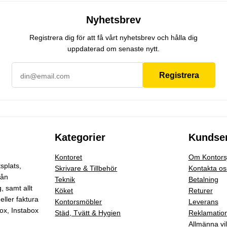
Nyhetsbrev
Registrera dig för att få vårt nyhetsbrev och hålla dig
uppdaterad om senaste nytt.
Registrera
Kategorier
Kundser
Kontoret
Om Kontorsj
splats,
Skrivare & Tillbehör
Kontakta os
rån
Teknik
Betalning
g
, samt allt
Köket
Returer
eller faktura
Kontorsmöbler
Leverans
ox, Instabox
Städ, Tvätt & Hygien
Reklamatio
Allmänna vil