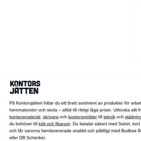
På Kontorsjätten hittar du ett brett sortiment av produkter för arbet
hemmakontor och skola – alltid till riktigt låga priser. Utforska allt f
kontorsmaterial
,
skrivare
och
kontorsmöbler
till
teknik
och
städnin
du behöver till
kök och fikarum
. Du betalar säkert med Swish, kort 
och får varorna hemlevererade snabbt och pålitligt med Budbee B
eller DB Schenker.