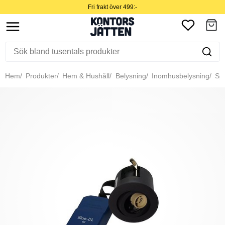
Fri frakt över 499:-
Hem
Produkter
Hem & Hushåll
Belysning
Inomhusbelysning
Spo