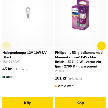
Halogenlampa 12V 10W UV-
Philips - LED-glödlampa med
Block
filament - form: P45 - klar
finish - E27 - 2 W - varmt vitt
TUNGSRAM
ljus - 2700 K - transparent
45 kr
inkl. moms
Philips
I lager
101 kr
inkl. moms
Bara 2 kvar
Köp
Köp