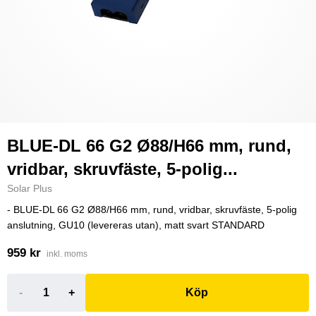
BLUE-DL 66 G2 Ø88/H66 mm, rund,
vridbar, skruvfäste, 5-polig...
Solar Plus
- BLUE-DL 66 G2 Ø88/H66 mm, rund, vridbar, skruvfäste, 5-polig
anslutning, GU10 (levereras utan), matt svart STANDARD
959 kr
inkl. moms
-
+
Köp