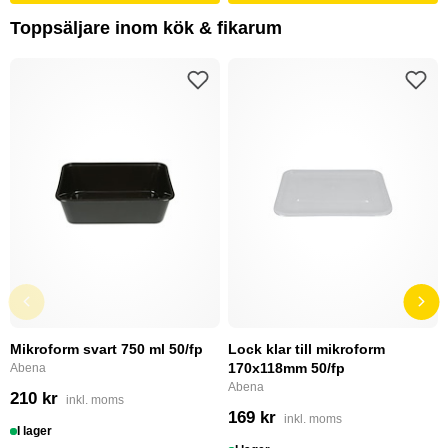
Toppsäljare inom kök & fikarum
Mikroform svart 750 ml 50/fp
Lock klar till mikroform
170x118mm 50/fp
Abena
Abena
210 kr
inkl. moms
169 kr
inkl. moms
I lager