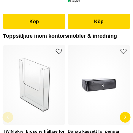
I lager
Köp
Köp
Toppsäljare inom kontorsmöbler & inredning
TWIN akryl broschyrhållare för
Donau kassett för pengar