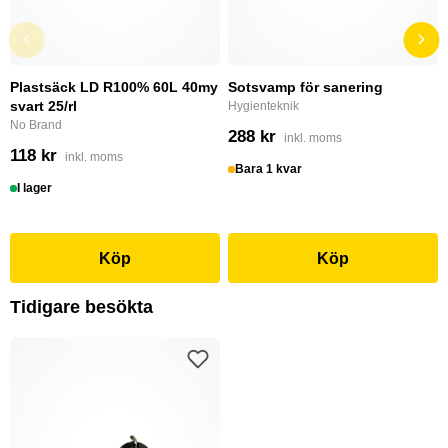
Plastsäck LD R100% 60L 40my
Sotsvamp för sanering
svart 25/rl
Hygienteknik
No Brand
288 kr
inkl. moms
118 kr
inkl. moms
Bara 1 kvar
I lager
Köp
Köp
Tidigare besökta