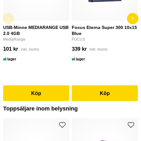
USB-Minne MEDIARANGE USB
Focus Eterna Super 300 10x15
2.0 4GB
Blue
MediaRange
FOCUS
101 kr
339 kr
inkl. moms
inkl. moms
I lager
I lager
Köp
Köp
Toppsäljare inom belysning