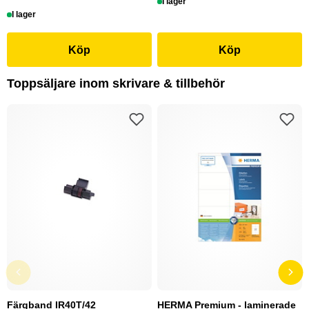
I lager
I lager
Köp
Köp
Toppsäljare inom skrivare & tillbehör
Färgband IR40T/42
HERMA Premium - laminerade