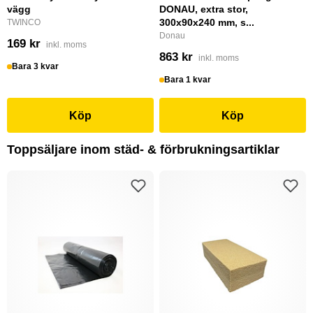
vägg
DONAU, extra stor,
300x90x240 mm, s...
TWINCO
Donau
169 kr
inkl. moms
863 kr
inkl. moms
Bara 3 kvar
Bara 1 kvar
Köp
Köp
Toppsäljare inom städ- & förbrukningsartiklar