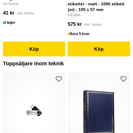
etiketter - matt - 1000 etikett
No Brand
(er) - 105 x 57 mm
41 kr
inkl. moms
HERMA
I lager
575 kr
inkl. moms
Bara 5 kvar
Köp
Köp
Toppsäljare inom teknik