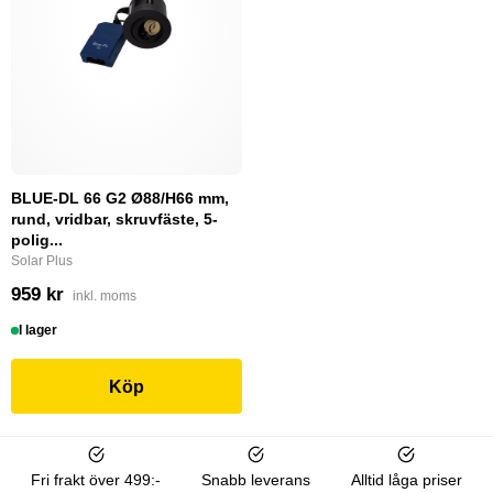
BLUE-DL 66 G2 Ø88/H66 mm,
rund, vridbar, skruvfäste, 5-
polig...
Solar Plus
959 kr
inkl. moms
I lager
Köp
Fri frakt över 499:-
Snabb leverans
Alltid låga priser