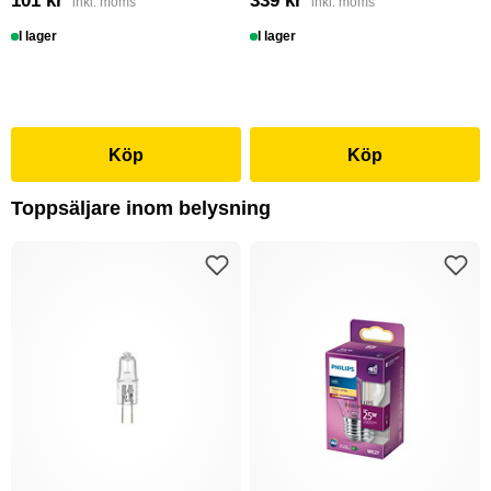
101 kr
339 kr
inkl. moms
inkl. moms
I lager
I lager
Köp
Köp
Toppsäljare inom belysning