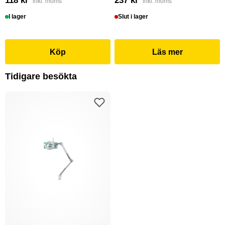
118 kr
237 kr
inkl. moms
inkl. moms
I lager
Slut i lager
Köp
Läs mer
Tidigare besökta