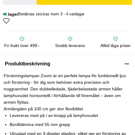
I lager
Beräknas skickas inom 3 - 4 vardagar
Fri frakt över 499:-
Snabb leverans
Alltid låga priser
Produktbeskrivning
Förstoringslampan Zoom är en perfekt lampa för funktionellt ljus
och förstoring - för dig som behöver extra precision och
noggrannhet. Den dubbelledade, fjäderbelastade armen håller
lamphuvudet horisontellt i förhållande till föremålet – även om
armen flyttas.
Armlängden på 100 cm ger stor flexibilitet.
Levereras med på / av-knapp på lamphuvudet
Bordklämma med 55 mm grepp
Utrustad med en 3-diopter glaslins, vilket ger en förstoring av