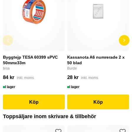
Byggtejp TESA 60399 sPVC
Kassanota A6 numrerade 2 x
50mmx33m
50 blad
tesa
Burde
84 kr
28 kr
inkl. moms
inkl. moms
I lager
I lager
Köp
Köp
Toppsäljare inom skrivare & tillbehör