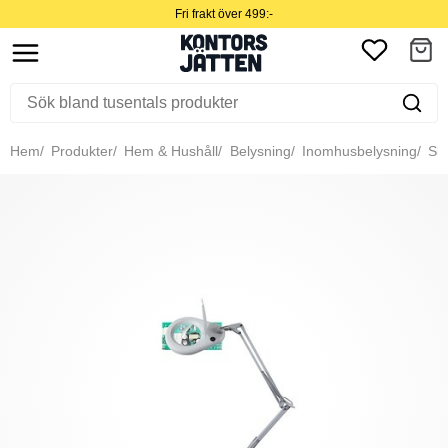
Fri frakt över 499:-
Hem
Produkter
Hem & Hushåll
Belysning
Inomhusbelysning
Skr