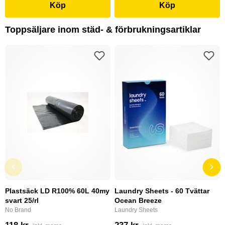
Köp
Köp
Toppsäljare inom städ- & förbrukningsartiklar
Plastsäck LD R100% 60L 40my
Laundry Sheets - 60 Tvättar
svart 25/rl
Ocean Breeze
No Brand
Laundry Sheets