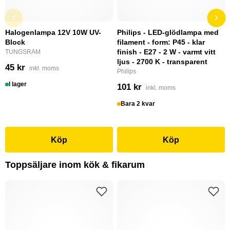
Halogenlampa 12V 10W UV-
Philips - LED-glödlampa med
Block
filament - form: P45 - klar
finish - E27 - 2 W - varmt vitt
TUNGSRAM
ljus - 2700 K - transparent
45 kr
inkl. moms
Philips
I lager
101 kr
inkl. moms
Bara 2 kvar
Köp
Köp
Toppsäljare inom kök & fikarum