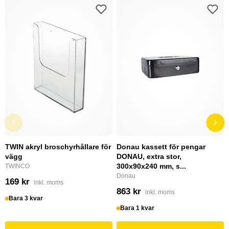
TWIN akryl broschyrhållare för
Donau kassett för pengar
vägg
DONAU, extra stor,
300x90x240 mm, s...
TWINCO
Donau
169 kr
inkl. moms
863 kr
inkl. moms
Bara 3 kvar
Bara 1 kvar