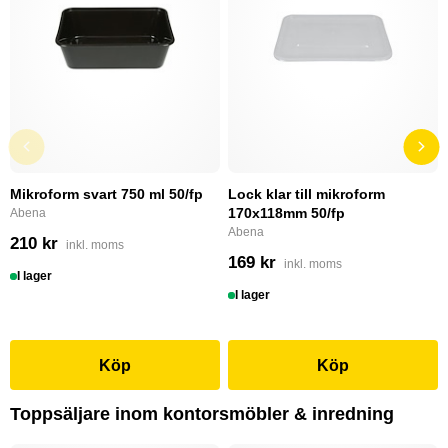
Mikroform svart 750 ml 50/fp
Lock klar till mikroform
170x118mm 50/fp
Abena
Abena
210 kr
inkl. moms
169 kr
inkl. moms
I lager
I lager
Köp
Köp
Toppsäljare inom kontorsmöbler & inredning