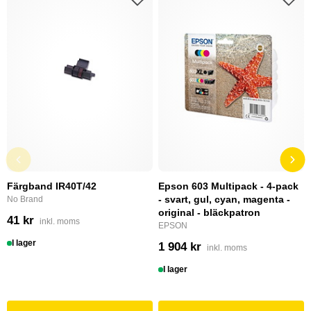
Färgband IR40T/42
Epson 603 Multipack - 4-pack
- svart, gul, cyan, magenta -
No Brand
original - bläckpatron
41 kr
inkl. moms
EPSON
I lager
1 904 kr
inkl. moms
I lager