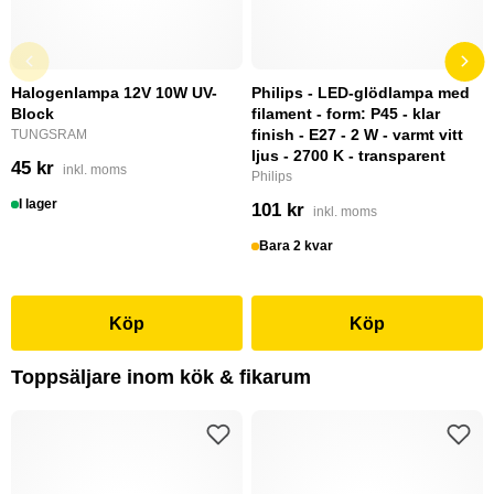
Halogenlampa 12V 10W UV-
Philips - LED-glödlampa med
Block
filament - form: P45 - klar
finish - E27 - 2 W - varmt vitt
TUNGSRAM
ljus - 2700 K - transparent
45 kr
inkl. moms
Philips
I lager
101 kr
inkl. moms
Bara 2 kvar
Köp
Köp
Toppsäljare inom kök & fikarum