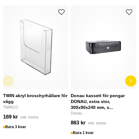
TWIN akryl broschyrhållare för
Donau kassett för pengar
vägg
DONAU, extra stor,
300x90x240 mm, s...
TWINCO
Donau
169 kr
inkl. moms
863 kr
inkl. moms
Bara 3 kvar
Bara 1 kvar