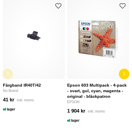
Färgband IR40T/42
Epson 603 Multipack - 4-pack
- svart, gul, cyan, magenta -
No Brand
original - bläckpatron
41 kr
inkl. moms
EPSON
I lager
1 904 kr
inkl. moms
I lager