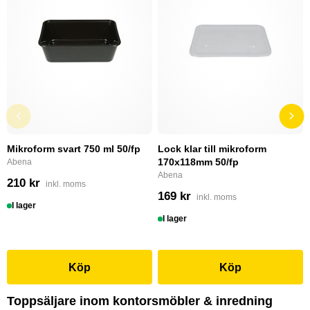
Mikroform svart 750 ml 50/fp
Lock klar till mikroform
170x118mm 50/fp
Abena
Abena
210 kr
inkl. moms
169 kr
inkl. moms
I lager
I lager
Köp
Köp
Toppsäljare inom kontorsmöbler & inredning