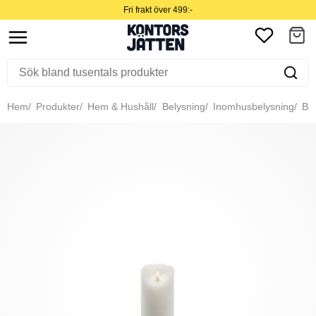
Fri frakt över 499:-
Hem
Produkter
Hem & Hushåll
Belysning
Inomhusbelysning
Bor