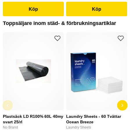
Köp
Köp
Toppsäljare inom städ- & förbrukningsartiklar
Plastsäck LD R100% 60L 40my
Laundry Sheets - 60 Tvättar
svart 25/rl
Ocean Breeze
No Brand
Laundry Sheets