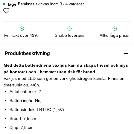
I lager
Beräknas skickas inom 3 - 4 vardagar
Fri frakt över 499:-
Snabb leverans
Alltid låga priser
Produktbeskrivning
Med detta batteridrivna vaxljus kan du skapa trivsel och mys
på kontoret och i hemmet utan risk för brand.
Vaxljus med LED som ger en verklighetstrogen känsla. Finns en
timerfunktion, 4/8h.
Antal batterier: 2
Batteri ingår: Nej
Batteristorlek: LR14/C (1,5V)
Bredd: 7,5 cm
Djup: 7,5 cm