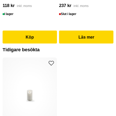
118 kr
237 kr
inkl. moms
inkl. moms
I lager
Slut i lager
Köp
Läs mer
Tidigare besökta