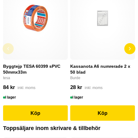
Byggtejp TESA 60399 sPVC
Kassanota A6 numrerade 2 x
50mmx33m
50 blad
tesa
Burde
84 kr
28 kr
inkl. moms
inkl. moms
I lager
I lager
Köp
Köp
Toppsäljare inom skrivare & tillbehör