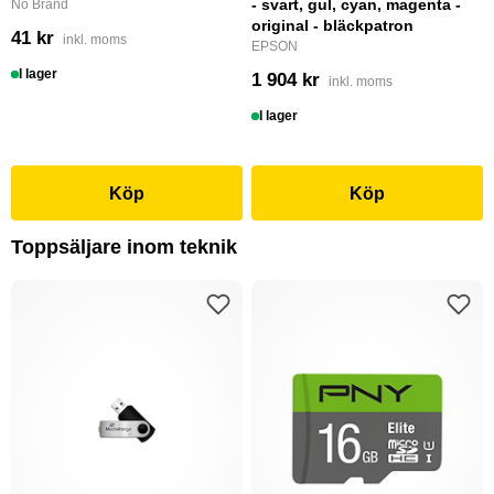
- svart, gul, cyan, magenta -
No Brand
original - bläckpatron
41 kr
inkl. moms
EPSON
I lager
1 904 kr
inkl. moms
I lager
Köp
Köp
Toppsäljare inom teknik