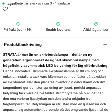
I lager
Beräknas skickas inom 3 - 4 vardagar
Fri frakt över 499:-
Snabb leverans
Alltid låga priser
Produktbeskrivning
STRATA är mer än en skrivbordslampa – det är en ny
generation ergonomiskt designad skrivbordslampa med
högeffektiv asymmetrisk LED-belysning för låg elförbrukning.
Denna innovativa, slimmade skrivbordslampa är 80 cm hög och
enkel att installera tack vare klämman som du fäster på baksidan
av skrivbordet. När den placeras ovanför din datorskärm och ditt
tangentbord ger den stor spridning av ljuset, perfekt anpassad
belysning tack vare de två taktila strömbrytarna på huvudet där
den ena varierar ljusstyrkan och den andra erbjuder tre
färgtemperaturer. Belysningen är utrustad med en ljussensor och
anpassar sig automatiskt beroende på det omgivande ljuset, så du