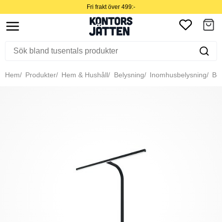
Fri frakt över 499:-
Hem
Produkter
Hem & Hushåll
Belysning
Inomhusbelysning
Bor