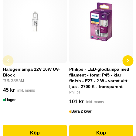
Halogenlampa 12V 10W UV-
Philips - LED-glödlampa med
Block
filament - form: P45 - klar
finish - E27 - 2 W - varmt vitt
TUNGSRAM
ljus - 2700 K - transparent
45 kr
inkl. moms
Philips
I lager
101 kr
inkl. moms
Bara 2 kvar
Köp
Köp