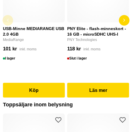
USB-Minne MEDIARANGE USB
PNY Elite - flash-minneskort -
2.0 4GB
16 GB - microSDHC UHS-I
MediaRange
PNY Technologies
101 kr
118 kr
inkl. moms
inkl. moms
I lager
Slut i lager
Köp
Läs mer
Toppsäljare inom belysning