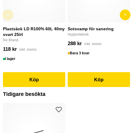
Plastsäck LD R100% 60L 40my
Sotsvamp för sanering
svart 25/rl
Hygienteknik
No Brand
288 kr
inkl. moms
118 kr
inkl. moms
Bara 3 kvar
I lager
Köp
Köp
Tidigare besökta