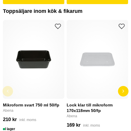
Toppsäljare inom kök & fikarum
Mikroform svart 750 ml 50/fp
Lock klar till mikroform
170x118mm 50/fp
Abena
Abena
210 kr
inkl. moms
169 kr
inkl. moms
I lager