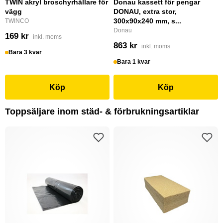
TWIN akryl broschyrhållare för
Donau kassett för pengar
vägg
DONAU, extra stor,
300x90x240 mm, s...
TWINCO
Donau
169 kr
inkl. moms
863 kr
inkl. moms
Bara 3 kvar
Bara 1 kvar
Köp
Köp
Toppsäljare inom städ- & förbrukningsartiklar