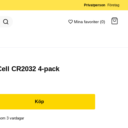
Privatperson
Företag
Mina favoriter (0)
Gå till kassan
Cell CR2032 4-pack
Köp
nom 3 vardagar