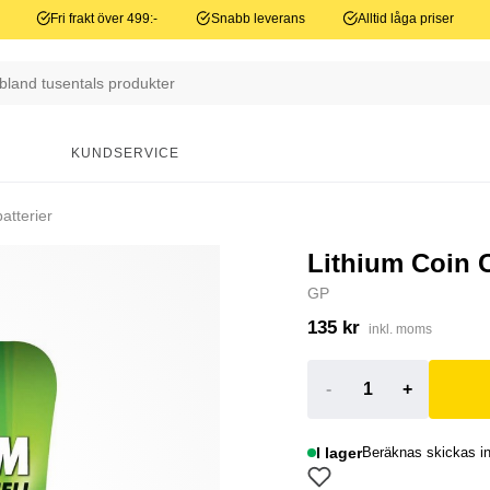
Fri frakt över 499:-
Snabb leverans
Alltid låga priser
N
KUNDSERVICE
atterier
Lithium Coin 
GP
135 kr
inkl. moms
-
+
I lager
Beräknas skickas i