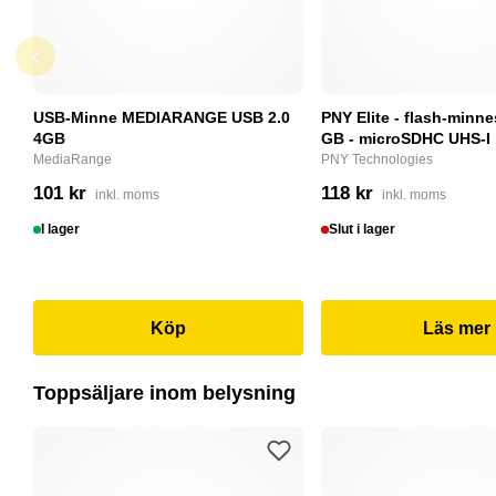
USB-Minne MEDIARANGE USB 2.0
PNY Elite - flash-minne
4GB
GB - microSDHC UHS-I
MediaRange
PNY Technologies
101 kr
118 kr
inkl. moms
inkl. moms
I lager
Slut i lager
Köp
Läs mer
Toppsäljare inom belysning