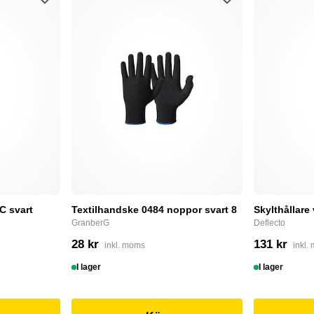
C svart
Textilhandske 0484 noppor svart 8
Skylthållare
GranberG
Deflecto
28 kr
131 kr
inkl. moms
inkl.
I lager
I lager