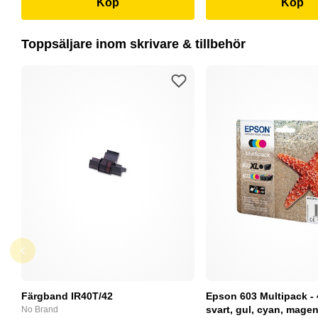
Köp
Köp
Toppsäljare inom skrivare & tillbehör
Färgband IR40T/42
Epson 603 Multipack - 
svart, gul, cyan, magent
No Brand