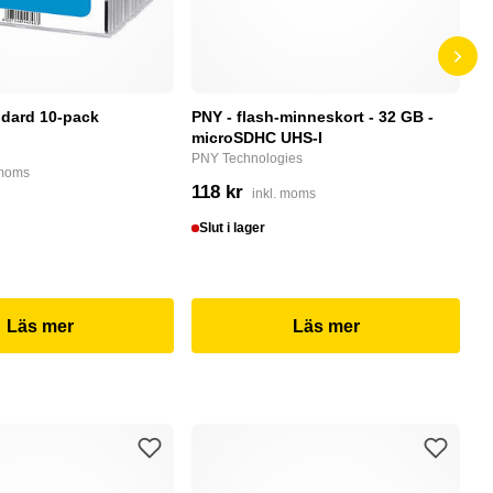
dard 10-pack
PNY - flash-minneskort - 32 GB -
F
microSDHC UHS-I
P
PNY Technologies
F
 moms
118 kr
4
inkl. moms
Slut i lager
I
Läs mer
Läs mer