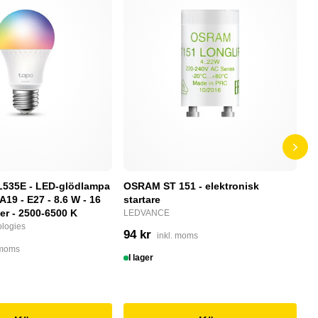
L535E - LED-glödlampa
OSRAM ST 151 - elektronisk
P
 A19 - E27 - 8.6 W - 16
startare
S
ger - 2500-6500 K
LEDVANCE
N
logies
94 kr
2
inkl. moms
 moms
I lager
I