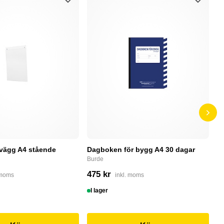
 vägg A4 stående
Dagboken för bygg A4 30 dagar
P
r
Burde
P
475 kr
 moms
inkl. moms
5
I lager
S