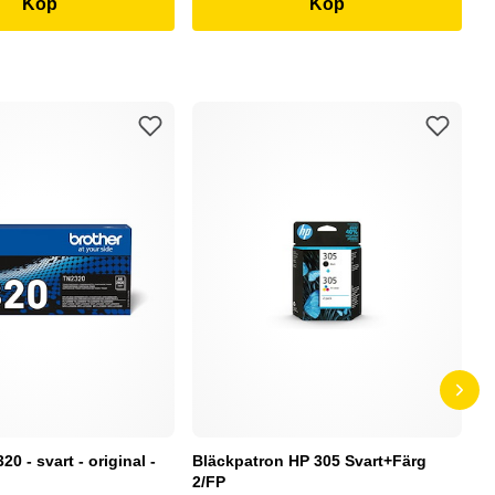
Köp
Köp
0 - svart - original -
Bläckpatron HP 305 Svart+Färg
B
2/FP
C