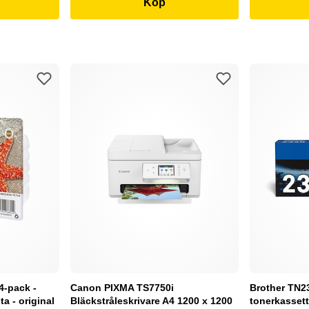
Köp
4-pack -
Canon PIXMA TS7750i
Brother TN232
a - original
Bläckstråleskrivare A4 1200 x 1200
tonerkassett