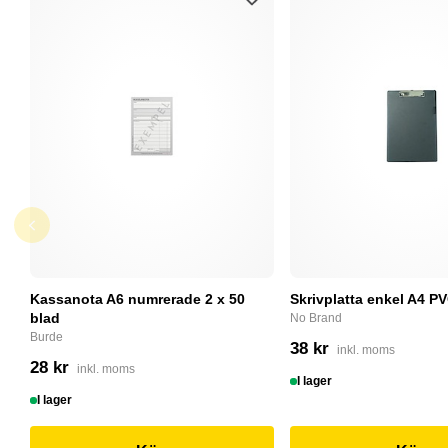
Kassanota A6 numrerade 2 x 50
Skrivplatta enkel A4 PV
blad
No Brand
Burde
38 kr
inkl. moms
28 kr
inkl. moms
I lager
I lager