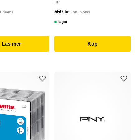
HP
4
559 kr
kl. moms
inkl. moms
I
I lager
Läs mer
Köp