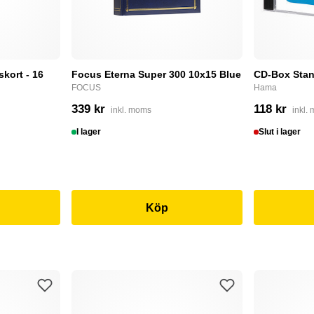
skort - 16
Focus Eterna Super 300 10x15 Blue
CD-Box Stan
FOCUS
Hama
339 kr
118 kr
inkl. moms
inkl.
I lager
Slut i lager
Köp