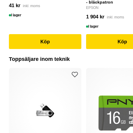
- bläckpatron
41 kr
inkl. moms
EPSON
I lager
1 904 kr
inkl. moms
I lager
Köp
Köp
Toppsäljare inom teknik