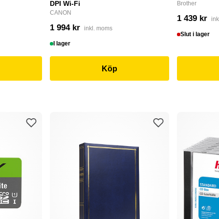
DPI Wi-Fi
Brother
CANON
1 439 kr
in
1 994 kr
inkl. moms
Slut i lager
I lager
Köp