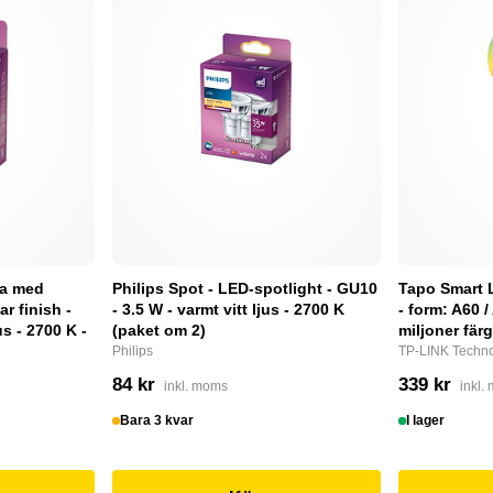
pa med
Philips Spot - LED-spotlight - GU10
Tapo Smart 
ar finish -
- 3.5 W - varmt vitt ljus - 2700 K
- form: A60 /
us - 2700 K -
(paket om 2)
miljoner fär
Philips
TP-LINK Techno
84 kr
339 kr
inkl. moms
inkl.
Bara 3 kvar
I lager