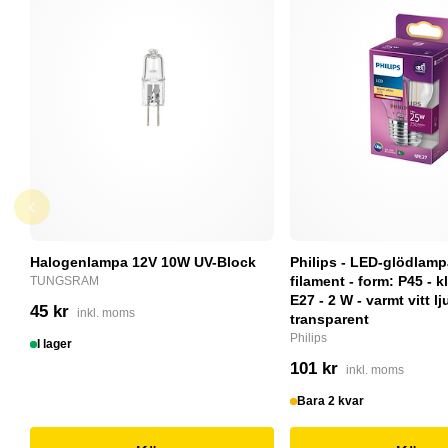
Halogenlampa 12V 10W UV-Block
Philips - LED-glödlam
filament - form: P45 - kl
TUNGSRAM
E27 - 2 W - varmt vitt lj
45 kr
inkl. moms
transparent
Philips
I lager
101 kr
inkl. moms
Bara 2 kvar