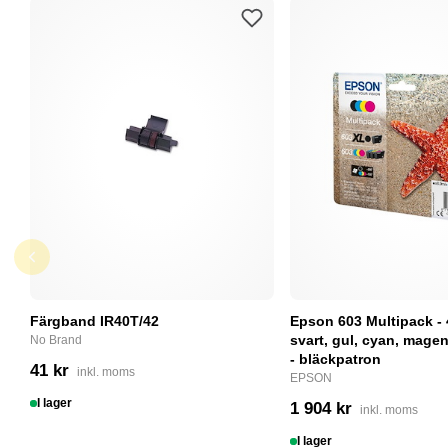
Färgband IR40T/42
Epson 603 Multipack - 
svart, gul, cyan, magent
No Brand
- bläckpatron
41 kr
inkl. moms
EPSON
I lager
1 904 kr
inkl. moms
I lager