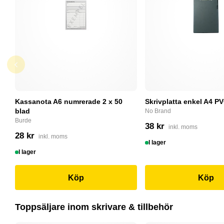
Kassanota A6 numrerade 2 x 50
Skrivplatta enkel A4 PV
blad
No Brand
Burde
38 kr
inkl. moms
28 kr
inkl. moms
I lager
I lager
Köp
Köp
Toppsäljare inom skrivare & tillbehör