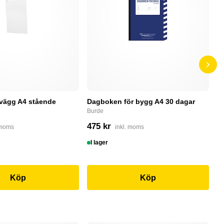
 vägg A4 stående
Dagboken för bygg A4 30 dagar
P
r
Burde
P
475 kr
 moms
inkl. moms
5
I lager
S
Köp
Köp