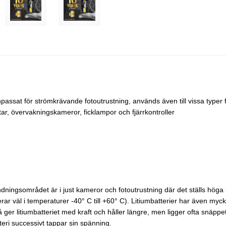
npassat för strömkrävande fotoutrustning, används även till vissa typer 
ar, övervakningskameror, ficklampor och fjärrkontroller
ändningsområdet är i just kameror och fotoutrustning där det ställs höga 
ar väl i temperaturer -40° C till +60° C). Litiumbatterier har även mycket
 så ger litiumbatteriet med kraft och håller längre, men ligger ofta snäpp
eri successivt tappar sin spänning.