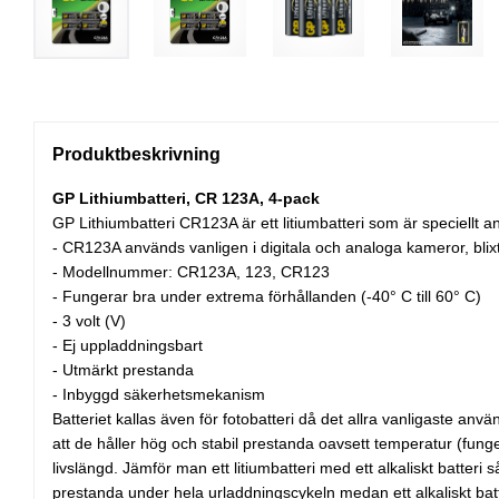
Produktbeskrivning
GP Lithiumbatteri, CR 123A, 4-pack
GP Lithiumbatteri CR123A är ett litiumbatteri som är speciellt a
- CR123A används vanligen i digitala och analoga kameror, blixt
- Modellnummer: CR123A, 123, CR123
- Fungerar bra under extrema förhållanden (-40° C till 60° C)
- 3 volt (V)
- Ej uppladdningsbart
- Utmärkt prestanda
- Inbyggd säkerhetsmekanism
Batteriet kallas även för fotobatteri då det allra vanligaste anv
att de håller hög och stabil prestanda oavsett temperatur (funger
livslängd. Jämför man ett litiumbatteri med ett alkaliskt batteri
prestanda under hela urladdningscykeln medan ett alkaliskt batt