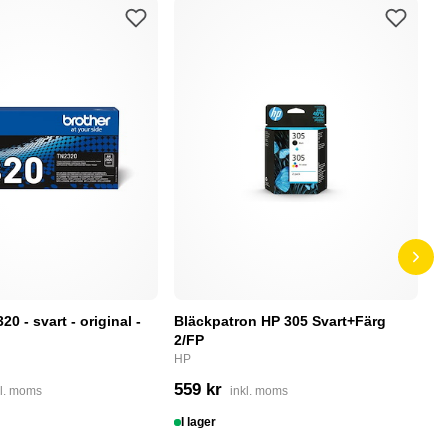
0 - svart - original -
Bläckpatron HP 305 Svart+Färg
B
2/FP
C
HP
4
559 kr
kl. moms
inkl. moms
I
I lager