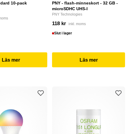
dard 10-pack
PNY - flash-minneskort - 32 GB -
F
microSDHC UHS-I
P
PNY Technologies
F
 moms
118 kr
4
inkl. moms
Slut i lager
I
Läs mer
Läs mer