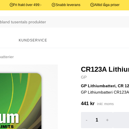
Fri frakt över 499:-
Snabb leverans
Alltid låga priser
N
KUNDSERVICE
atterier
CR123A Lithiu
GP
GP Lithiumbatteri, CR 1
GP Lithiumbatteri CR123A är
441 kr
inkl. moms
-
+