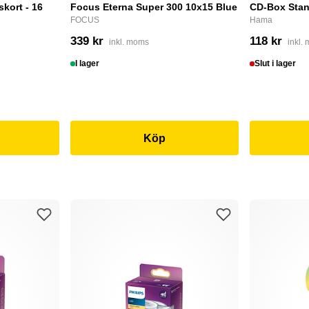
skort - 16
Focus Eterna Super 300 10x15 Blue
CD-Box Stan
FOCUS
Hama
339 kr
118 kr
inkl. moms
inkl.
I lager
Slut i lager
Köp