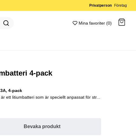
Privatperson
Företag
Mina favoriter (0)
Gå till kassan
mbatteri 4-pack
23A, 4-pack
 ett litiumbatteri som är speciellt anpassat för str...
Bevaka produkt