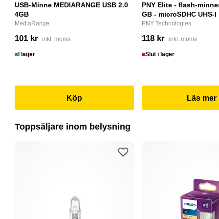
USB-Minne MEDIARANGE USB 2.0
PNY Elite - flash-minne
4GB
GB - microSDHC UHS-I
MediaRange
PNY Technologies
101 kr
118 kr
inkl. moms
inkl. moms
I lager
Slut i lager
Köp
Läs mer
Toppsäljare inom belysning