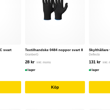
C svart
Textilhandske 0484 noppor svart 8
Skylthållare
GranberG
Deflecto
28 kr
131 kr
inkl. moms
inkl.
I lager
I lager
Köp