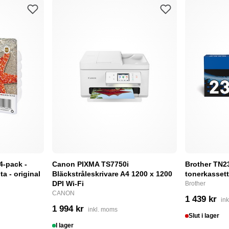
4-pack -
Canon PIXMA TS7750i
Brother TN232
a - original
Bläckstråleskrivare A4 1200 x 1200
tonerkassett
DPI Wi-Fi
Brother
CANON
1 439 kr
in
1 994 kr
inkl. moms
Slut i lager
I lager