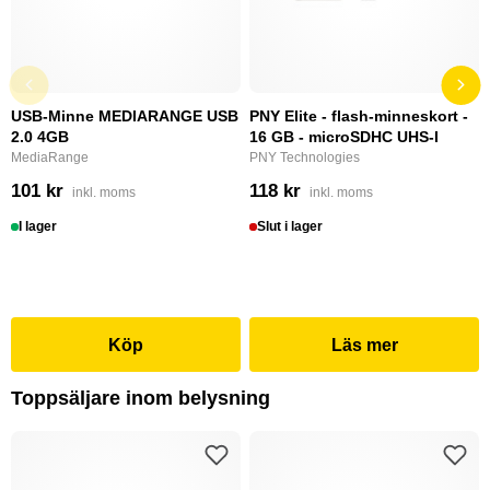
USB-Minne MEDIARANGE USB
PNY Elite - flash-minneskort -
2.0 4GB
16 GB - microSDHC UHS-I
MediaRange
PNY Technologies
101 kr
118 kr
inkl. moms
inkl. moms
I lager
Slut i lager
Köp
Läs mer
Toppsäljare inom belysning