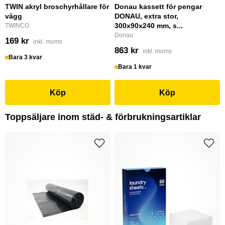
TWIN akryl broschyrhållare för
Donau kassett för pengar
vägg
DONAU, extra stor,
300x90x240 mm, s...
TWINCO
Donau
169 kr
inkl. moms
863 kr
inkl. moms
Bara 3 kvar
Bara 1 kvar
Köp
Köp
Toppsäljare inom städ- & förbrukningsartiklar