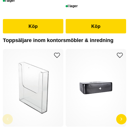
I lager
I lager
Köp
Köp
Toppsäljare inom kontorsmöbler & inredning