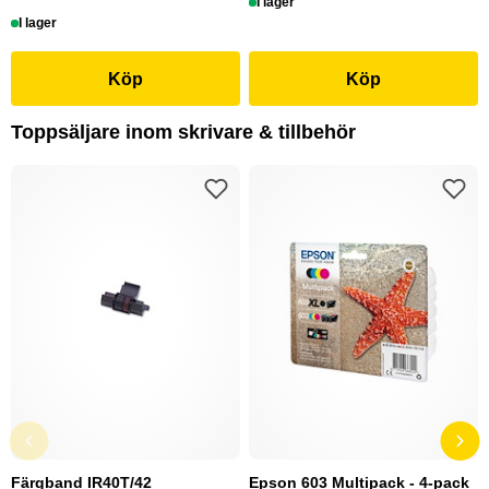
I lager
I lager
Köp
Köp
Toppsäljare inom skrivare & tillbehör
Färgband IR40T/42
Epson 603 Multipack - 4-pack