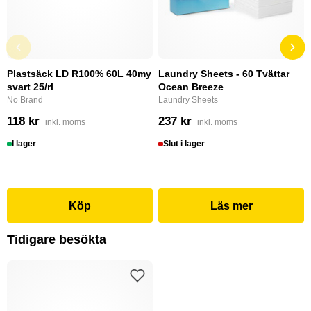
Plastsäck LD R100% 60L 40my
Laundry Sheets - 60 Tvättar
svart 25/rl
Ocean Breeze
No Brand
Laundry Sheets
118 kr
237 kr
inkl. moms
inkl. moms
I lager
Slut i lager
Köp
Läs mer
Tidigare besökta