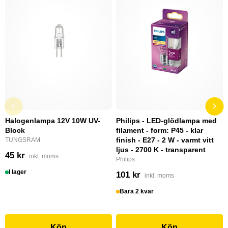
Halogenlampa 12V 10W UV-
Philips - LED-glödlampa med
Block
filament - form: P45 - klar
finish - E27 - 2 W - varmt vitt
TUNGSRAM
ljus - 2700 K - transparent
45 kr
inkl. moms
Philips
I lager
101 kr
inkl. moms
Bara 2 kvar
Köp
Köp