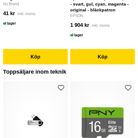
- svart, gul, cyan, magenta -
No Brand
original - bläckpatron
41 kr
inkl. moms
EPSON
I lager
1 904 kr
inkl. moms
I lager
Köp
Köp
Toppsäljare inom teknik