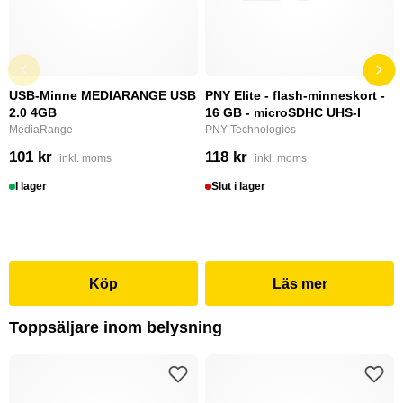
USB-Minne MEDIARANGE USB
PNY Elite - flash-minneskort -
2.0 4GB
16 GB - microSDHC UHS-I
MediaRange
PNY Technologies
101 kr
118 kr
inkl. moms
inkl. moms
I lager
Slut i lager
Köp
Läs mer
Toppsäljare inom belysning