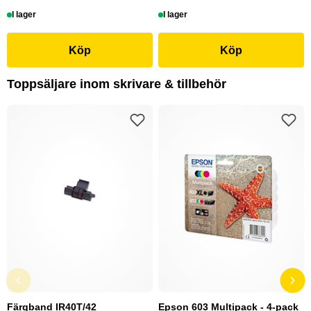
I lager
I lager
Köp
Köp
Toppsäljare inom skrivare & tillbehör
Färgband IR40T/42
Epson 603 Multipack - 4-pack