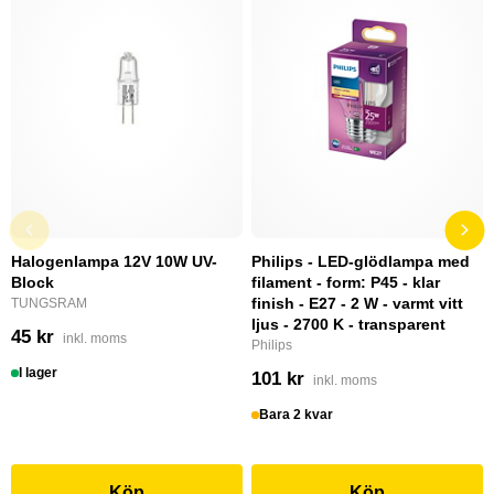
Halogenlampa 12V 10W UV-
Philips - LED-glödlampa med
Block
filament - form: P45 - klar
finish - E27 - 2 W - varmt vitt
TUNGSRAM
ljus - 2700 K - transparent
45 kr
inkl. moms
Philips
I lager
101 kr
inkl. moms
Bara 2 kvar
Köp
Köp