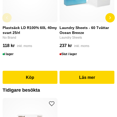
Plastsäck LD R100% 60L 40my
Laundry Sheets - 60 Tvättar
svart 25/rl
Ocean Breeze
No Brand
Laundry Sheets
118 kr
237 kr
inkl. moms
inkl. moms
I lager
Slut i lager
Köp
Läs mer
Tidigare besökta