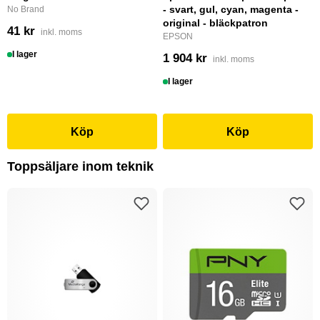
- svart, gul, cyan, magenta -
No Brand
original - bläckpatron
41 kr
inkl. moms
EPSON
I lager
1 904 kr
inkl. moms
I lager
Köp
Köp
Toppsäljare inom teknik