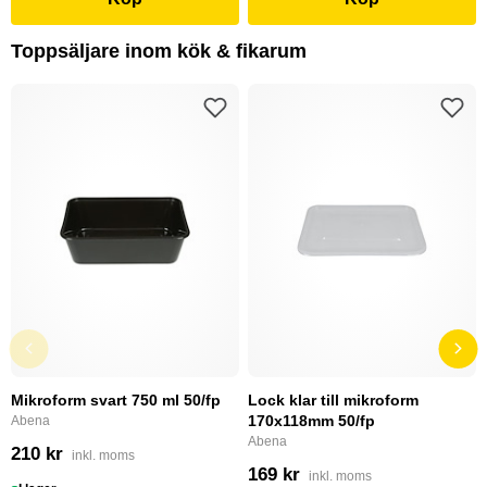
Toppsäljare inom kök & fikarum
Mikroform svart 750 ml 50/fp
Lock klar till mikroform
170x118mm 50/fp
Abena
Abena
210 kr
inkl. moms
169 kr
inkl. moms