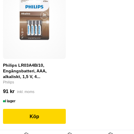
Philips LR03A4B/10,
Engångsbatteri, AAA,
alkaliskt, 1,5 V, 4...
Philips
91 kr
inkl. moms
I lager
Köp