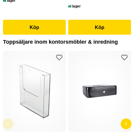
I lager
I lager
Köp
Köp
Toppsäljare inom kontorsmöbler & inredning