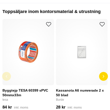
Toppsäljare inom kontorsmaterial & utrustning
Byggtejp TESA 60399 sPVC
Kassanota A6 numrerade 2 x
50mmx33m
50 blad
tesa
Burde
84 kr
28 kr
inkl. moms
inkl. moms