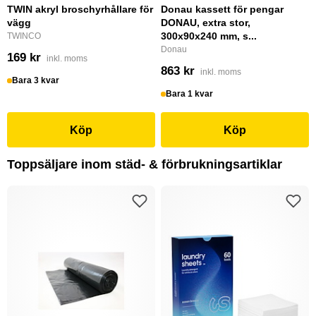
TWIN akryl broschyrhållare för
Donau kassett för pengar
vägg
DONAU, extra stor,
300x90x240 mm, s...
TWINCO
Donau
169 kr
inkl. moms
863 kr
inkl. moms
Bara 3 kvar
Bara 1 kvar
Köp
Köp
Toppsäljare inom städ- & förbrukningsartiklar