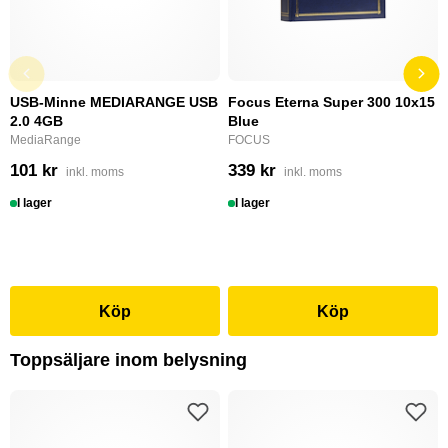
USB-Minne MEDIARANGE USB
Focus Eterna Super 300 10x15
2.0 4GB
Blue
MediaRange
FOCUS
101 kr
339 kr
inkl. moms
inkl. moms
I lager
I lager
Köp
Köp
Toppsäljare inom belysning