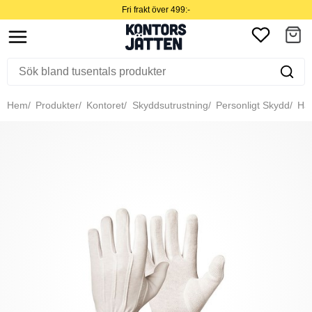
Fri frakt över 499:-
Hem
Produkter
Kontoret
Skyddsutrustning
Personligt Skydd
Han