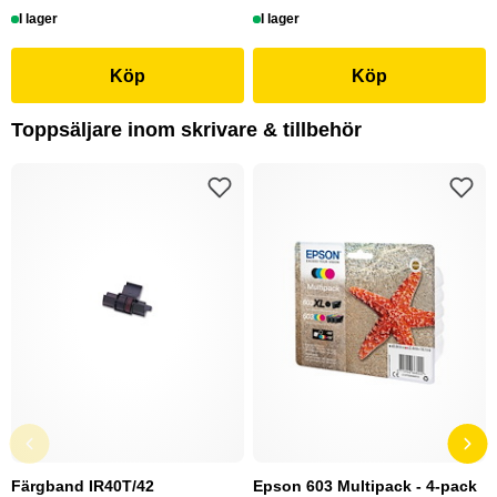
I lager
I lager
Köp
Köp
Toppsäljare inom skrivare & tillbehör
Färgband IR40T/42
Epson 603 Multipack - 4-pack