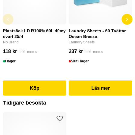
Plastsäck LD R100% 60L 40my
Laundry Sheets - 60 Tvättar
svart 25/rl
Ocean Breeze
No Brand
Laundry Sheets
118 kr
237 kr
inkl. moms
inkl. moms
I lager
Slut i lager
Köp
Läs mer
Tidigare besökta