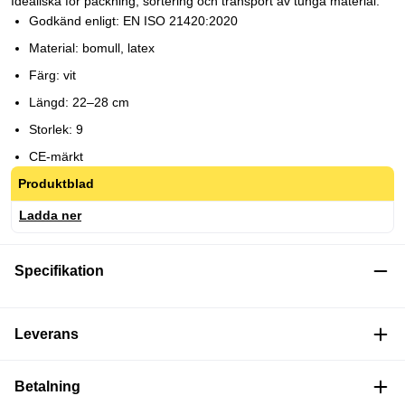
Idealiska för packning, sortering och transport av tunga material.
Godkänd enligt: EN ISO 21420:2020
Material: bomull, latex
Färg: vit
Längd: 22–28 cm
Storlek: 9
CE-märkt
Produktblad
Ladda ner
Specifikation
Leverans
Betalning