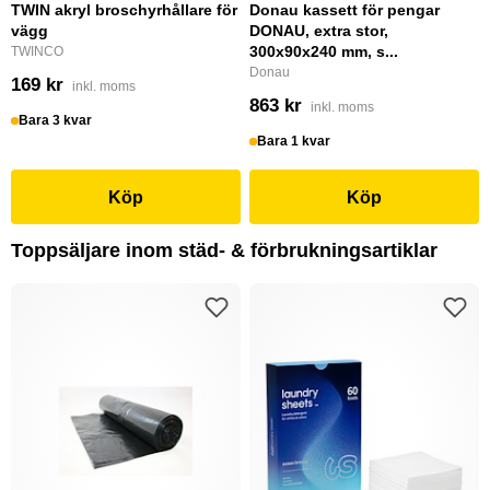
TWIN akryl broschyrhållare för
Donau kassett för pengar
vägg
DONAU, extra stor,
300x90x240 mm, s...
TWINCO
Donau
169 kr
inkl. moms
863 kr
inkl. moms
Bara 3 kvar
Bara 1 kvar
Köp
Köp
Toppsäljare inom städ- & förbrukningsartiklar