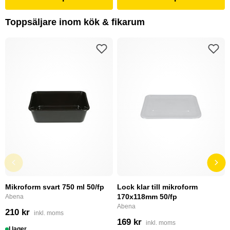
Toppsäljare inom kök & fikarum
Mikroform svart 750 ml 50/fp
Lock klar till mikroform
170x118mm 50/fp
Abena
Abena
210 kr
inkl. moms
169 kr
inkl. moms
I lager