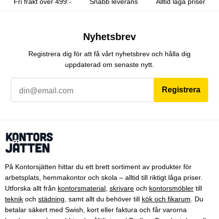
Fri frakt över 499:-
Snabb leverans
Alltid låga priser
Nyhetsbrev
Registrera dig för att få vårt nyhetsbrev och hålla dig
uppdaterad om senaste nytt.
Registrera
På Kontorsjätten hittar du ett brett sortiment av produkter för
arbetsplats, hemmakontor och skola – alltid till riktigt låga priser.
Utforska allt från
kontorsmaterial
,
skrivare
och
kontorsmöbler
till
teknik
och
städning
, samt allt du behöver till
kök och fikarum
. Du
betalar säkert med Swish, kort eller faktura och får varorna