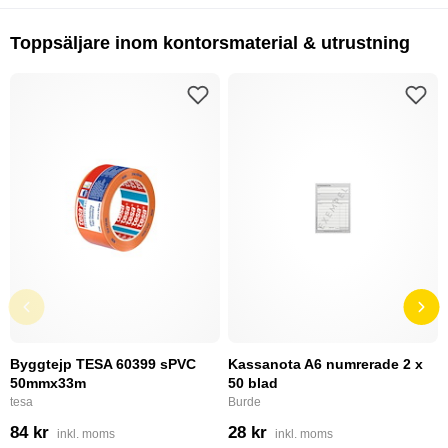
Toppsäljare inom kontorsmaterial & utrustning
Byggtejp TESA 60399 sPVC
Kassanota A6 numrerade 2 x
50mmx33m
50 blad
tesa
Burde
84 kr
28 kr
inkl. moms
inkl. moms