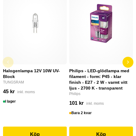
Halogenlampa 12V 10W UV-
Philips - LED-glödlampa med
Block
filament - form: P45 - klar
finish - E27 - 2 W - varmt vitt
TUNGSRAM
ljus - 2700 K - transparent
45 kr
inkl. moms
Philips
I lager
101 kr
inkl. moms
Bara 2 kvar
Köp
Köp