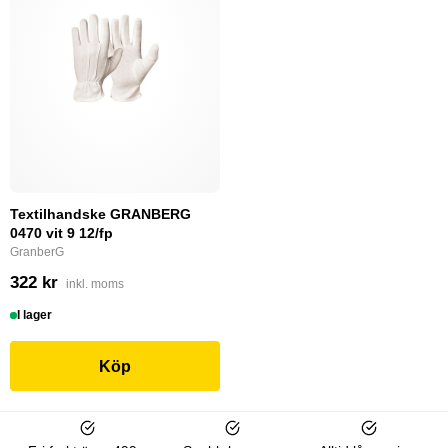
Textilhandske GRANBERG
0470 vit 9 12/fp
GranberG
322 kr
inkl. moms
I lager
Köp