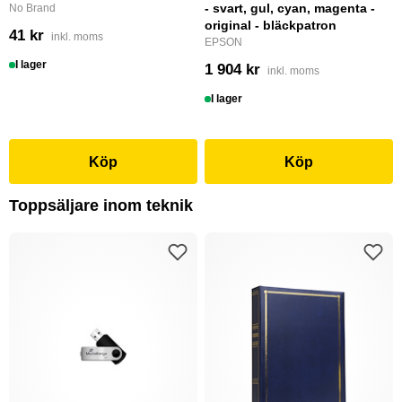
- svart, gul, cyan, magenta -
No Brand
original - bläckpatron
41 kr
inkl. moms
EPSON
I lager
1 904 kr
inkl. moms
I lager
Köp
Köp
Toppsäljare inom teknik