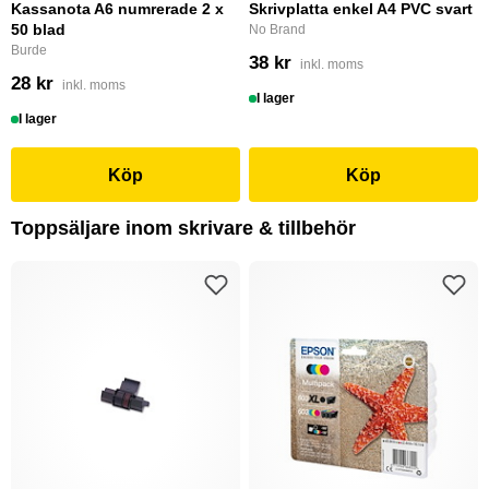
Kassanota A6 numrerade 2 x
Skrivplatta enkel A4 PVC svart
50 blad
No Brand
Burde
38 kr
inkl. moms
28 kr
inkl. moms
I lager
I lager
Köp
Köp
Toppsäljare inom skrivare & tillbehör