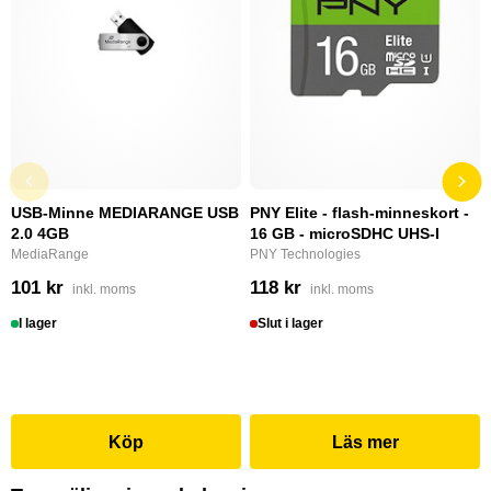
USB-Minne MEDIARANGE USB
PNY Elite - flash-minneskort -
2.0 4GB
16 GB - microSDHC UHS-I
MediaRange
PNY Technologies
101 kr
118 kr
inkl. moms
inkl. moms
I lager
Slut i lager
Köp
Läs mer