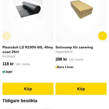
Plastsäck LD R100% 60L 40my
Sotsvamp för sanering
svart 25/rl
Hygienteknik
No Brand
288 kr
inkl. moms
118 kr
inkl. moms
Bara 3 kvar
I lager
Köp
Köp
Tidigare besökta