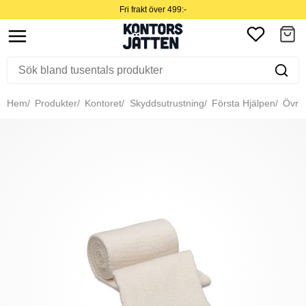
Fri frakt över 499:-
Hem
Produkter
Kontoret
Skyddsutrustning
Första Hjälpen
Övrig