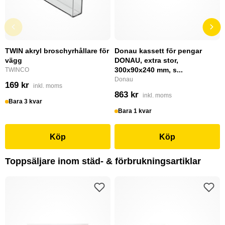
TWIN akryl broschyrhållare för
Donau kassett för pengar
vägg
DONAU, extra stor,
300x90x240 mm, s...
TWINCO
Donau
169 kr
inkl. moms
863 kr
inkl. moms
Bara 3 kvar
Bara 1 kvar
Köp
Köp
Toppsäljare inom städ- & förbrukningsartiklar