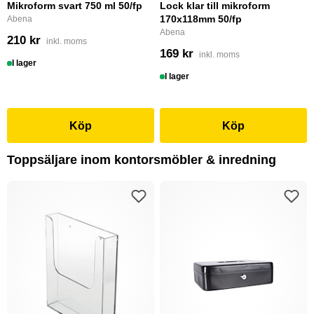
Mikroform svart 750 ml 50/fp
Lock klar till mikroform
170x118mm 50/fp
Abena
Abena
210 kr
inkl. moms
169 kr
inkl. moms
I lager
I lager
Köp
Köp
Toppsäljare inom kontorsmöbler & inredning