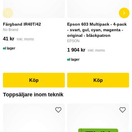
Färgband IR40T/42
Epson 603 Multipack - 4-pack
- svart, gul, cyan, magenta -
No Brand
original - bläckpatron
41 kr
inkl. moms
EPSON
I lager
1 904 kr
inkl. moms
I lager
Köp
Köp
Toppsäljare inom teknik