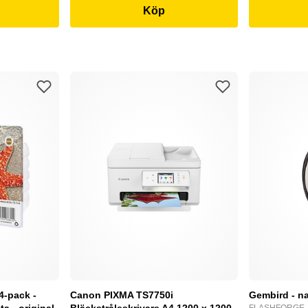
Köp
4-pack -
Canon PIXMA TS7750i
Gembird - na