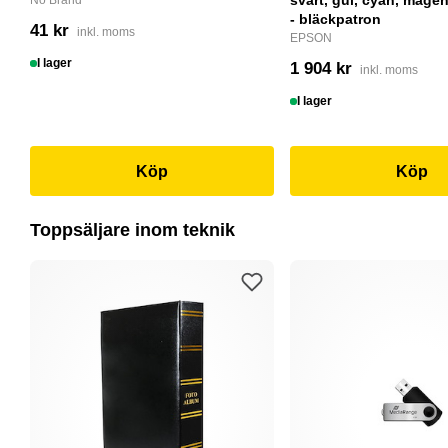
svart, gul, cyan, magent
No Brand
- bläckpatron
41 kr
inkl. moms
EPSON
I lager
1 904 kr
inkl. moms
I lager
Köp
Köp
Toppsäljare inom teknik