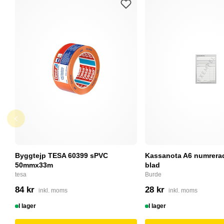
Byggtejp TESA 60399 sPVC
Kassanota A6 numrerad
50mmx33m
blad
tesa
Burde
84 kr
28 kr
inkl. moms
inkl. moms
I lager
I lager