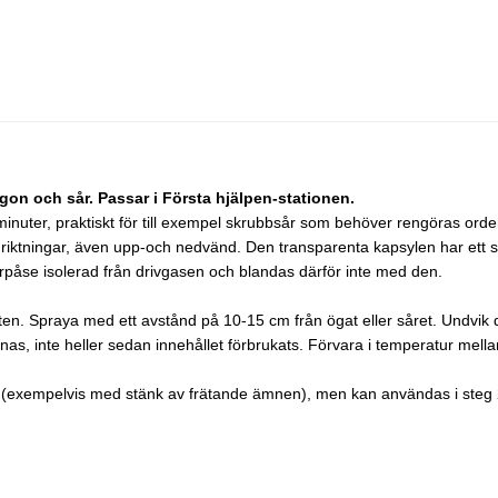
gon och sår. Passar i Första hjälpen-stationen.
minuter, praktiskt för till exempel skrubbsår som behöver rengöras ordent
 riktningar, även upp-och nedvänd. Den transparenta kapsylen har ett s
erpåse isolerad från drivgasen och blandas därför inte med den.
en. Spraya med ett avstånd på 10-15 cm från ögat eller såret. Undvik d
nnas, inte heller sedan innehållet förbrukats. Förvara i temperatur mel
exempelvis med stänk av frätande ämnen), men kan användas i steg 2 und