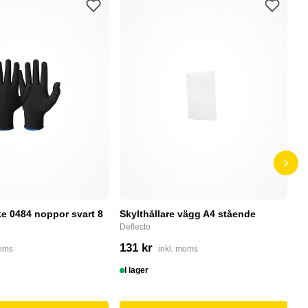
e 0484 noppor svart 8
Skylthållare vägg A4 stående
D
Deflecto
Bu
131 kr
4
moms
inkl. moms
I lager
I