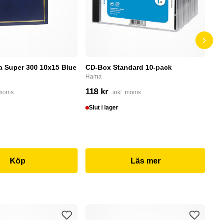
a Super 300 10x15 Blue
CD-Box Standard 10-pack
PN
m
Hama
PN
118 kr
 moms
inkl. moms
1
Slut i lager
S
Köp
Läs mer