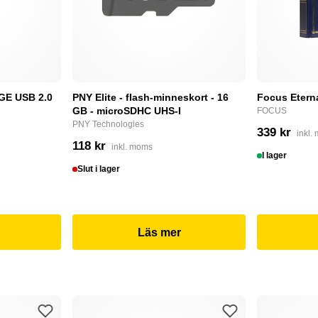
E USB 2.0
PNY Elite - flash-minneskort - 16
Focus Etern
GB - microSDHC UHS-I
FOCUS
PNY Technologies
339 kr
inkl.
118 kr
inkl. moms
I lager
Slut i lager
Läs mer