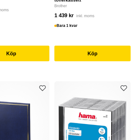
tonerkassett
Al
- 
Brother
 moms
He
1 439 kr
inkl. moms
3
Bara 1 kvar
I
Köp
Köp