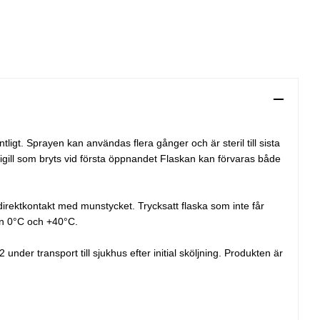
ligt. Sprayen kan användas flera gånger och är steril till sista
igill som bryts vid första öppnandet Flaskan kan förvaras både
irektkontakt med munstycket. Trycksatt flaska som inte får
lan 0°C och +40°C.
er transport till sjukhus efter initial sköljning. Produkten är