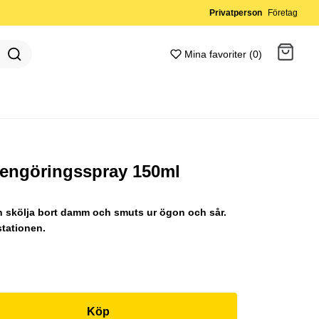
Privatperson
Företag
Mina favoriter (0)
Gå till kassan
engöringsspray 150ml
ch skölja bort damm och smuts ur ögon och sår.
stationen.
Köp