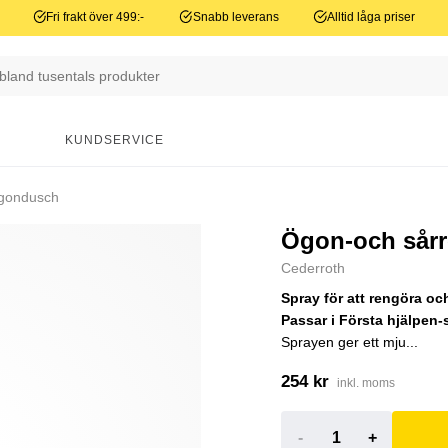
Fri frakt över 499:-
Snabb leverans
Alltid låga priser
N
KUNDSERVICE
ondusch
Ögon-och sårr
Cederroth
Spray för att rengöra o
Passar i Första hjälpen-
Sprayen ger ett mju...
254 kr
inkl. moms
-
+