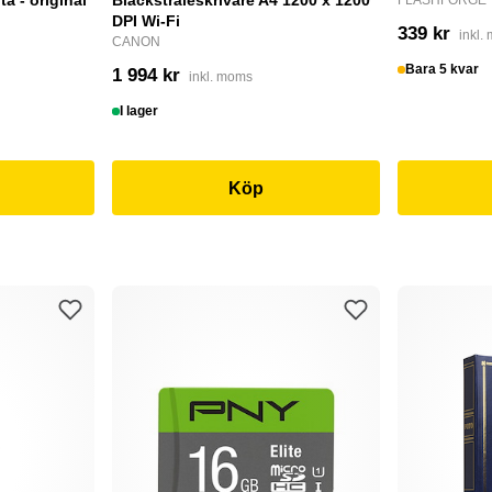
a - original
Bläckstråleskrivare A4 1200 x 1200
FLASHFORGE
DPI Wi-Fi
339 kr
inkl.
CANON
Bara 5 kvar
1 994 kr
inkl. moms
I lager
Köp