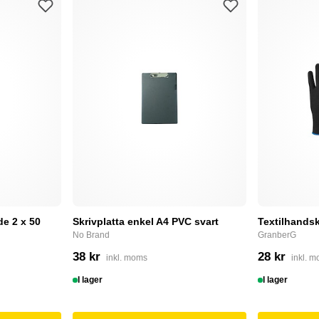
e 2 x 50
Skrivplatta enkel A4 PVC svart
Textilhandsk
No Brand
GranberG
38 kr
28 kr
inkl. moms
inkl. 
I lager
I lager