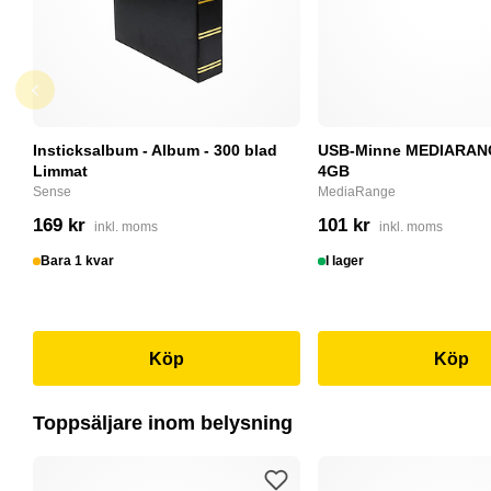
Insticksalbum - Album - 300 blad
USB-Minne MEDIARANG
Limmat
4GB
Sense
MediaRange
169 kr
101 kr
inkl. moms
inkl. moms
Bara 1 kvar
I lager
Köp
Köp
Toppsäljare inom belysning