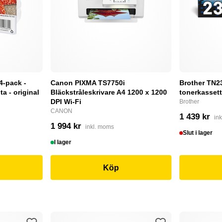
4-pack -
Canon PIXMA TS7750i
Brother TN232
a - original
Bläckstråleskrivare A4 1200 x 1200
tonerkassett
DPI Wi-Fi
Brother
CANON
1 439 kr
in
1 994 kr
inkl. moms
Slut i lager
I lager
Köp