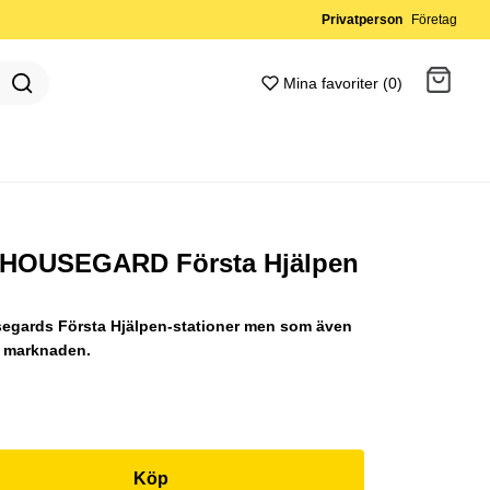
Privatperson
Företag
Mina favoriter (0)
Gå till kassan
x HOUSEGARD Första Hjälpen
segards Första Hjälpen-stationer men som även
å marknaden.
Köp