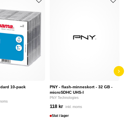
dard 10-pack
PNY - flash-minneskort - 32 GB -
F
microSDHC UHS-I
P
PNY Technologies
F
 moms
118 kr
4
inkl. moms
Slut i lager
I