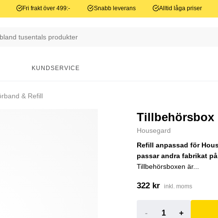
Fri frakt över 499:-
Snabb leverans
Alltid låga priser
N
KUNDSERVICE
rband & Refill
Tillbehörsbo
Housegard
Refill anpassad för Hou
passar andra fabrikat p
Tillbehörsboxen är...
322 kr
inkl. moms
-
+