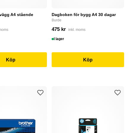
 vägg A4 stående
Dagboken för bygg A4 30 dagar
B
5
Burde
te
475 kr
 moms
inkl. moms
8
I lager
I
Köp
Köp