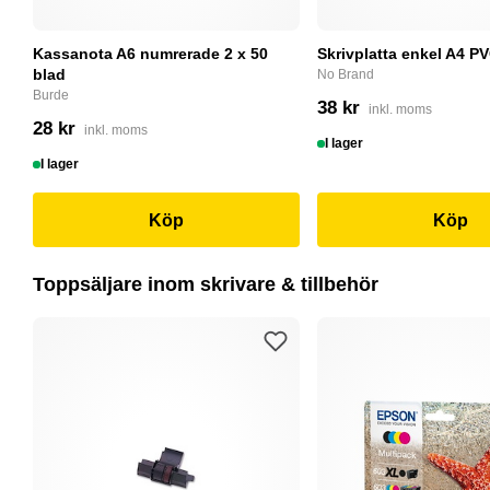
Kassanota A6 numrerade 2 x 50
Skrivplatta enkel A4 PV
blad
No Brand
Burde
38 kr
inkl. moms
28 kr
inkl. moms
I lager
I lager
Köp
Köp
Toppsäljare inom skrivare & tillbehör