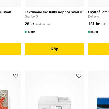
C svart
Textilhandske 0484 noppor svart 8
Skylthållare
GranberG
Deflecto
28 kr
131 kr
inkl. moms
inkl.
I lager
I lager
Köp