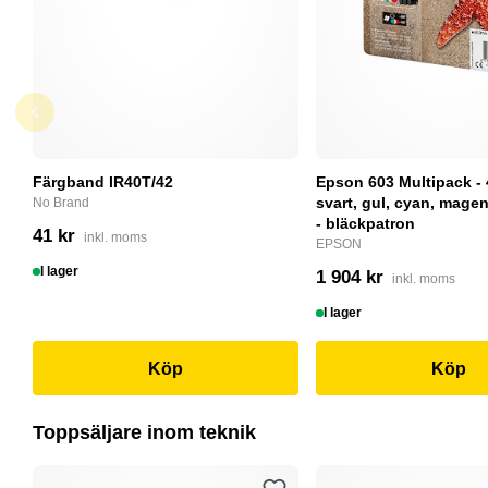
Färgband IR40T/42
Epson 603 Multipack - 
svart, gul, cyan, magent
No Brand
- bläckpatron
41 kr
inkl. moms
EPSON
I lager
1 904 kr
inkl. moms
I lager
Köp
Köp
Toppsäljare inom teknik