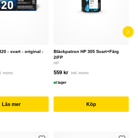
0 - svart - original -
Bläckpatron HP 305 Svart+Färg
B
2/FP
C
HP
4
559 kr
kl. moms
inkl. moms
I
I lager
Läs mer
Köp