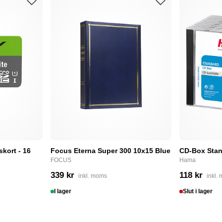
skort - 16
Focus Eterna Super 300 10x15 Blue
CD-Box Stan
FOCUS
Hama
339 kr
118 kr
inkl. moms
inkl.
I lager
Slut i lager