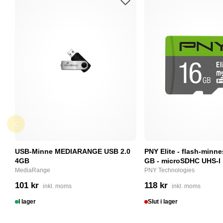
USB-Minne MEDIARANGE USB 2.0
PNY Elite - flash-minne
4GB
GB - microSDHC UHS-I
MediaRange
PNY Technologies
101 kr
118 kr
inkl. moms
inkl. moms
I lager
Slut i lager