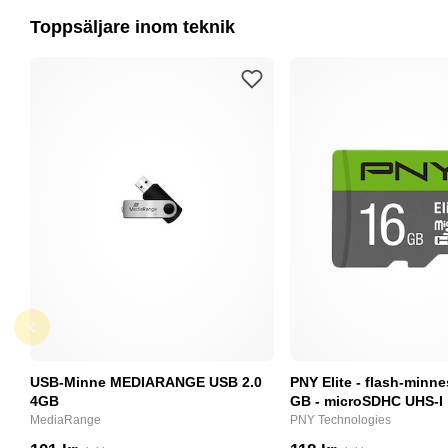
Toppsäljare inom teknik
USB-Minne MEDIARANGE USB 2.0
PNY Elite - flash-minne
4GB
GB - microSDHC UHS-I
MediaRange
PNY Technologies