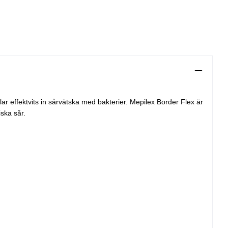
lar effektvits in sårvätska med bakterier. Mepilex Border Flex är
iska sår.