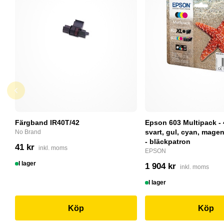
Färgband IR40T/42
Epson 603 Multipack - 
svart, gul, cyan, magent
No Brand
- bläckpatron
41 kr
inkl. moms
EPSON
I lager
1 904 kr
inkl. moms
I lager
Köp
Köp