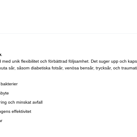
r.
d med unik flexibilitet och förbättrad följsamhet. Det suger upp och kaps
akuta sår, såsom diabetiska fotsår, venösa bensår, trycksår, och traumat
 bakterier
sbyte
ring och minskat avfall
gens effektivitet
ar