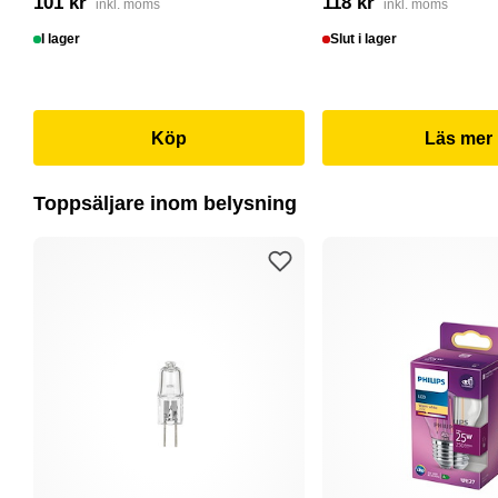
101 kr
118 kr
inkl. moms
inkl. moms
I lager
Slut i lager
Köp
Läs mer
Toppsäljare inom belysning