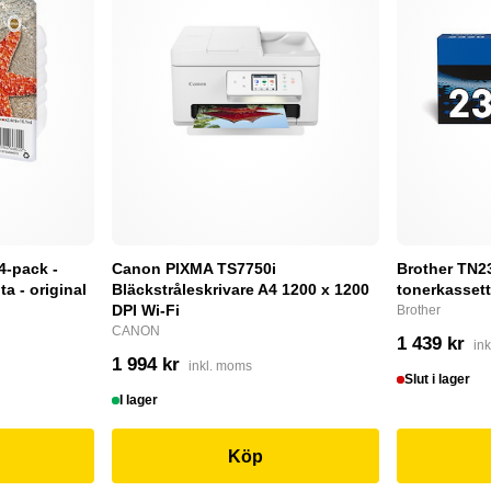
4-pack -
Canon PIXMA TS7750i
Brother TN232
a - original
Bläckstråleskrivare A4 1200 x 1200
tonerkassett
DPI Wi-Fi
Brother
CANON
1 439 kr
in
1 994 kr
inkl. moms
Slut i lager
I lager
Köp