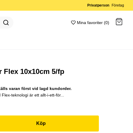
Privatperson
Företag
Mina favoriter (0)
Gå till kassan
r Flex 10x10cm 5/fp
tälls varan först vid lagd kundorder.
ex-teknologi är ett allt-i-ett-för...
Köp