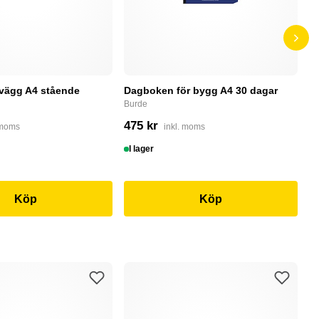
 vägg A4 stående
Dagboken för bygg A4 30 dagar
P
r
Burde
P
475 kr
 moms
inkl. moms
5
I lager
S
Köp
Köp