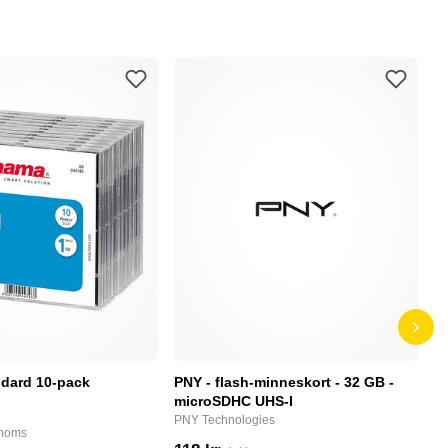
dard 10-pack
PNY - flash-minneskort - 32 GB -
F
microSDHC UHS-I
P
PNY Technologies
F
 moms