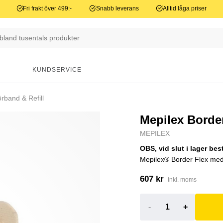
Fri frakt över 499:-
Snabb leverans
Alltid låga priser
N
KUNDSERVICE
rband & Refill
Mepilex Borde
MEPILEX
OBS, vid slut i lager bes
Mepilex® Border Flex med Fl
607 kr
inkl. moms
-
+