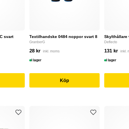
C svart
Textilhandske 0484 noppor svart 8
Skylthållare
GranberG
Deflecto
28 kr
131 kr
inkl. moms
inkl.
I lager
I lager
Köp