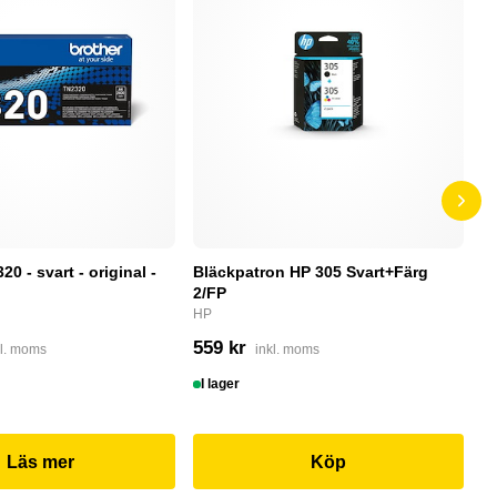
0 - svart - original -
Bläckpatron HP 305 Svart+Färg
B
2/FP
C
HP
4
559 kr
kl. moms
inkl. moms
I
I lager
Läs mer
Köp