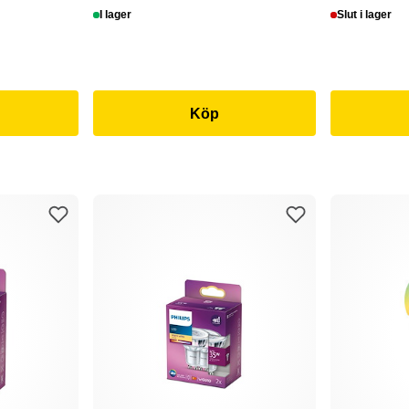
I lager
Slut i lager
Köp