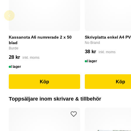
Kassanota A6 numrerade 2 x 50
Skrivplatta enkel A4 PV
blad
No Brand
Burde
38 kr
inkl. moms
28 kr
inkl. moms
I lager
I lager
Köp
Köp
Toppsäljare inom skrivare & tillbehör