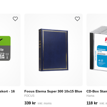
skort - 16
Focus Eterna Super 300 10x15 Blue
CD-Box Stan
FOCUS
Hama
339 kr
118 kr
inkl. moms
inkl.