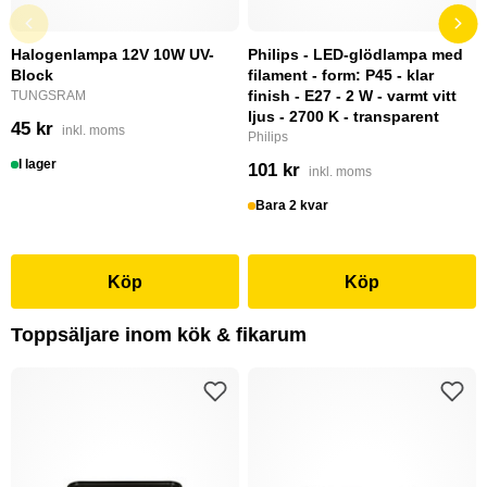
Halogenlampa 12V 10W UV-
Philips - LED-glödlampa med
Block
filament - form: P45 - klar
finish - E27 - 2 W - varmt vitt
TUNGSRAM
ljus - 2700 K - transparent
45 kr
inkl. moms
Philips
I lager
101 kr
inkl. moms
Bara 2 kvar
Köp
Köp
Toppsäljare inom kök & fikarum