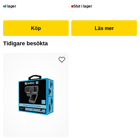
I lager
Slut i lager
Köp
Läs mer
Tidigare besökta