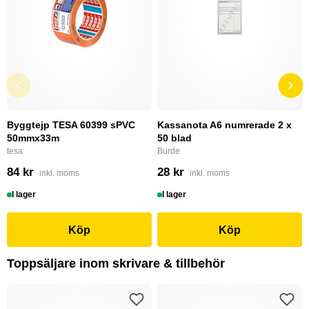
Byggtejp TESA 60399 sPVC
Kassanota A6 numrerade 2 x
50mmx33m
50 blad
tesa
Burde
84 kr
28 kr
inkl. moms
inkl. moms
I lager
I lager
Köp
Köp
Toppsäljare inom skrivare & tillbehör