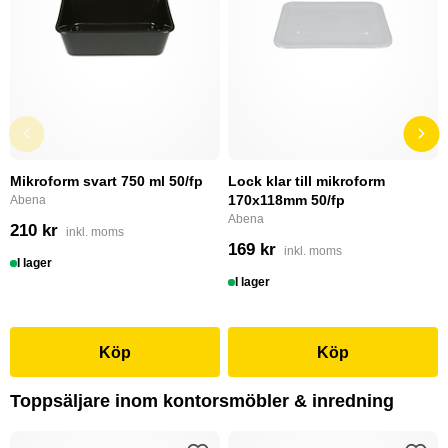
Mikroform svart 750 ml 50/fp
Lock klar till mikroform
170x118mm 50/fp
Abena
Abena
210 kr
inkl. moms
169 kr
inkl. moms
I lager
I lager
Köp
Köp
Toppsäljare inom kontorsmöbler & inredning