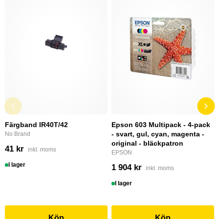
Färgband IR40T/42
Epson 603 Multipack - 4-pack
- svart, gul, cyan, magenta -
No Brand
original - bläckpatron
41 kr
inkl. moms
EPSON
I lager
1 904 kr
inkl. moms
I lager
Köp
Köp