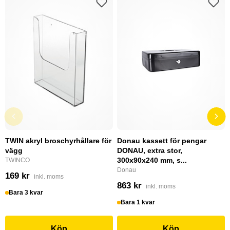
TWIN akryl broschyrhållare för
Donau kassett för pengar
vägg
DONAU, extra stor,
300x90x240 mm, s...
TWINCO
Donau
169 kr
inkl. moms
863 kr
inkl. moms
Bara 3 kvar
Bara 1 kvar
Köp
Köp