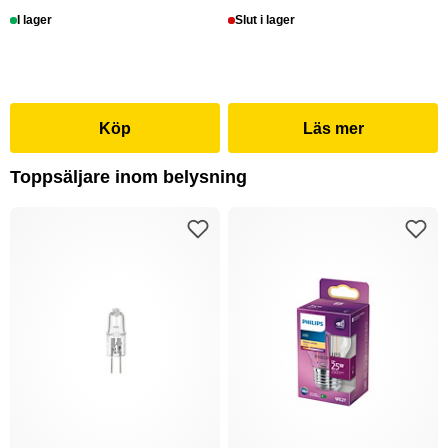
I lager
Slut i lager
Köp
Läs mer
Toppsäljare inom belysning