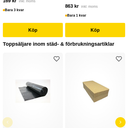
169 kr
inkl. moms
863 kr
inkl. moms
Bara 3 kvar
Bara 1 kvar
Köp
Köp
Toppsäljare inom städ- & förbrukningsartiklar