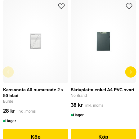
Kassanota A6 numrerade 2 x
Skrivplatta enkel A4 PVC svart
50 blad
No Brand
Burde
38 kr
inkl. moms
28 kr
inkl. moms
I lager
I lager
Köp
Köp