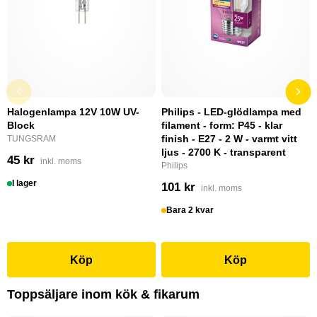
Halogenlampa 12V 10W UV-
Philips - LED-glödlampa med
Block
filament - form: P45 - klar
finish - E27 - 2 W - varmt vitt
TUNGSRAM
ljus - 2700 K - transparent
45 kr
inkl. moms
Philips
I lager
101 kr
inkl. moms
Bara 2 kvar
Köp
Köp
Toppsäljare inom kök & fikarum