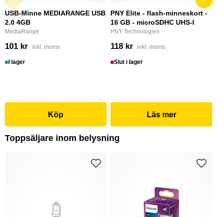
USB-Minne MEDIARANGE USB
PNY Elite - flash-minneskort -
2.0 4GB
16 GB - microSDHC UHS-I
MediaRange
PNY Technologies
101 kr
118 kr
inkl. moms
inkl. moms
I lager
Slut i lager
Köp
Läs mer
Toppsäljare inom belysning