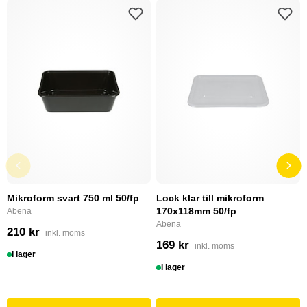
Mikroform svart 750 ml 50/fp
Lock klar till mikroform
170x118mm 50/fp
Abena
Abena
210 kr
inkl. moms
169 kr
inkl. moms
I lager
I lager