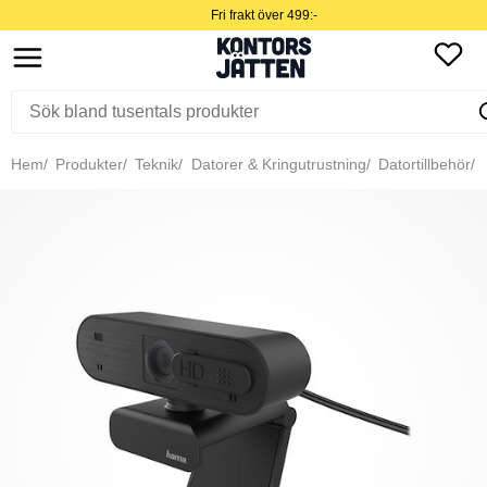
Fri frakt över 499:-
Hem
Produkter
Teknik
Datorer & Kringutrustning
Datortillbehör