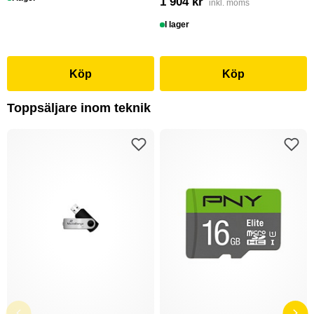
1 904 kr
inkl. moms
I lager
Köp
Köp
Toppsäljare inom teknik