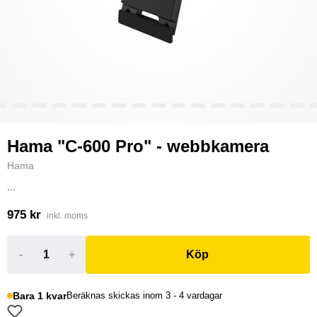
Hama "C-600 Pro" - webbkamera
Hama
...
975 kr
inkl. moms
-
+
Köp
Bara 1 kvar
Beräknas skickas inom 3 - 4 vardagar