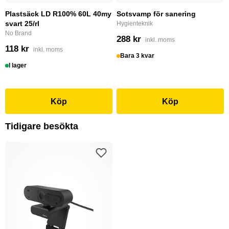
Plastsäck LD R100% 60L 40my
Sotsvamp för sanering
svart 25/rl
Hygienteknik
No Brand
288 kr
inkl. moms
118 kr
inkl. moms
Bara 3 kvar
I lager
Köp
Köp
Tidigare besökta