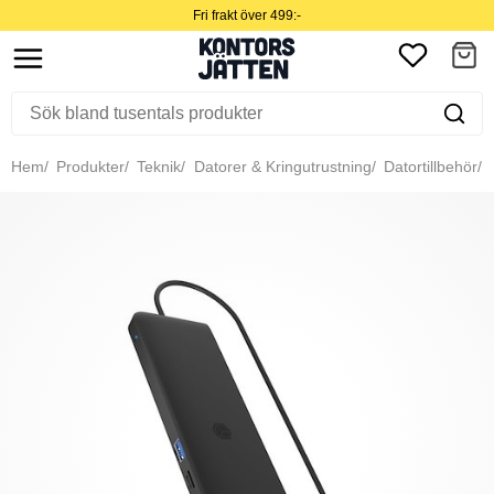
Fri frakt över 499:-
Hem
Produkter
Teknik
Datorer & Kringutrustning
Datortillbehör
Ö