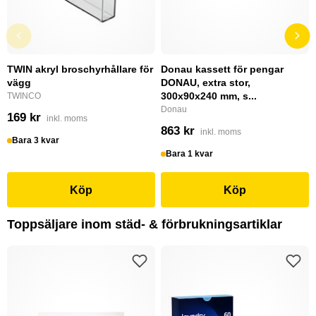
TWIN akryl broschyrhållare för
Donau kassett för pengar
vägg
DONAU, extra stor,
300x90x240 mm, s...
TWINCO
Donau
169 kr
inkl. moms
863 kr
inkl. moms
Bara 3 kvar
Bara 1 kvar
Köp
Köp
Toppsäljare inom städ- & förbrukningsartiklar