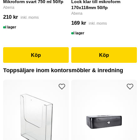
Mikroform svart 750 ml 50/fp
Lock klar till mikroform
170x118mm 50/fp
Abena
Abena
210 kr
inkl. moms
169 kr
inkl. moms
I lager
I lager
Köp
Köp
Toppsäljare inom kontorsmöbler & inredning