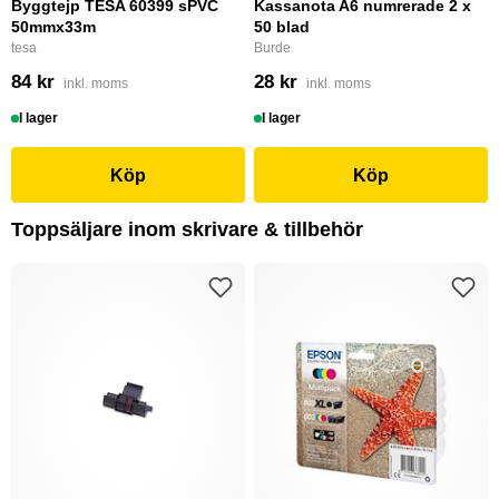
Byggtejp TESA 60399 sPVC
Kassanota A6 numrerade 2 x
50mmx33m
50 blad
tesa
Burde
84 kr
28 kr
inkl. moms
inkl. moms
I lager
I lager
Köp
Köp
Toppsäljare inom skrivare & tillbehör