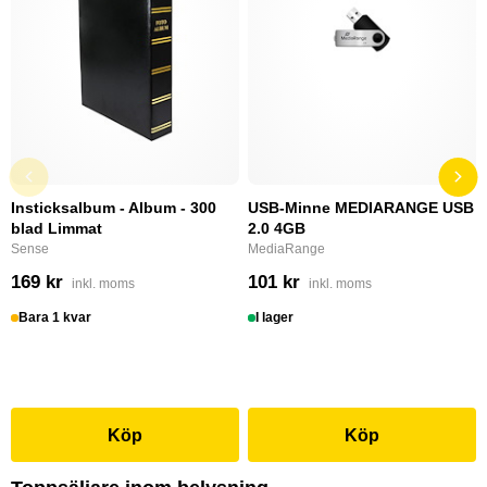
Insticksalbum - Album - 300
USB-Minne MEDIARANGE USB
blad Limmat
2.0 4GB
Sense
MediaRange
169 kr
101 kr
inkl. moms
inkl. moms
Bara 1 kvar
I lager
Köp
Köp