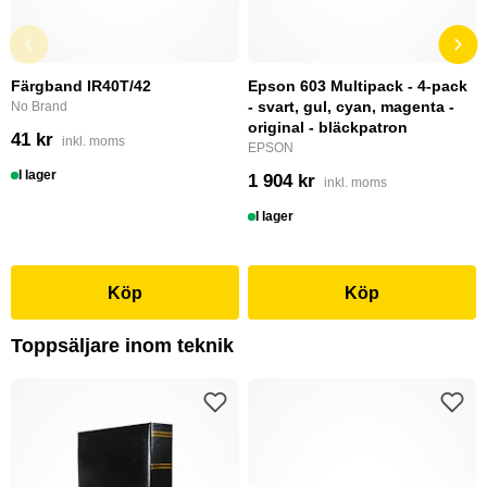
Färgband IR40T/42
Epson 603 Multipack - 4-pack
- svart, gul, cyan, magenta -
No Brand
original - bläckpatron
41 kr
inkl. moms
EPSON
I lager
1 904 kr
inkl. moms
I lager
Köp
Köp
Toppsäljare inom teknik