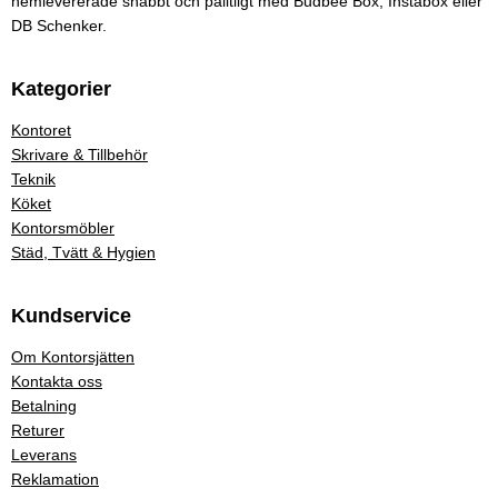
hemlevererade snabbt och pålitligt med Budbee Box, Instabox eller
DB Schenker.
Kategorier
Kontoret
Skrivare & Tillbehör
Teknik
Köket
Kontorsmöbler
Städ, Tvätt & Hygien
Kundservice
Om Kontorsjätten
Kontakta oss
Betalning
Returer
Leverans
Reklamation