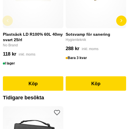
Plastsäck LD R100% 60L 40my
Sotsvamp för sanering
svart 25/rl
Hygienteknik
No Brand
288 kr
inkl. moms
118 kr
inkl. moms
Bara 3 kvar
I lager
Köp
Köp
Tidigare besökta