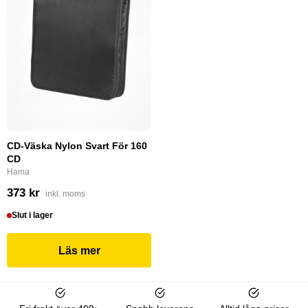
CD-Väska Nylon Svart För 160
CD
Hama
373 kr
inkl. moms
Slut i lager
Läs mer