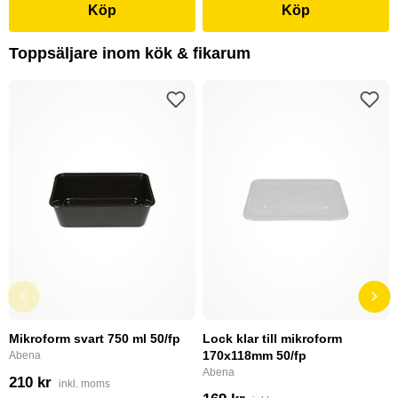
Köp
Köp
Toppsäljare inom kök & fikarum
Mikroform svart 750 ml 50/fp
Lock klar till mikroform
170x118mm 50/fp
Abena
Abena
210 kr
inkl. moms