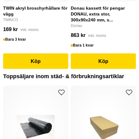
TWIN akryl broschyrhållare för
Donau kassett för pengar
vägg
DONAU, extra stor,
300x90x240 mm, s...
TWINCO
Donau
169 kr
inkl. moms
863 kr
inkl. moms
Bara 3 kvar
Bara 1 kvar
Köp
Köp
Toppsäljare inom städ- & förbrukningsartiklar