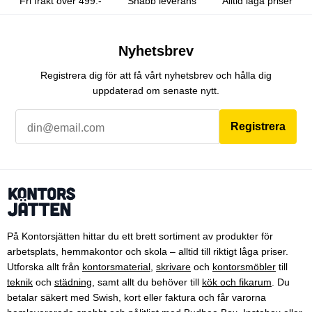
Fri frakt över 499:-
Snabb leverans
Alltid låga priser
Nyhetsbrev
Registrera dig för att få vårt nyhetsbrev och hålla dig
uppdaterad om senaste nytt.
Registrera
På Kontorsjätten hittar du ett brett sortiment av produkter för
arbetsplats, hemmakontor och skola – alltid till riktigt låga priser.
Utforska allt från
kontorsmaterial
,
skrivare
och
kontorsmöbler
till
teknik
och
städning
, samt allt du behöver till
kök och fikarum
. Du
betalar säkert med Swish, kort eller faktura och får varorna