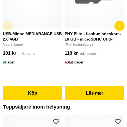
USB-Minne MEDIARANGE USB
PNY Elite - flash-minneskort -
2.0 4GB
16 GB - microSDHC UHS-I
MediaRange
PNY Technologies
101 kr
118 kr
inkl. moms
inkl. moms
I lager
Slut i lager
Köp
Läs mer
Toppsäljare inom belysning