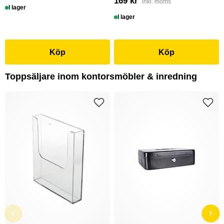
169 kr
inkl. moms
I lager
I lager
Köp
Köp
Toppsäljare inom kontorsmöbler & inredning