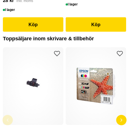
28 kr
inkl. moms
I lager
I lager
Köp
Köp
Toppsäljare inom skrivare & tillbehör