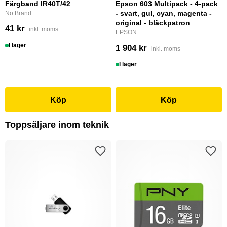
Färgband IR40T/42
Epson 603 Multipack - 4-pack
- svart, gul, cyan, magenta -
No Brand
original - bläckpatron
41 kr
inkl. moms
EPSON
I lager
1 904 kr
inkl. moms
I lager
Köp
Köp
Toppsäljare inom teknik