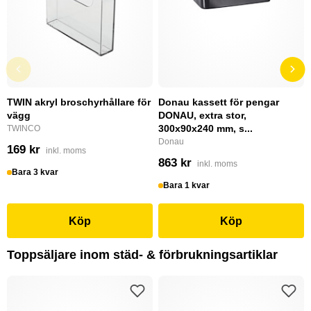
TWIN akryl broschyrhållare för
Donau kassett för pengar
vägg
DONAU, extra stor,
300x90x240 mm, s...
TWINCO
Donau
169 kr
inkl. moms
863 kr
inkl. moms
Bara 3 kvar
Bara 1 kvar
Köp
Köp
Toppsäljare inom städ- & förbrukningsartiklar