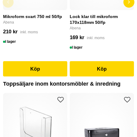
Mikroform svart 750 ml 50/fp
Lock klar till mikroform
170x118mm 50/fp
Abena
Abena
210 kr
inkl. moms
169 kr
inkl. moms
I lager
I lager
Köp
Köp
Toppsäljare inom kontorsmöbler & inredning