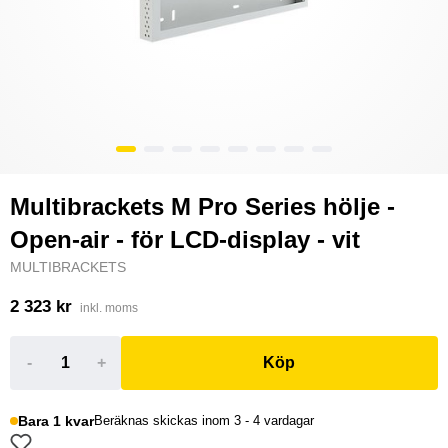
Multibrackets M Pro Series hölje -
Open-air - för LCD-display - vit
MULTIBRACKETS
2 323 kr
inkl. moms
-
+
Köp
Bara 1 kvar
Beräknas skickas inom 3 - 4 vardagar