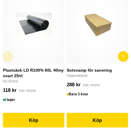
Plastsäck LD R100% 60L 40my
Sotsvamp för sanering
svart 25/rl
Hygienteknik
No Brand
288 kr
inkl. moms
118 kr
inkl. moms
Bara 3 kvar
I lager
Köp
Köp