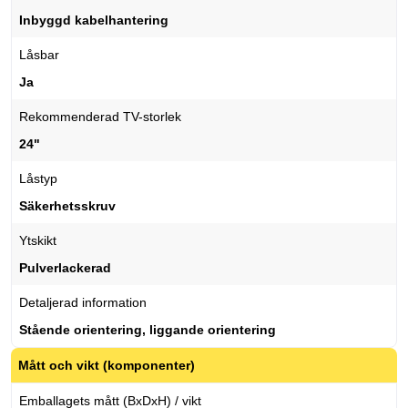
Inbyggd kabelhantering
Låsbar
Ja
Rekommenderad TV-storlek
24"
Låstyp
Säkerhetsskruv
Ytskikt
Pulverlackerad
Detaljerad information
Stående orientering, liggande orientering
Mått och vikt (komponenter)
Emballagets mått (BxDxH) / vikt