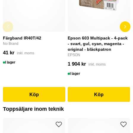
Färgband IR40T/42
Epson 603 Multipack - 4-pack
- svart, gul, cyan, magenta -
No Brand
original - bläckpatron
41 kr
inkl. moms
EPSON
I lager
1 904 kr
inkl. moms
I lager
Köp
Köp
Toppsäljare inom teknik