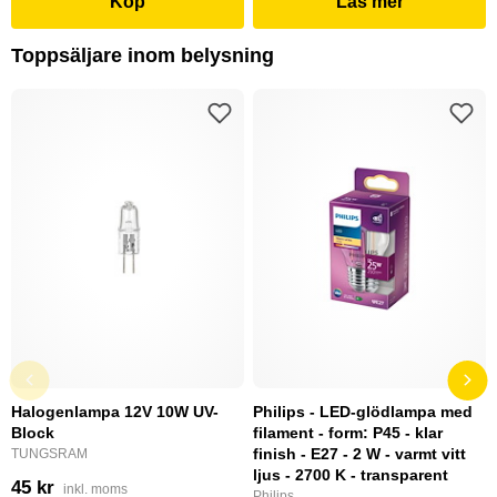
Köp
Läs mer
Toppsäljare inom belysning
Halogenlampa 12V 10W UV-
Philips - LED-glödlampa med
Block
filament - form: P45 - klar
finish - E27 - 2 W - varmt vitt
TUNGSRAM
ljus - 2700 K - transparent
45 kr
inkl. moms
Philips