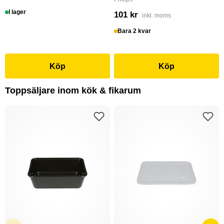
I lager
101 kr
inkl. moms
Bara 2 kvar
Köp
Köp
Toppsäljare inom kök & fikarum