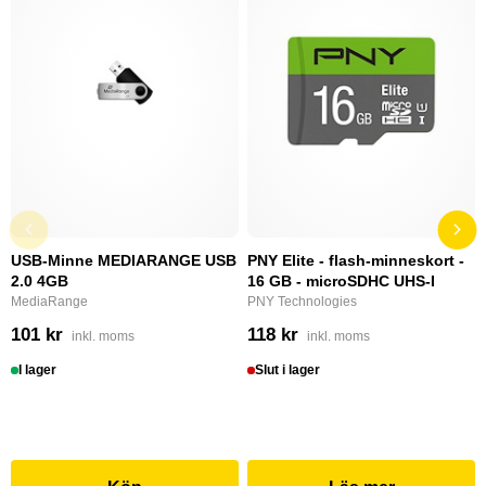
USB-Minne MEDIARANGE USB
PNY Elite - flash-minneskort -
2.0 4GB
16 GB - microSDHC UHS-I
MediaRange
PNY Technologies
101 kr
118 kr
inkl. moms
inkl. moms
I lager
Slut i lager