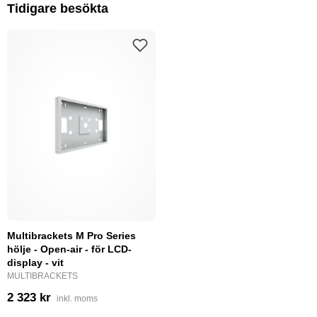
Tidigare besökta
Multibrackets M Pro Series
hölje - Open-air - för LCD-
display - vit
MULTIBRACKETS
2 323 kr
inkl. moms