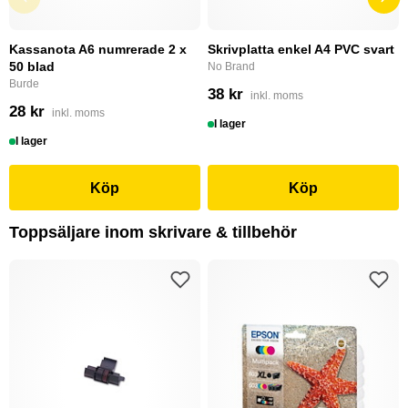
Kassanota A6 numrerade 2 x
Skrivplatta enkel A4 PVC svart
50 blad
No Brand
Burde
38 kr
inkl. moms
28 kr
inkl. moms
I lager
I lager
Köp
Köp
Toppsäljare inom skrivare & tillbehör