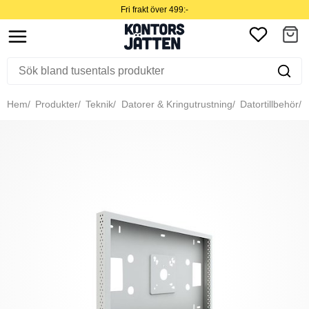
Fri frakt över 499:-
Hem
Produkter
Teknik
Datorer & Kringutrustning
Datortillbehör
B