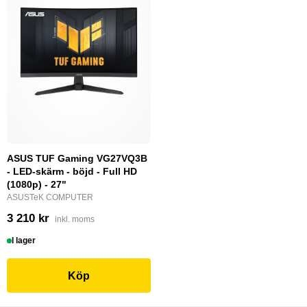
ASUS TUF Gaming VG27VQ3B
- LED-skärm - böjd - Full HD
(1080p) - 27"
ASUSTeK COMPUTER
3 210 kr
inkl. moms
I lager
Köp