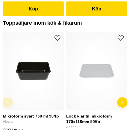
Köp
Köp
Toppsäljare inom kök & fikarum
Mikroform svart 750 ml 50/fp
Lock klar till mikroform
170x118mm 50/fp
Abena
Abena