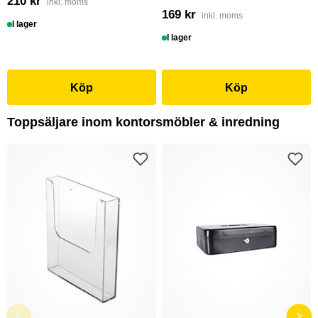
210 kr
inkl. moms
169 kr
inkl. moms
I lager
I lager
Köp
Köp
Toppsäljare inom kontorsmöbler & inredning