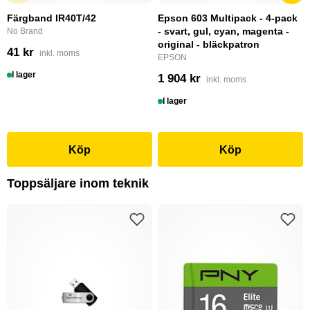
Färgband IR40T/42
Epson 603 Multipack - 4-pack
- svart, gul, cyan, magenta -
No Brand
original - bläckpatron
41 kr
inkl. moms
EPSON
I lager
1 904 kr
inkl. moms
I lager
Köp
Köp
Toppsäljare inom teknik