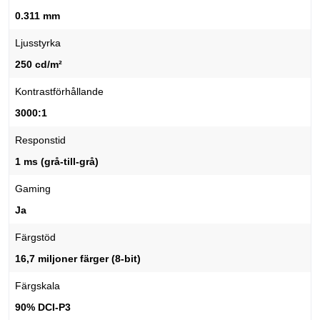
0.311 mm
Ljusstyrka
250 cd/m²
Kontrastförhållande
3000:1
Responstid
1 ms (grå-till-grå)
Gaming
Ja
Färgstöd
16,7 miljoner färger (8-bit)
Färgskala
90% DCI-P3