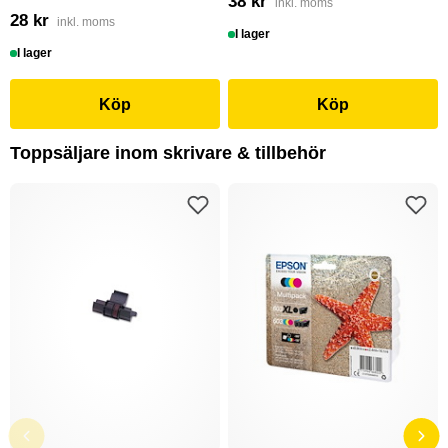
38 kr
inkl. moms
28 kr
inkl. moms
I lager
I lager
Köp
Köp
Toppsäljare inom skrivare & tillbehör