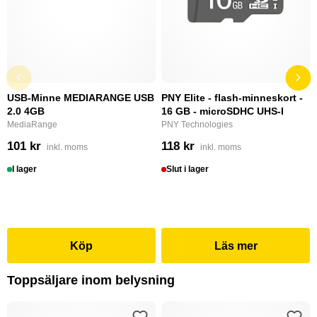
USB-Minne MEDIARANGE USB
PNY Elite - flash-minneskort -
2.0 4GB
16 GB - microSDHC UHS-I
MediaRange
PNY Technologies
101 kr
118 kr
inkl. moms
inkl. moms
I lager
Slut i lager
Köp
Läs mer
Toppsäljare inom belysning