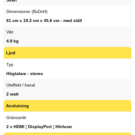
Svart
Dimensioner (BxDxH)
61 cm x 19.3 cm x 45.6 cm - med ställ
Vikt
4.9 kg
Ljud
Typ
Högtalare - stereo
Uteffekt / kanal
2 watt
Anslutning
Gränssnitt
2 x HDMI ¦ DisplayPort ¦ Hörlurar