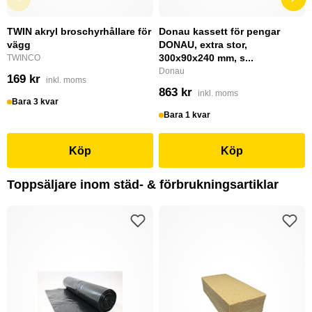
TWIN akryl broschyrhållare för
Donau kassett för pengar
vägg
DONAU, extra stor,
300x90x240 mm, s...
TWINCO
Donau
169 kr
inkl. moms
863 kr
inkl. moms
Bara 3 kvar
Bara 1 kvar
Köp
Köp
Toppsäljare inom städ- & förbrukningsartiklar