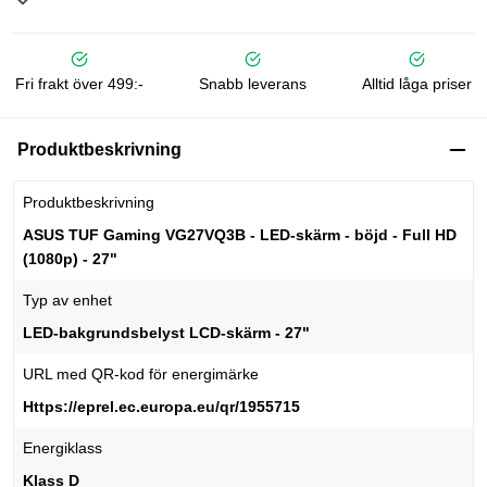
Fri frakt över 499:-
Snabb leverans
Alltid låga priser
Produktbeskrivning
Produktbeskrivning
ASUS TUF Gaming VG27VQ3B - LED-skärm - böjd - Full HD
(1080p) - 27"
Typ av enhet
LED-bakgrundsbelyst LCD-skärm - 27"
URL med QR-kod för energimärke
Https://eprel.ec.europa.eu/qr/1955715
Energiklass
Klass D