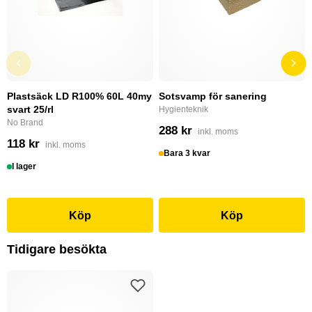
Plastsäck LD R100% 60L 40my
Sotsvamp för sanering
svart 25/rl
Hygienteknik
No Brand
288 kr
inkl. moms
118 kr
inkl. moms
Bara 3 kvar
I lager
Köp
Köp
Tidigare besökta