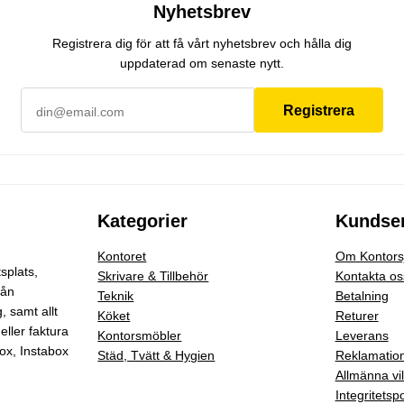
Nyhetsbrev
Registrera dig för att få vårt nyhetsbrev och hålla dig
uppdaterad om senaste nytt.
Registrera
Kategorier
Kundser
Kontoret
Om Kontorsj
splats,
Skrivare & Tillbehör
Kontakta os
rån
Teknik
Betalning
g
, samt allt
Köket
Returer
eller faktura
Kontorsmöbler
Leverans
ox, Instabox
Städ, Tvätt & Hygien
Reklamatio
Allmänna vil
Integritetspo