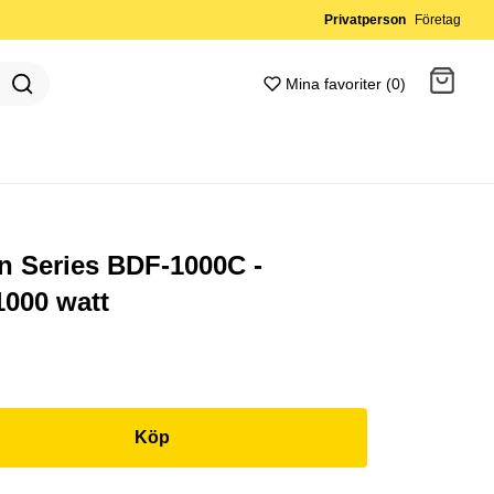
Privatperson
Företag
Mina favoriter (0)
Gå till kassan
n Series BDF-1000C -
1000 watt
Köp