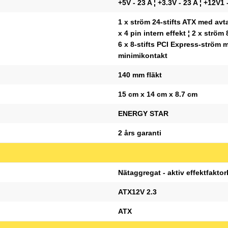
+5V - 23 A ¦ +3.3V - 23 A ¦ +12V1 
1 x ström 24-stifts ATX med avtag
x 4 pin intern effekt ¦ 2 x strö
6 x 8-stifts PCI Express-ström m
minimikontakt
140 mm fläkt
15 cm x 14 cm x 8.7 cm
ENERGY STAR
2 års garanti
Nätaggregat - aktiv effektfaktor
ATX12V 2.3
ATX