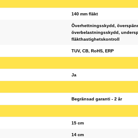
140 mm fläkt
Överhettningsskydd, överspän
överbelastningsskydd, undersp
fläkthastighetskontroll
TUV, CB, RoHS, ERP
Ja
Begränsad garanti - 2 år
15 cm
14 cm