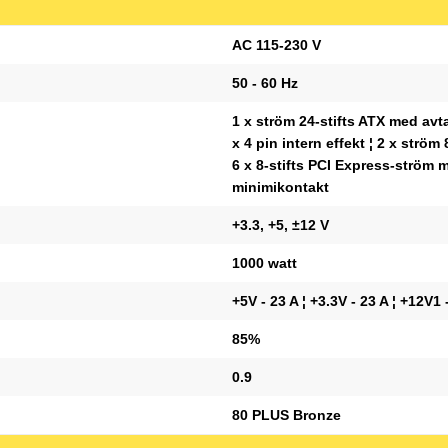
AC 115-230 V
50 - 60 Hz
1 x ström 24-stifts ATX med avtag
x 4 pin intern effekt ¦ 2 x strö
6 x 8-stifts PCI Express-ström m
minimikontakt
+3.3, +5, ±12 V
1000 watt
+5V - 23 A ¦ +3.3V - 23 A ¦ +12V1 
85%
0.9
80 PLUS Bronze