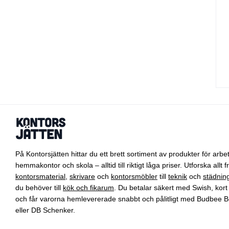
På Kontorsjätten hittar du ett brett sortiment av produkter för arbet
hemmakontor och skola – alltid till riktigt låga priser. Utforska allt f
kontorsmaterial
,
skrivare
och
kontorsmöbler
till
teknik
och
städnin
du behöver till
kök och fikarum
. Du betalar säkert med Swish, kort 
och får varorna hemlevererade snabbt och pålitligt med Budbee B
eller DB Schenker.