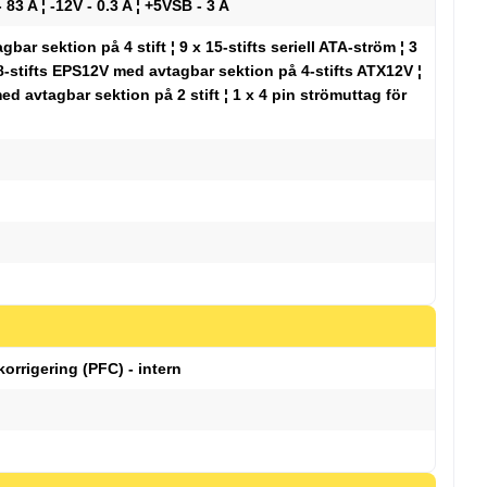
- 83 A ¦ -12V - 0.3 A ¦ +5VSB - 3 A
bar sektion på 4 stift ¦ 9 x 15-stifts seriell ATA-ström ¦ 3
m 8-stifts EPS12V med avtagbar sektion på 4-stifts ATX12V ¦
ed avtagbar sektion på 2 stift ¦ 1 x 4 pin strömuttag för
korrigering (PFC) - intern