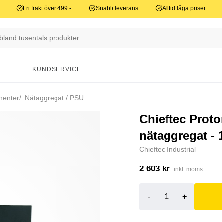
Fri frakt över 499:-
Snabb leverans
Alltid låga priser
N
KUNDSERVICE
nenter
Nätaggregat / PSU
Chieftec Proto
nätaggregat - 
Chieftec Industrial
2 603 kr
inkl. moms
-
+