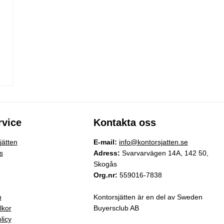
vice
Kontakta oss
ätten
E-mail:
info@kontorsjatten.se
s
Adress:
Svarvarvägen 14A, 142 50,
Skogås
Org.nr:
559016-7838
n
Kontorsjätten är en del av Sweden
lkor
Buyersclub AB
licy