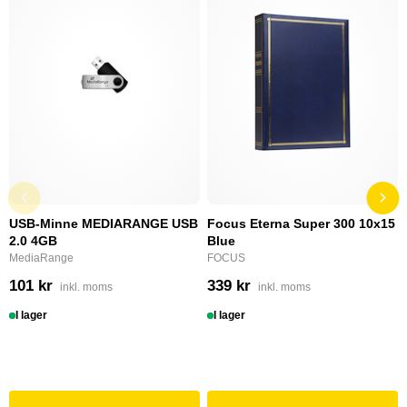
USB-Minne MEDIARANGE USB
Focus Eterna Super 300 10x15
2.0 4GB
Blue
MediaRange
FOCUS
101 kr
339 kr
inkl. moms
inkl. moms
I lager
I lager