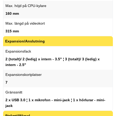
Max. höjd på CPU-kylare
160 mm
Max. längd på videokort
315 mm
Expansion/Anslutning
Expansionsfack
2 (totalt)/ 2 (ledig) x intern - 3.5" ¦ 3 (totalt)/ 3 (ledig) x
intern - 2.5"
Expansionskortplatser
7
Gränssnitt
2 x USB 3.0 ¦ 1 x mikrofon - mini-jack ¦ 1 x hörlurar - mini-
jack
Strömtillförsel