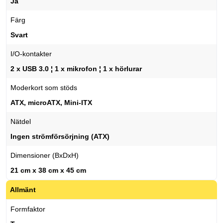
Ja
Färg
Svart
I/O-kontakter
2 x USB 3.0 ¦ 1 x mikrofon ¦ 1 x hörlurar
Moderkort som stöds
ATX, microATX, Mini-ITX
Nätdel
Ingen strömförsörjning (ATX)
Dimensioner (BxDxH)
21 cm x 38 cm x 45 cm
Allmänt
Formfaktor