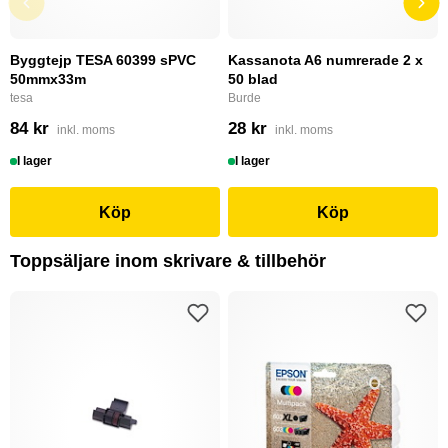
Byggtejp TESA 60399 sPVC
Kassanota A6 numrerade 2 x
50mmx33m
50 blad
tesa
Burde
84 kr
28 kr
inkl. moms
inkl. moms
I lager
I lager
Köp
Köp
Toppsäljare inom skrivare & tillbehör