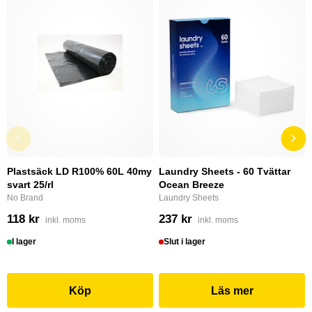
Plastsäck LD R100% 60L 40my
Laundry Sheets - 60 Tvättar
svart 25/rl
Ocean Breeze
No Brand
Laundry Sheets
118 kr
237 kr
inkl. moms
inkl. moms
I lager
Slut i lager
Köp
Läs mer