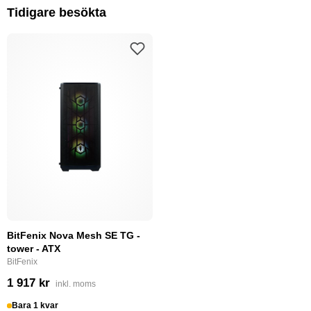
Tidigare besökta
BitFenix Nova Mesh SE TG -
tower - ATX
BitFenix
1 917 kr
inkl. moms
Bara 1 kvar