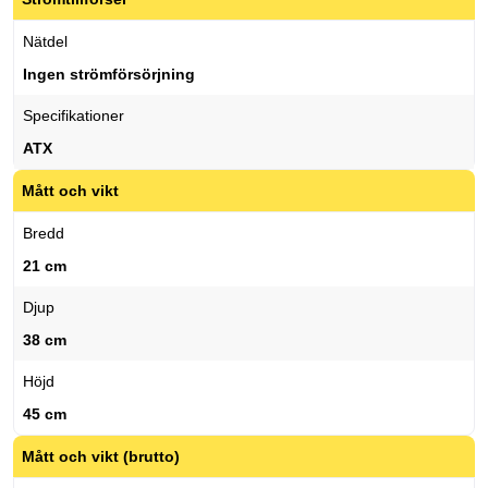
Nätdel
Ingen strömförsörjning
Specifikationer
ATX
Mått och vikt
Bredd
21 cm
Djup
38 cm
Höjd
45 cm
Mått och vikt (brutto)