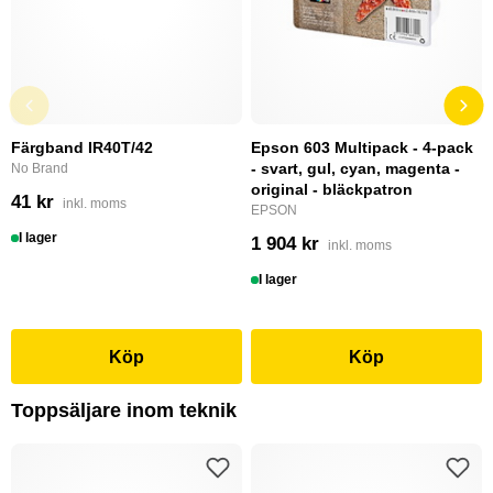
Färgband IR40T/42
Epson 603 Multipack - 4-pack
- svart, gul, cyan, magenta -
No Brand
original - bläckpatron
41 kr
inkl. moms
EPSON
I lager
1 904 kr
inkl. moms
I lager
Köp
Köp
Toppsäljare inom teknik