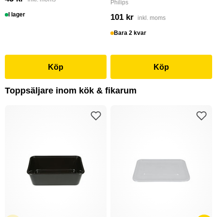
Philips
I lager
101 kr
inkl. moms
Bara 2 kvar
Köp
Köp
Toppsäljare inom kök & fikarum