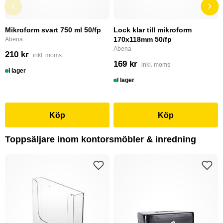
Mikroform svart 750 ml 50/fp
Lock klar till mikroform
170x118mm 50/fp
Abena
Abena
210 kr
inkl. moms
169 kr
inkl. moms
I lager
I lager
Köp
Köp
Toppsäljare inom kontorsmöbler & inredning