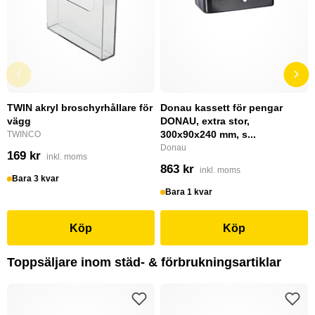
TWIN akryl broschyrhållare för
Donau kassett för pengar
vägg
DONAU, extra stor,
300x90x240 mm, s...
TWINCO
Donau
169 kr
inkl. moms
863 kr
inkl. moms
Bara 3 kvar
Bara 1 kvar
Köp
Köp
Toppsäljare inom städ- & förbrukningsartiklar