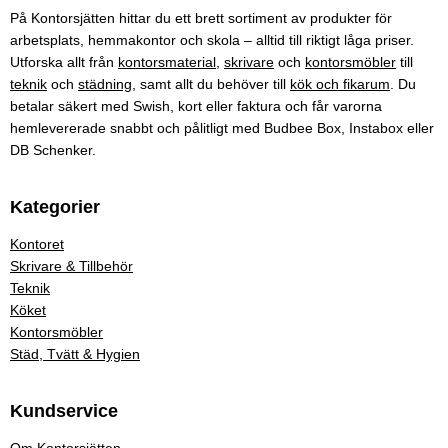
På Kontorsjätten hittar du ett brett sortiment av produkter för
arbetsplats, hemmakontor och skola – alltid till riktigt låga priser.
Utforska allt från
kontorsmaterial
,
skrivare
och
kontorsmöbler
till
teknik
och
städning
, samt allt du behöver till
kök och fikarum
. Du
betalar säkert med Swish, kort eller faktura och får varorna
hemlevererade snabbt och pålitligt med Budbee Box, Instabox eller
DB Schenker.
Kategorier
Kontoret
Skrivare & Tillbehör
Teknik
Köket
Kontorsmöbler
Städ, Tvätt & Hygien
Kundservice
Om Kontorsjätten