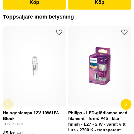
Köp
Köp
Toppsäljare inom belysning
Halogenlampa 12V 10W UV-
Philips - LED-glödlampa med
Block
filament - form: P45 - klar
finish - E27 - 2 W - varmt vitt
TUNGSRAM
ljus - 2700 K - transparent
45 kr
inkl. moms