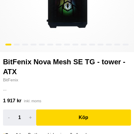
BitFenix Nova Mesh SE TG - tower -
ATX
BitFenix
...
1 917 kr
inkl. moms
-
+
Köp