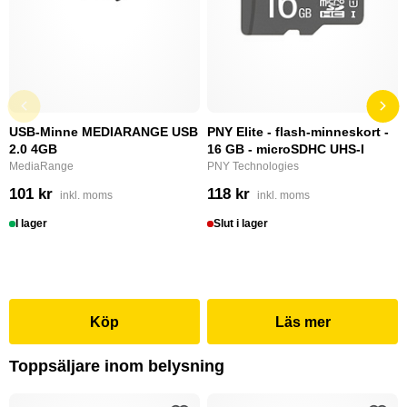
USB-Minne MEDIARANGE USB
PNY Elite - flash-minneskort -
2.0 4GB
16 GB - microSDHC UHS-I
MediaRange
PNY Technologies
101 kr
118 kr
inkl. moms
inkl. moms
I lager
Slut i lager
Köp
Läs mer
Toppsäljare inom belysning