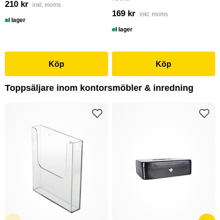
210 kr
inkl. moms
169 kr
inkl. moms
I lager
I lager
Köp
Köp
Toppsäljare inom kontorsmöbler & inredning