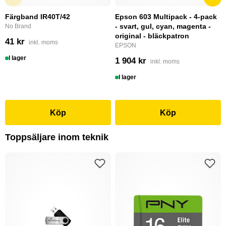
Färgband IR40T/42
Epson 603 Multipack - 4-pack
- svart, gul, cyan, magenta -
No Brand
original - bläckpatron
41 kr
inkl. moms
EPSON
I lager
1 904 kr
inkl. moms
I lager
Köp
Köp
Toppsäljare inom teknik