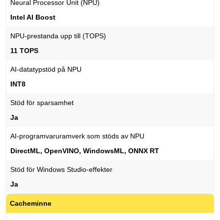
Neural Processor Unit (NPU)
Intel AI Boost
NPU-prestanda upp till (TOPS)
11 TOPS
AI-datatypstöd på NPU
INT8
Stöd för sparsamhet
Ja
AI-programvaruramverk som stöds av NPU
DirectML, OpenVINO, WindowsML, ONNX RT
Stöd för Windows Studio-effekter
Ja
Cacheminne