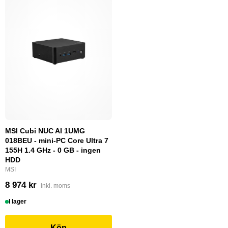
MSI Cubi NUC AI 1UMG
018BEU - mini-PC Core Ultra 7
155H 1.4 GHz - 0 GB - ingen
HDD
MSI
8 974 kr
inkl. moms
I lager
Köp