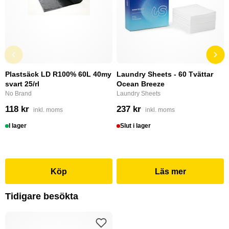
Plastsäck LD R100% 60L 40my
Laundry Sheets - 60 Tvättar
svart 25/rl
Ocean Breeze
No Brand
Laundry Sheets
118 kr
237 kr
inkl. moms
inkl. moms
I lager
Slut i lager
Köp
Läs mer
Tidigare besökta