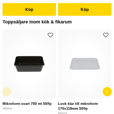
Köp
Köp
Toppsäljare inom kök & fikarum
Mikroform svart 750 ml 50/fp
Lock klar till mikroform
170x118mm 50/fp
Abena
Abena