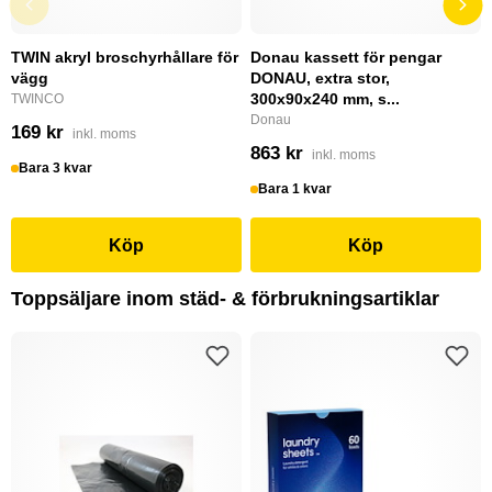
TWIN akryl broschyrhållare för
Donau kassett för pengar
vägg
DONAU, extra stor,
300x90x240 mm, s...
TWINCO
Donau
169 kr
inkl. moms
863 kr
inkl. moms
Bara 3 kvar
Bara 1 kvar
Köp
Köp
Toppsäljare inom städ- & förbrukningsartiklar