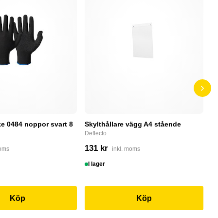
e 0484 noppor svart 8
Skylthållare vägg A4 stående
D
Deflecto
Bu
131 kr
4
moms
inkl. moms
I lager
I
Köp
Köp