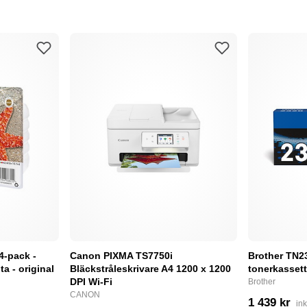
4-pack -
Canon PIXMA TS7750i
Brother TN232
a - original
Bläckstråleskrivare A4 1200 x 1200
tonerkassett
DPI Wi-Fi
Brother
CANON
1 439 kr
in