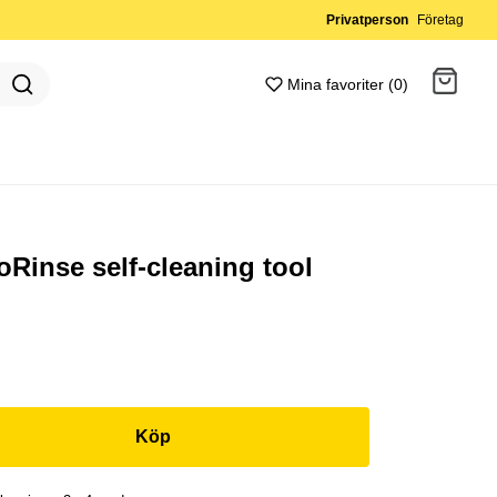
Privatperson
Företag
Mina favoriter (0)
Gå till kassan
Gå till kassan
Rinse self-cleaning tool
Köp