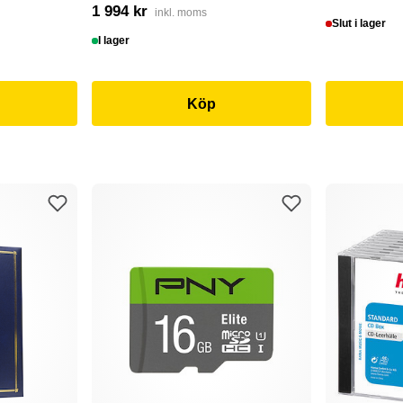
1 994 kr
inkl. moms
Slut i lager
I lager
Köp