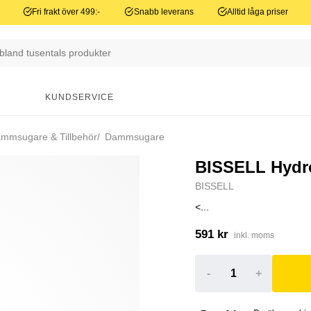
Fri frakt över 499:-
Snabb leverans
Alltid låga priser
N
KUNDSERVICE
mmsugare & Tillbehör
Dammsugare
BISSELL Hydro
BISSELL
<...
591 kr
inkl. moms
-
+