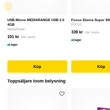
USB-Minne MEDIARANGE USB 2.0
Focus Eterna Super 30
4GB
FOCUS
MediaRange
339 kr
inkl. moms
101 kr
inkl. moms
I lager
I lager
Köp
Köp
Toppsäljare inom belysning