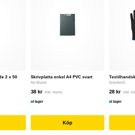
e 2 x 50
Skrivplatta enkel A4 PVC svart
Textilhandsk
No Brand
GranberG
38 kr
28 kr
inkl. moms
inkl. 
I lager
I lager
Köp