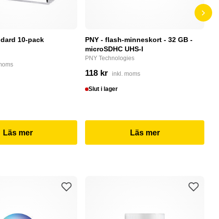
dard 10-pack
PNY - flash-minneskort - 32 GB -
F
microSDHC UHS-I
P
PNY Technologies
F
 moms
118 kr
4
inkl. moms
Slut i lager
I
Läs mer
Läs mer