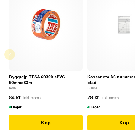
Byggtejp TESA 60399 sPVC
Kassanota A6 numrerad
50mmx33m
blad
tesa
Burde
84 kr
28 kr
inkl. moms
inkl. moms
I lager
I lager
Köp
Köp