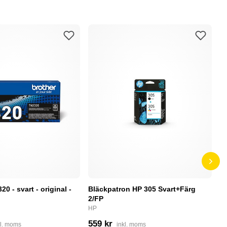
0 - svart - original -
Bläckpatron HP 305 Svart+Färg
B
2/FP
C
HP
4
559 kr
kl. moms
inkl. moms