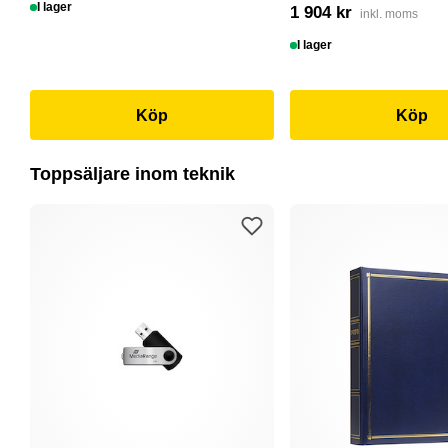
I lager
1 904 kr
inkl. moms
I lager
Köp
Köp
Toppsäljare inom teknik