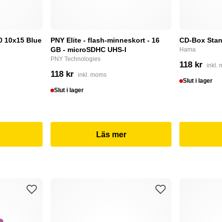
0 10x15 Blue
PNY Elite - flash-minneskort - 16
CD-Box Stan
GB - microSDHC UHS-I
Hama
PNY Technologies
118 kr
inkl.
118 kr
inkl. moms
Slut i lager
Slut i lager
Läs mer