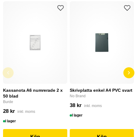
Kassanota A6 numrerade 2 x
Skrivplatta enkel A4 PVC svart
50 blad
No Brand
Burde
38 kr
inkl. moms
28 kr
inkl. moms
I lager
I lager
Köp
Köp