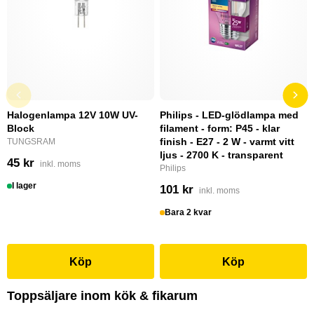
Halogenlampa 12V 10W UV-
Philips - LED-glödlampa med
Block
filament - form: P45 - klar
finish - E27 - 2 W - varmt vitt
TUNGSRAM
ljus - 2700 K - transparent
45 kr
inkl. moms
Philips
I lager
101 kr
inkl. moms
Bara 2 kvar
Köp
Köp
Toppsäljare inom kök & fikarum