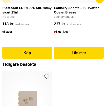
Plastsäck LD R100% 60L 40my
Laundry Sheets - 60 Tvättar
svart 25/rl
Ocean Breeze
No Brand
Laundry Sheets
118 kr
237 kr
inkl. moms
inkl. moms
I lager
Slut i lager
Köp
Läs mer
Tidigare besökta