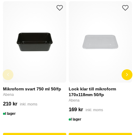
Mikroform svart 750 ml 50/fp
Lock klar till mikroform
170x118mm 50/fp
Abena
Abena
210 kr
inkl. moms
169 kr
inkl. moms
I lager
I lager