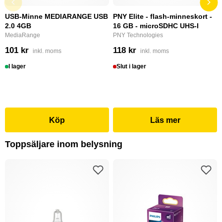
USB-Minne MEDIARANGE USB
PNY Elite - flash-minneskort -
2.0 4GB
16 GB - microSDHC UHS-I
MediaRange
PNY Technologies
101 kr
118 kr
inkl. moms
inkl. moms
I lager
Slut i lager
Köp
Läs mer
Toppsäljare inom belysning