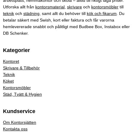
arbetsplats, hemmakontor och skola – alltid till riktigt låga priser.
Utforska allt från
kontorsmaterial
,
skrivare
och
kontorsmöbler
till
teknik
och
städning
, samt allt du behöver till
kök och fikarum
. Du
betalar säkert med Swish, kort eller faktura och får varorna
hemlevererade snabbt och pålitligt med Budbee Box, Instabox eller
DB Schenker.
Kategorier
Kontoret
Skrivare & Tillbehör
Teknik
Köket
Kontorsmöbler
Städ, Tvätt & Hygien
Kundservice
Om Kontorsjätten
Kontakta oss