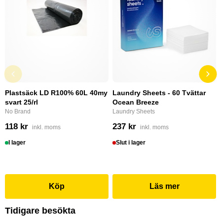
Plastsäck LD R100% 60L 40my
Laundry Sheets - 60 Tvättar
svart 25/rl
Ocean Breeze
No Brand
Laundry Sheets
118 kr
237 kr
inkl. moms
inkl. moms
I lager
Slut i lager
Köp
Läs mer
Tidigare besökta