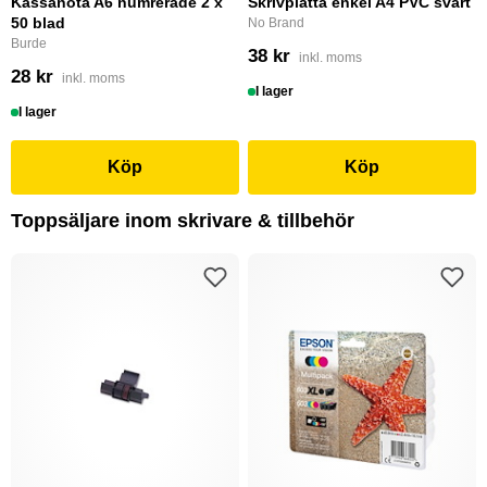
Kassanota A6 numrerade 2 x
Skrivplatta enkel A4 PVC svart
50 blad
No Brand
Burde
38 kr
inkl. moms
28 kr
inkl. moms
I lager
I lager
Köp
Köp
Toppsäljare inom skrivare & tillbehör