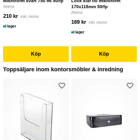
Mikroform svart 750 ml 50/fp
Lock klar till mikroform
170x118mm 50/fp
Abena
Abena
210 kr
inkl. moms
169 kr
inkl. moms
I lager
I lager
Köp
Köp
Toppsäljare inom kontorsmöbler & inredning