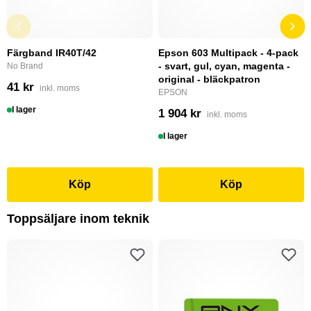
Färgband IR40T/42
Epson 603 Multipack - 4-pack
- svart, gul, cyan, magenta -
No Brand
original - bläckpatron
41 kr
inkl. moms
EPSON
I lager
1 904 kr
inkl. moms
I lager
Köp
Köp
Toppsäljare inom teknik