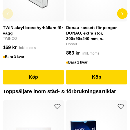
TWIN akryl broschyrhållare för
Donau kassett för pengar
vägg
DONAU, extra stor,
300x90x240 mm, s...
TWINCO
Donau
169 kr
inkl. moms
863 kr
inkl. moms
Bara 3 kvar
Bara 1 kvar
Köp
Köp
Toppsäljare inom städ- & förbrukningsartiklar