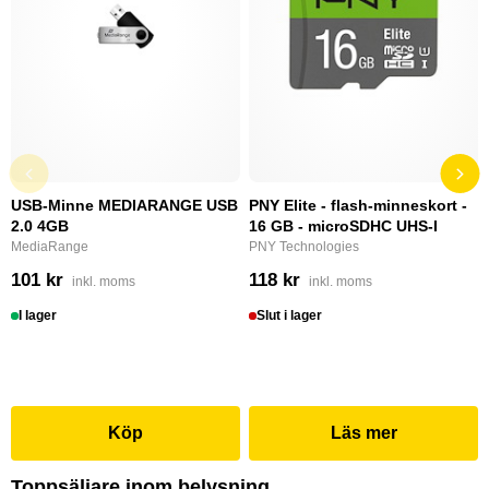
USB-Minne MEDIARANGE USB
PNY Elite - flash-minneskort -
2.0 4GB
16 GB - microSDHC UHS-I
MediaRange
PNY Technologies
101 kr
118 kr
inkl. moms
inkl. moms
I lager
Slut i lager
Köp
Läs mer
Toppsäljare inom belysning